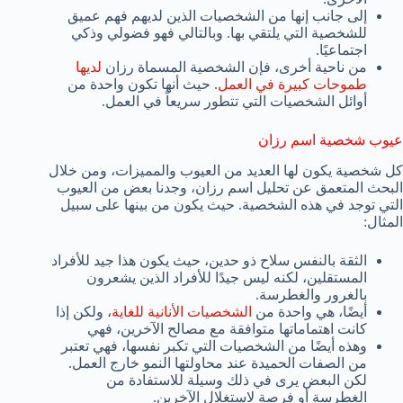
إلى جانب إنها من الشخصيات الذين لديهم فهم عميق
للشخصية التي يلتقي بها. وبالتالي فهو فضولي وذكي
اجتماعيًا.
من ناحية أخرى، فإن الشخصية المسماة رزان
لديها
طموحات كبيرة في العمل
. حيث أنها تكون واحدة من
أوائل الشخصيات التي تتطور سريعاً في العمل.
عيوب شخصية اسم رزان
كل شخصية يكون لها العديد من العيوب والمميزات، ومن خلال
البحث المتعمق عن تحليل اسم رزان، وجدنا بعض من العيوب
التي توجد في هذه الشخصية. حيث يكون من بينها على سبيل
المثال:
الثقة بالنفس سلاح ذو حدين، حيث يكون هذا جيد للأفراد
المستقلين، لكنه ليس جيدًا للأفراد الذين يشعرون
بالغرور والغطرسة.
أيضًا، هي واحدة من
الشخصيات الأنانية للغاية
، ولكن إذا
كانت اهتماماتها متوافقة مع مصالح الآخرين، فهي
وهذه أيضًا من الشخصيات التي تكبر نفسها، فهي تعتبر
من الصفات الحميدة عند محاولتها النمو خارج العمل.
لكن البعض يرى في ذلك وسيلة للاستفادة من
الغطرسة أو فرصة لاستغلال الآخرين.