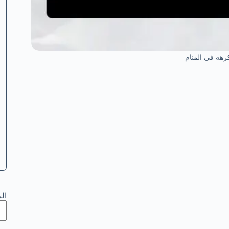
هه في المنام
ال