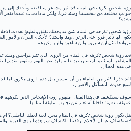
رؤية شخص تكرهه في المنام قد تثير مشاعر متناقضة وتأخذك إلى مزيج من
جوانب مختلفة من شخصيتنا ومشاعرنا، ولكن ماذا يحدث عندما تقفز الأ
بشدة؟
رؤية شخص تكرهه في المنام شئ قد يجعلك تقلق بالطبع! تعددت الاحلام 
يكون لها تأثير قوي على الرائي، وهنا واستنادًا لأحكام القرآن والأمور
وروادها مثل ابن سيرين وابن شاهين والباز وغيرهم.
تعد رؤية شخص تكرهه فى المنام من الرؤى الذي تثير هواجس ومشاعر مت
المشاعر السيئة و المتضاربة بداخله، ولهذا نحن اليوم سنقوم بتقديم ال
فى هذه المجال.
لقد حذر الكثير من العلماء من أن تفسير مثل هذه الرؤى مكروه لما قد
لمنع حدوث المشاكل والأضرار.
سوف نستكشف في هذا المقال مفهوم رؤية الأشخاص الذين نكرههم في أ
عميقة مدفونة داخلنا أم تعبر عن تجارب سابقة ألمنا بها.
هل يكون رؤية شخص تكرهه في المنام مجرد لعبة لعقلنا الباطني؟ أم هل
لاستكشاف عوالم الأحلام برفقتنا واكتشاف سر هذه الرؤى الغريبة والم