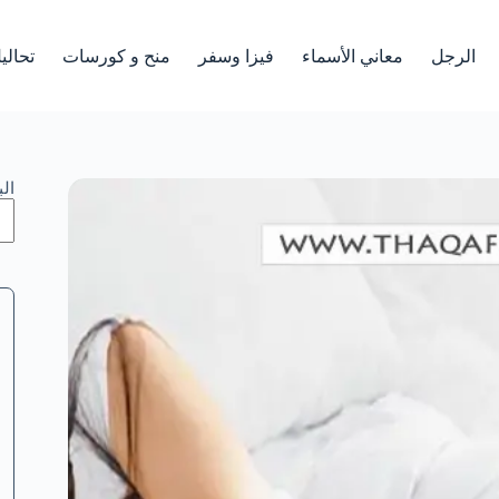
الرجل
معاني الأسماء
فيزا وسفر
منح و كورسات
تحالي
ال