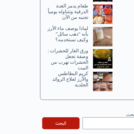
طعام يدمر الغدة
الدرقية وتتناوله يومياً
تجنبه من الأن
لماذا يوصف ماء الأرز
بأنه “ذهب سائل”
وكيف تستخدمه؟
ورق الغار للحشرات :
وصفة تجعل
الحشرات تهرب من
البيت
كريم البطاطس
والأرز لعلاج الزوائد
الجلدية
بحث
البحث