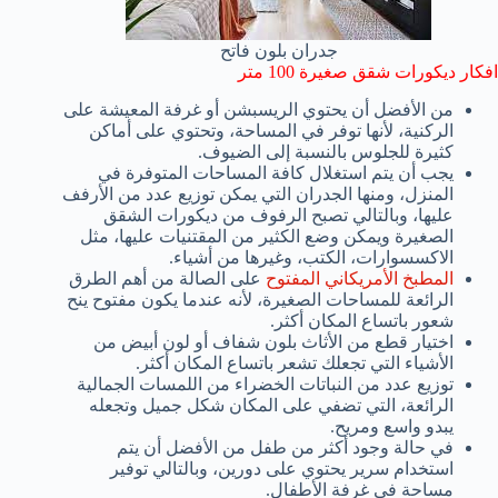
جدران بلون فاتح
افكار ديكورات شقق صغيرة 100 متر
من الأفضل أن يحتوي الريسبشن أو غرفة المعيشة على
الركنية، لأنها توفر في المساحة، وتحتوي على أماكن
كثيرة للجلوس بالنسبة إلى الضيوف.
يجب أن يتم استغلال كافة المساحات المتوفرة في
المنزل، ومنها الجدران التي يمكن توزيع عدد من الأرفف
عليها، وبالتالي تصبح الرفوف من ديكورات الشقق
الصغيرة ويمكن وضع الكثير من المقتنيات عليها، مثل
الاكسسوارات، الكتب، وغيرها من أشياء.
المطبخ الأمريكاني المفتوح
على الصالة من أهم الطرق
الرائعة للمساحات الصغيرة، لأنه عندما يكون مفتوح ينح
شعور باتساع المكان أكثر.
اختيار قطع من الأثاث بلون شفاف أو لون أبيض من
الأشياء التي تجعلك تشعر باتساع المكان أكثر.
توزيع عدد من النباتات الخضراء من اللمسات الجمالية
الرائعة، التي تضفي على المكان شكل جميل وتجعله
يبدو واسع ومريح.
في حالة وجود أكثر من طفل من الأفضل أن يتم
استخدام سرير يحتوي على دورين، وبالتالي توفير
مساحة في غرفة الأطفال.