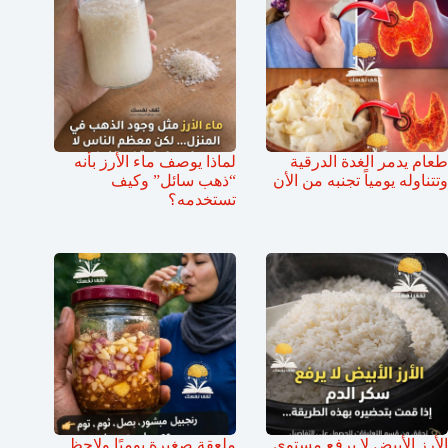
طعام يدمر الغدة الدرقية
لماذا يوصف ماء الأرز بأنه
وتتناوله يومياً تجنبه من الأن
“ذهب سائل” وكيف
تستخدمه؟
الأرز الأبيض لا يرفع مستوى
ملعقة صغيرة يوميًا ولاحظ