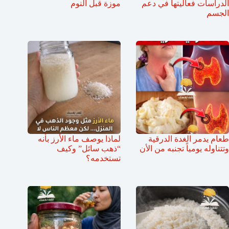
الدراسات فعاليتها في دعم
موزة قبل النوم
الجسم
طعام يدمر الغدة الدرقية
لماذا يوصف ماء الأرز بأنه
وتتناوله يومياً تجنبه من الأن
“ذهب سائل” وكيف
تستخدمه؟