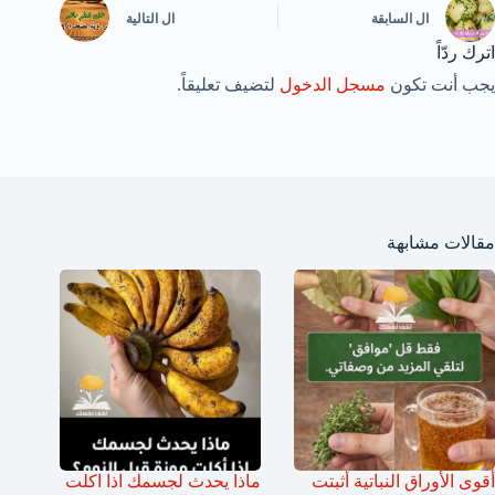
ال
السابقة
ال
التالية
اترك ردّاً
يجب أنت تكون
مسجل الدخول
لتضيف تعليقاً.
مقالات مشابهة
أقوى الأوراق النباتية أثبتت
ماذا يحدث لجسمك اذا اكلت