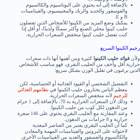
بالإضافة إلى أنه يحتوي على البوتاسيوم والكالسيوم
والفوسفور والحديد والزنك والمغنيسيوم، والفيتامينات
B و E.
يمكنك وضع المزيد من الكينوا للأشخاص الذين تفضلون
حليب كينوا محلي الصنع وأكثر سمكًا ولذيذًا، أو أقل إذا
كنت تفضل حليب كينوا منخفض السعرات الحرارية.
رجيم الكينوا السريع
ولأن
فوائد حليب الكينوا
كثيرة ومن أهمها أنها ذات سعرات
حرارية أقل وأخف من الحليب البقري، فهو مناسب للأشخاص
الذين يرغبون في تقليل الوزن بشكل سريع:
التفضيل الشخصي أو القيود الغذائية أو الحساسية، لكن
معظم الناس يختارون حليب الكينوا في
نظامهم الغذائي
للرجيم
لأنه منخفض السعرات الحرارية.
وذلك لأن السعرات الحرارية به 70، بالإضافة إلى 1 جرام
من الدهون لكل كوب من حليب الكينوا.
وعند المقارنة مع الحليب البقري يحتوي على 146 سعرة
حرارية و 8 جرامات من الدهون.
كما أن الحليب البقري يعتبر من العناصر المغذية
لاحتوائه على البروتين والفيتامينات المهمة والمعادن
والكالسيوم والفسفور والعديد من الفيتامينات الأخرى.