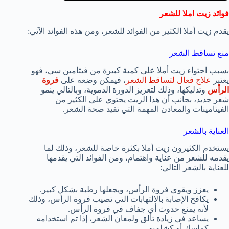
فوائد زيت املا للشعر
يقدم زيت أملا الكثير من الفوائد للشعر، ومن هذه الفوائد الآتي:
منع تساقط الشعر
بسبب احتواء زيت أملا على كمية كبيرة من فيتامين سي، فهو
يعتبر
علاج فعال لتساقط الشعر
، فيمكن وضعه على
فروة
الرأس
وتدليكها، وذلك لتعزيز الدورة الدموية، وبالتالي ينمو
شعر جديد، بجانب أن هذا الزيت يحتوي على الكثير من
الفيتامينات والمعادن المهمة التي تفيد صحة الشعر.
العناية بالشعر
يستخدم الكثيرون زيت أملا بكثرة خاصة للشعر، وذلك لما
يقدمه للشعر من عناية واهتمام، ومن الفوائد التي يقدمها
للعناية بالشعر التالي:
يعزز ويقوي فروة الرأس، ويجعلها رطبة بشكل كبير.
يكافح الإصابة بالالتهابات التي تصيب فروة الرأس، وذلك
لأنه يمنع حدوث أي جفاف في فروة الرأس.
يساعد في زيادة تألق ولمعان الشعر، إذا تم استخدامه
كماسك أو كشامبو.