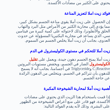
يحتوي على الكثير من مضادات الأكسدة.
فوائد زيت املا لتعزيز المناعة
إن الحصول على زيت أملا يقوي مناعة الجسم بشكل كبير،
مما يؤدي إلى محاربة الكثير من الأمراض مثل البرد والتهاب
الحلق والأنفلونزا، وذلك لاحتوائه على كمية كبيرة من فيتامين
سي، الذي يساعد في محاربة البكتيريا المسؤولة عن حدوث
العدوى، بجانب أن زيت أملا يخلص الجسم من السموم.
زيت أملا للتحكم في مستوى الكوليسترول في الدم
زيت أملا يمنح الجسم دهون جيدة، ويعمل على
تقليل
الكوليسترول
الضار في الجسم، ويخفض مستويات البروتين
C-Reactive وTriglyceride في أجسامنا، بجانب أنه لا يسمح
للدهون بأن تتراكم في الجسم، ويتخلص من الدهون الزائدة
عن حاجة الجسم.
أهمية زيت أملا لمحاربة الشيخوخة المكبرة
إذا قمت باستخدام هذا الزيت الذي يحتوي على مضادات
الأكسدة، فهو قادر على منع أعراض الشيخوخة من الظهور
على البشرة، وذلك لأنه يقدم الفوائد التالية: