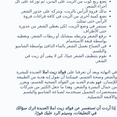
نضع ربع كوب من الزيت على اليدين، ثم نوزعه على كل
أجزاء الشعر.
ندلك فروة الرأس بالزيت، ونتركه على جذور الشعر.
نضع كمية أخرى من الزيت في كافة فراغات فروة
الرأس حتى تمتلئ.
نستمر في وضع الزيت، لكي يغطي الشعر من جذوره
حتى الأطراف.
نرفع الشعر ونربطه بمشابك أو ربطات الشعر، ونغطيه
بواسطة قبعة الاستحمام.
في الصباح نغسل الشعر بالماء الدافئ بواسطة الشامبو
والبلسم.
نقوم بتنظيف الشعر جيدًا، كي لا يبقى أي زيت في
الشعر.
في النهاية وبعد أن تعرفنا على
فوائد زيت املا
العديدة للبشرة
والشعر وصحة الجسم، فيمكننا أن نقول إنه هدية من الطبيعة
للإنسان، فهو يقدم العديد من الفوائد الصحية للجسم، ويعزز
من جمال البشرة والشعر، وهذا ما جعل الكثير من شركات
مستحضرات التجميل تستخدمه لصناعة الشامبو والبلسم
والأقنعة التجميلية.
إذا أردت أن تستفسر عن فوائد زيت املا العديدة اترك سؤالك
في التعليقات، وسيتم الرد عليك فورًا.