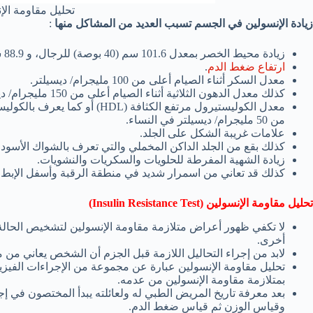
تحليل مقاومة الإ
زيادة الإنسولين في الجسم تسبب العديد من المشاكل منها
:
زيادة محيط الخصر بمعدل 101.6 سم (40 بوصة) للرجال، و 88.9 سم (35 بوصة) للنساء.
ارتفاع ضغط الدم
.
معدل السكر أثناء الصيام أعلى من 100 مليجرام/ ديسيلتر.
كذلك معدل الدهون الثلاثية أثناء الصيام أعلى من 150 مليجرام/ ديسيلتر.
من 50 مليجرام/ ديسيلتر في النساء.
علامات غريبة الشكل على الجلد.
كذلك بقع من الجلد الداكن المخملي والتي تعرف بالشواك الأسود.
زيادة الشهية المفرطة للحلويات والسكريات والنشويات.
كذلك قد تعاني من اسمرار شديد في منطقة الرقبة وأسفل الإبط.
تحليل مقاومة الإنسولين (Insulin Resistance Test)
لا تكفي ظهور أعراض متلازمة مقاومة الإنسولين لتشخيص الحالة 
أخرى.
لابد من إجراء التحاليل اللازمة قبل الجزم أن الشخص يعاني من م
تحليل مقاومة الإنسولين عبارة عن مجموعة من الإجراءات الفيزيا
بمتلازمة مقاومة الإنسولين من عدمه.
بعد معرفة تاريخ المريض الطبي له ولعائلته يبدأ المختصون في إ
وقياس الوزن ثم قياس ضغط الدم.