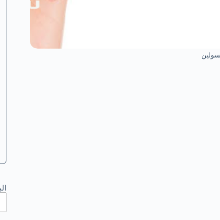
نسولين
ال