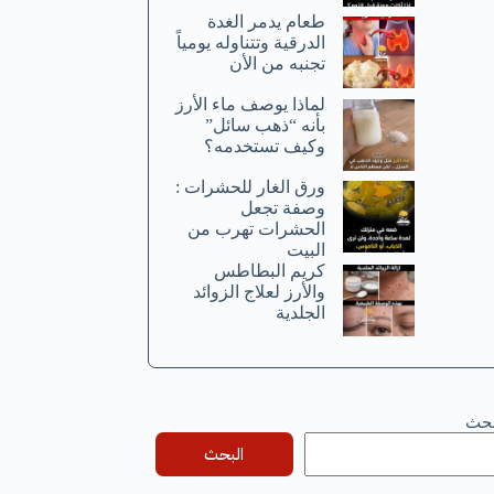
طعام يدمر الغدة
الدرقية وتتناوله يومياً
تجنبه من الأن
لماذا يوصف ماء الأرز
بأنه “ذهب سائل”
وكيف تستخدمه؟
ورق الغار للحشرات :
وصفة تجعل
الحشرات تهرب من
البيت
كريم البطاطس
والأرز لعلاج الزوائد
الجلدية
بحث
البحث