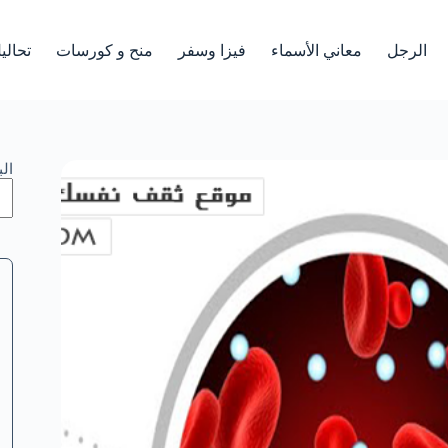
الرجل
معاني الأسماء
فيزا وسفر
منح و كورسات
تحالي
ال