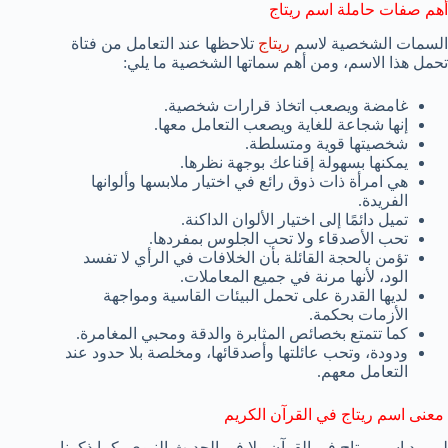
أهم صفات حاملة اسم ريتاج
السمات الشخصية لاسم
ريتاج
تلاحظها عند التعامل من فتاة
تحمل هذا الاسم، ومن أهم سماتها الشخصية ما يلي:
غامضة ويصعب اتخاذ قرارات شخصية.
إنها شجاعة للغاية ويصعب التعامل معها.
شخصيتها قوية ومتسلطة.
يمكنها بسهولة إقناعك بوجهة نظرها.
هي امرأة ذات ذوق رائع في اختيار ملابسها وألوانها
الفريدة.
تميل دائمًا إلى اختيار الألوان الداكنة.
تحب الأصدقاء ولا تحب الجلوس بمفردها.
تؤمن بالحجة القائلة بأن الخلافات في الرأي لا تفسد
الود، لأنها مرنة في جميع المعاملات.
لديها القدرة على تحمل البيئات القاسية ومواجهة
الأزمات بحكمة.
كما تتمتع بخصائص المثابرة والدقة ومحبي المغامرة.
ودودة، وتحب عائلتها وأصدقائها، ومخلصة بلا حدود عند
التعامل معهم.
معنى اسم ريتاج في القرآن الكريم
لم يرد اسم ريتاج في القرآن ولا في الحديث النبوي، كما ذكرنا