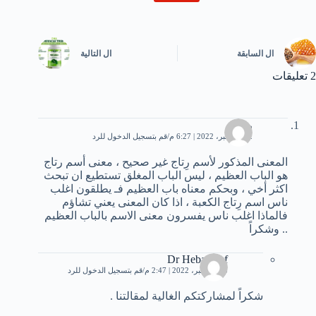
ال
السابقة
ال
التالية
2 تعليقات
رِتاج
12 ديسمبر، 2022 | 6:27 م
قم بتسجيل الدخول للرد
المعنى المذكور لأسم رِتاج غير صحيح ، معنى أسم رتاج
هو الباب العظيم ، ليس الباب المغلق تستطيع ان تبحث
اكثر أخي ، وبحكم معناه باب العظيم فـ يطلقون اغلب
ناس اسم رِتاج الكعبة ، اذا كان المعنى يعني تشاؤم
فالماذا اغلب ناس يفسرون معنى الاسم بالباب العظيم
.. وشكراً
Dr Heba Atef
23 ديسمبر، 2022 | 2:47 م
قم بتسجيل الدخول للرد
شكراً لمشاركتكم الغالية لمقالتنا .