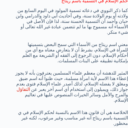
حكم الإسلام في التسمية باسم ريتاج
كما ذكر النووي في دعائه تسمية المولود في اليوم السابع من
ولادته أو يوم الولادة سنة، وفي أحاديث أبي داود والدرامي وابن
حبان وأحمد أن التسمية الحسنة سنة، لذا فإن الأصل في
الأسماء أنه مسموح بها ما لم تتضمن عبادة غير الله تعالى أو
شيء منكر.
معنى اسم ريتاج من الأسماء التي سمح البعض بتسميتها
للمرأة في الإسلام، بشرط أن لا يتعارض معناه مع أي من
أحكام الإسلام، دون الرجوع إلى الفقه أو الشريعة مع العلم
بإمكانية تطبيقه على البنات المسلمات.
المثير للدهشة أن معظم علماء المسلمين يعترفون بأنه لا يجوز
إعطاء هذا الاسم لأية امرأة مسلمة، حيث ظنوا أنه اسم ضيق
ومغلق لا يفضله الإسلام، لذلك أصدر علماء الإسلام فتوى بعدم
جواز ذلك، ويميلون إلى استخدام أي اسم آخر يعبر عن
التفاؤل
والمرح والأمل وسائر الخيرات المنصوص عليها في تعاليم
الإسلام.
الخلاصة هي أن قانون هذا الاسم بالنسبة لحكم الإسلام في ي
التسمية باسم ريتاج أنه غير مناسب وغير مرغوب، لكنه غير
محظور.