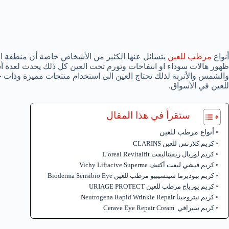
أنواع
مرطب للعين
يتسائل عنها الكثير من الأشخاص خاصة أن منطقة 
ظهور هالات سوداء او انتفاخات وتورم تحت العين كل ذلك يحدث لعدة أ
والشمس والأتربة لذلك تحتاج العين الى استخدام منتجات مميزة وذات ج
للعين في الأسواق.
ستقرأ في هذا المقال
أنواع مرطب للعين
كريم كلارنس للعين CLARINS
كريم لوريال ريفيتاليفت L’oreal Revitalfit
كريم فيشي ليفت أكتيف Vichy Liftacive Superme
كريم بيوديرما سينسيبيو مرطب للعين Bioderma Sensibio Eye
كريم يورياج مرطب للعين URIAGE PROTECT
كريم نيتروجينا Neutrogena Rapid Wrinkle Repair
كريم سيرافي Cerave Eye Repair Cream