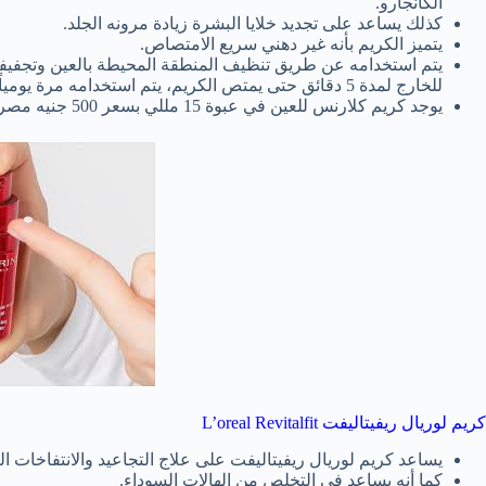
الكانجارو.
كذلك يساعد على تجديد خلايا البشرة زيادة مرونه الجلد.
يتميز الكريم بأنه غير دهني سريع الامتصاص.
يتم استخدامه عن طريق تنظيف المنطقة المحيطة بالعين وتجفيفها 
للخارج لمدة 5 دقائق حتى يمتص الكريم، يتم استخدامه مرة يومياً.
يوجد كريم كلارنس للعين في عبوة 15 مللي بسعر 500 جنيه مصري.
كريم لوريال ريفيتاليفت L’oreal Revitalfit
يساعد كريم لوريال ريفيتاليفت على علاج التجاعيد والانتفاخات ا
كما أنه يساعد في التخلص من الهالات السوداء.