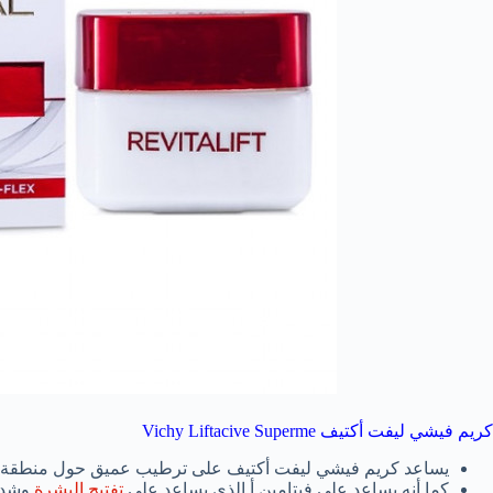
كريم فيشي ليفت أكتيف Vichy Liftacive Superme
يساعد كريم فيشي ليفت أكتيف على ترطيب عميق حول منطقة ا
كما أنه يساعد على فيتامين أ الذي يساعد على
تفتيح البشرة
وشد ا