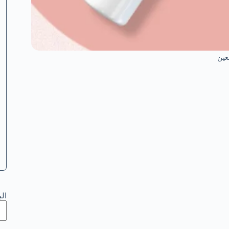
عين
ال