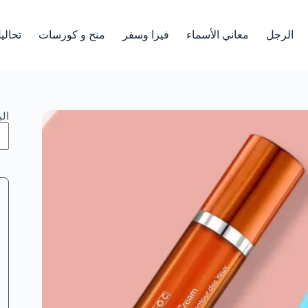
الرجل
معاني الأسماء
فيزا وسفر
منح و كورسات
تحالي
ال