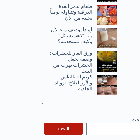
طعام يدمر الغدة
الدرقية وتتناوله يومياً
تجنبه من الأن
لماذا يوصف ماء الأرز
بأنه “ذهب سائل”
وكيف تستخدمه؟
ورق الغار للحشرات :
وصفة تجعل
الحشرات تهرب من
البيت
كريم البطاطس
والأرز لعلاج الزوائد
الجلدية
بحث
البحث