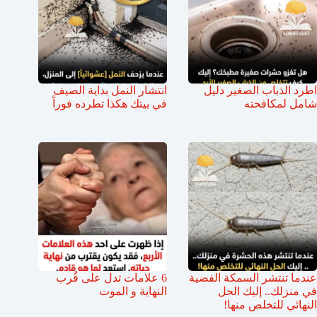
اطرد الذباب الصغير دليل
انتشار النمل بداية الصيف
شامل لمكافحته
في بيتك هكذا تطرده فوراً
عندما تنتشر السمكة الفضية
6 علامات تدل على قُرب
في منزلك.. إليك الحل
النهاية و الموت
النهائي للتخلص منها!