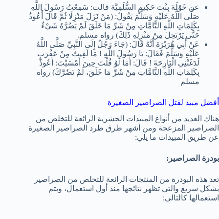
عن خَوْلَةَ بِنْتَ حَكِيمٍ السُّلَمِيَّةَ قالت: سَمِعْتُ رَسُولَ اللَّهِ
صَلَّى اللَّهُ عَلَيْهِ وَسَلَّمَ يَقُولُ: (مَنْ نَزَلَ مَنْزِلًا ثُمَّ قَالَ أَعُوذُ
بِكَلِمَاتِ اللَّهِ التَّامَّاتِ مِنْ شَرِّ مَا خَلَقَ لَمْ يَضُرَّهُ شَيْءٌ
حَتَّى يَرْتَحِلَ مِنْ مَنْزِلِهِ ذَلِكَ) رواه مسلم.
عَنْ أَبِي هُرَيْرَةَ أَنَّهُ قَالَ: (جَاءَ رَجُلٌ إِلَى النَّبِيِّ صَلَّى اللَّهُ
عَلَيْهِ وَسَلَّمَ فَقَالَ: يَا رَسُولَ اللَّهِ ! مَا لَقِيتُ مِنْ عَقْرَبٍ
لَدَغَتْنِي الْبَارِحَةَ ! قَالَ: أَمَا لَوْ قُلْتَ حِينَ أَمْسَيْتَ: أَعُوذُ
بِكَلِمَاتِ اللَّهِ التَّامَّاتِ مِنْ شَرِّ مَا خَلَقَ، لَمْ تَضُرَّكَ) رواه
مسلم
أفضل مبيد لقتل الصراصير الصغيرة
هناك العديد من أنواع المبيدات الحشرية الرائعة للتخلص من
الصراصير المزعجة ومن أشهر طرق طرد الصراصير الصغيرة
عن طريق المبيدات ما يلي:
بودرة الصراصير:
تعد هذه البودرة من المنتجات الرائعة للتخلص من الصراصير
بشكل سريع والتي تظهر نتائجها منذ أول استعمال، ويتم
استعمالها كالتالي: