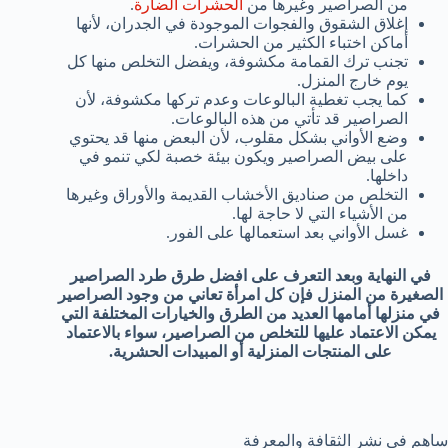
من الصراصير وغيرها من
الحشرات الضارة
.
إغلاق الشقوق والفجوات الموجودة في الجدران، لأنها
أماكن اختباء الكثير من الحشرات.
تجنب ترك القمامة مكشوفة، ويفضل التخلص منها كل
يوم خارج المنزل.
كما يجب تغطية البالوعات وعدم تركها مكشوفة، لأن
الصراصير قد تأتي من هذه البالوعات.
وضع الأواني بشكل مقلوب، لأن البعض منها قد يحتوي
على بيض الصراصير ويكون بيئة خصبة لكي تنمو في
داخلها.
التخلص من صناديق الأخشاب القديمة والأوراق وغيرها
من الأشياء التي لا حاجة لها.
غسل الأواني بعد استعمالها على الفور.
في النهاية وبعد التعرف على افضل طرق طرد الصراصير
الصغيرة من المنزل فإن كل امرأة تعاني من وجود الصراصير
في منزلها أمامها العديد من الطرق والخيارات المختلفة التي
يمكن الاعتماد عليها للتخلص من الصراصير، سواء بالاعتماد
على المنتجات المنزلية أو المبيدات الحشرية.
ساهم في نشر الثقافة والمعرفة