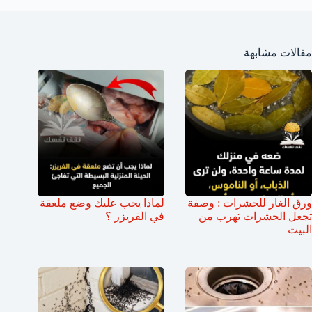
مقالات مشابهة
ورق الغار للحشرات : وصفة
لماذا يجب عليك وضع ملعقة
تجعل الحشرات تهرب من
في الفريزر ؟
البيت