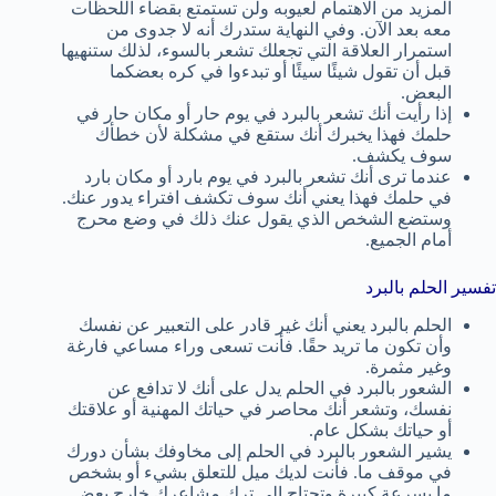
المزيد من الاهتمام لعيوبه ولن تستمتع بقضاء اللحظات
معه بعد الآن. وفي النهاية ستدرك أنه لا جدوى من
استمرار العلاقة التي تجعلك تشعر بالسوء، لذلك ستنهيها
قبل أن تقول شيئًا سيئًا أو تبدءوا في كره بعضكما
البعض.
إذا رأيت أنك تشعر بالبرد في يوم حار أو مكان حار في
حلمك فهذا يخبرك أنك ستقع في مشكلة لأن خطأك
سوف يكشف.
عندما ترى أنك تشعر بالبرد في يوم بارد أو مكان بارد
في حلمك فهذا يعني أنك سوف تكشف افتراء يدور عنك.
وستضع الشخص الذي يقول عنك ذلك في وضع محرج
أمام الجميع.
تفسير الحلم بالبرد
الحلم بالبرد يعني أنك غير قادر على التعبير عن نفسك
وأن تكون ما تريد حقًا. فأنت تسعى وراء مساعي فارغة
وغير مثمرة.
الشعور بالبرد في الحلم يدل على أنك لا تدافع عن
نفسك، وتشعر أنك محاصر في حياتك المهنية أو علاقتك
أو حياتك بشكل عام.
يشير الشعور بالبرد في الحلم إلى مخاوفك بشأن دورك
في موقف ما. فأنت لديك ميل للتعلق بشيء أو بشخص
ما بسرعة كبيرة وتحتاج إلى ترك مشاعرك خارج بعض