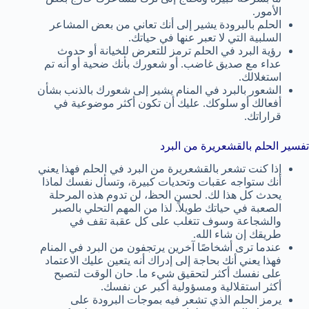
الأمور.
الحلم بالبرودة يشير إلى أنك تعاني من بعض المشاعر
السلبية التي لا تعبر عنها في حياتك.
رؤية البرد في الحلم ترمز للتعرض للخيانة أو حدوث
عداء مع صديق غاضب. أو شعورك بأنك ضحية أو أنه تم
استغلالك.
الشعور بالبرد في المنام يشير إلى شعورك بالذنب بشأن
أفعالك أو سلوكك. عليك أن تكون أكثر موضوعية في
قراراتك.
تفسير الحلم بالقشعريرة من البرد
إذا كنت تشعر بالقشعريرة من البرد في الحلم فهذا يعني
أنك ستواجه عقبات وتحديات كبيرة، وتسأل نفسك لماذا
يحدث كل هذا لك. لحسن الحظ، لن تدوم هذه المرحلة
الصعبة في حياتك طويلاً. لذا من المهم التحلي بالصبر
والشجاعة وسوف تتغلب على كل عقبة تقف في
طريقك إن شاء الله.
عندما ترى أشخاصًا آخرين يرتجفون من البرد في المنام
فهذا يعني أنك بحاجة إلى إدراك أنه يتعين عليك الاعتماد
على نفسك أكثر لتحقيق شيء ما. حان الوقت لتصبح
أكثر استقلالية ومسؤولية أكبر عن نفسك.
يرمز الحلم الذي تشعر فيه بموجات البرودة على