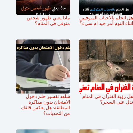
هل الحلم بالاحباب المتوفيين
ماذا يعني ظهور شخص
اثناء النوم أمر جيد ام سيء؟
متوفى في المنام؟
هل رؤية الفئران في المنام
شاهد تفسير حلم دخول
تدل على السحر؟
الامتحان بدون مذاكرة
للمطلقة: هل يعكس قلقك
من التحديات؟