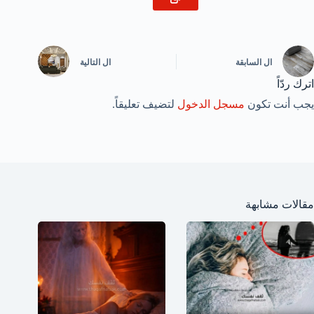
ال
السابقة
ال
التالية
اترك ردّاً
يجب أنت تكون
مسجل الدخول
لتضيف تعليقاً.
مقالات مشابهة