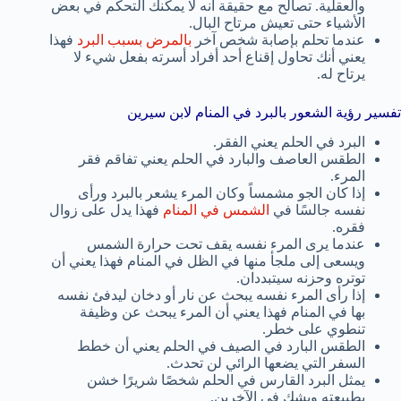
والعقلية. تصالح مع حقيقة أنه لا يمكنك التحكم في بعض
الأشياء حتى تعيش مرتاح البال.
عندما تحلم بإصابة شخص آخر
بالمرض بسبب البرد
فهذا
يعني أنك تحاول إقناع أحد أفراد أسرته بفعل شيء لا
يرتاح له.
تفسير رؤية الشعور بالبرد في المنام لابن سيرين
البرد في الحلم يعني الفقر.
الطقس العاصف والبارد في الحلم يعني تفاقم فقر
المرء.
إذا كان الجو مشمساً وكان المرء يشعر بالبرد ورأى
نفسه جالسًا في
الشمس في المنام
فهذا يدل على زوال
فقره.
عندما يرى المرء نفسه يقف تحت حرارة الشمس
ويسعى إلى ملجأ منها في الظل في المنام فهذا يعني أن
توتره وحزنه سيتبددان.
إذا رأى المرء نفسه يبحث عن نار أو دخان ليدفئ نفسه
بها في المنام فهذا يعني أن المرء يبحث عن وظيفة
تنطوي على خطر.
الطقس البارد في الصيف في الحلم يعني أن خطط
السفر التي يضعها الرائي لن تحدث.
يمثل البرد القارس في الحلم شخصًا شريرًا خشن
بطبيعته ويشك في الآخرين.