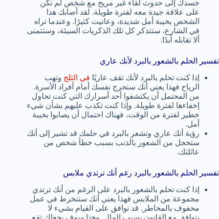
جسدك إلى حدوث لقاء غير مريح مع شخص لم تكن
على علاقة جيدة معه لفترة طويلة. لقد أصابك هذا
الشخص بخيبة أمل شديدة، وعانيت كثيرًا. وعندما تراه
في الشارع، ستتذكر كل تلك الذكريات السيئة، وستتمنى
ألا تقابله أبدًا.
تفسير الحلم بالشعور بالبرد لأنك عاري
إذا كنت تحلم بالبرد لأنك تقف عاريًا
في الثلج
وتهب
الرياح فهذا يعني أنك ستحرج نفسك أمام أفراد الأسرة.
من المحتمل أن يكتشفوا أحد أسرارك التي كنت تحاول
إخفاءها لفترة طويلة. وإذا كنت تكذب عليهم بشأن شيء
خطير لفترة من الوقت، فهناك احتمال أن يصابوا بخيبة
أمل.
رؤية أنك عاري وتشعر بالبرد في حلمك قد تشير إلى أنك
ستخجل من الشعور بالذنب بسبب خطأ شخص من
عائلتك.
تفسير الحلم بالشعور بالبرد رغم أنك ترتدي ملابس
إذا كنت تحلم بالشعور بالبرد على الرغم من أنك ترتدي
مجموعة من الملابس فهذا يعني أنك ستنخرط في عمل
محفوف بالمخاطر. قد توافق على القيام بشيء لا
يتوافق مع القانون بسبب المال. وهذا سوف يجعلك تقع