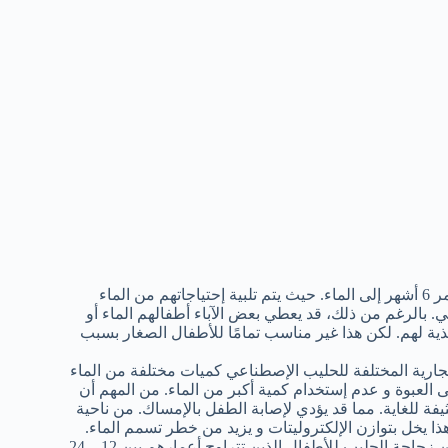
لا يحتاج الأطفال حتى عمر 6 أشهر إلى الماء. حيث يتم تلبية إحتياجاتهم من الماء
 بالرغم من ذلك، قد يعطي بعض الآباء أطفالهم الماء أو
ية لهم. لكن هذا غير مناسب تمامًا للأطفال الصغار بسبب
جارية المختلفة للحليب الإصطناعي كميات مختلفة من الماء
لى العبوة و عدم إستخدام كمية أكبر من الماء. من المهم أن
فة للغاية. مما قد يؤدي لإصابة الطفل بالإمساك. من ناحية
ذا يخل بتوازن الإلكتروليتات و يزيد من خطر تسمم الماء.
ينصح خبراء الصحة بالتخلص التدريجي من زجاجة الحليب للأطفال الذين تتراوح أعمارهم بين 12 – 24