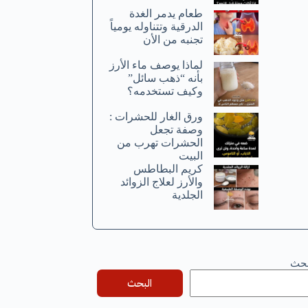
طعام يدمر الغدة
الدرقية وتتناوله يومياً
تجنبه من الأن
لماذا يوصف ماء الأرز
بأنه “ذهب سائل”
وكيف تستخدمه؟
ورق الغار للحشرات :
وصفة تجعل
الحشرات تهرب من
البيت
كريم البطاطس
والأرز لعلاج الزوائد
الجلدية
بحث
البحث