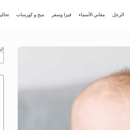
الرجل
معاني الأسماء
فيزا وسفر
منح و كورسات
تحالي
ال