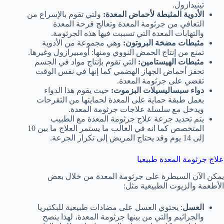
تينيدازول.
الأدوية المثبطة لأحماض المعدة:
ولتي تقوم بالإسراع من
التعافي من جرثومة المعدة وتعالج قرحة المعدة
والتهابات المعدة التي تسببت فيها هذه الجرثومة.
مثبطات مضخة البروتون:
وهي مجموعة من الأدوية
تمنع من إنتاج الحمض النووي ومنها: أومبيرازول وغيرها.
مثبطات الهيستامين:
التي تقوم بإنتاج مواد في الجسم
تحفز أحماض الجهاز الهضمي كما إنها في نفس الوقت
تقضي على جرثومة المعدة.
دواء سبساليسيلات البزموت:
حيث يقوم هذا الدواء
بعمل طبقة حماية على المعدة لحمايتها من التقرحات
ويدخل مع سلسلة علاجات جرثومة المعدة.
يتم تحديد جرعة علاج جرثومة المعدة مع الطبيب
المتخصص كما انه في الغالب ما يستمر العلاج ما بين 10
إلى 14 يوم وقد يحتاج المريض إلى تكرار الجرعة.
علاج جرثومة المعدة طبيعيا
يمكن الآن السيطرة على جرثومة المعدة من خلال بعض
الأطعمة والزيوت الطبيعية مثل:
العسل
: يحتوي العسل على مضادات طبيعية للبكتيريا
والجراثيم والتي من بينها جرثومة المعدة، لهذا ينصح