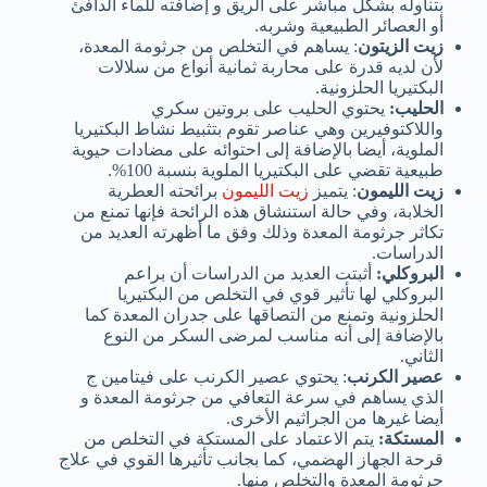
بتناوله بشكل مباشر على الريق و إضافته للماء الدافئ
أو العصائر الطبيعية وشربه.
زيت الزيتون
: يساهم في التخلص من جرثومة المعدة،
لأن لديه قدرة على محاربة ثمانية أنواع من سلالات
البكتيريا الحلزونية.
الحليب:
يحتوي الحليب على بروتين سكري
واللاكتوفيرين وهي عناصر تقوم بتثبيط نشاط البكتيريا
الملوية، أيضا بالإضافة إلى احتوائه على مضادات حيوية
طبيعية تقضي على البكتيريا الملوية بنسبة 100%.
زيت الليمون
: يتميز
زيت الليمون
برائحته العطرية
الخلابة، وفي حالة استنشاق هذه الرائحة فإنها تمنع من
تكاثر جرثومة المعدة وذلك وفق ما أظهرته العديد من
الدراسات.
البروكلي:
أثبتت العديد من الدراسات أن براعم
البروكلي لها تأثير قوي في التخلص من البكتيريا
الحلزونية وتمنع من التصاقها على جدران المعدة كما
بالإضافة إلى أنه مناسب لمرضى السكر من النوع
الثاني.
عصير الكرنب
: يحتوي عصير الكرنب على فيتامين ج
الذي يساهم في سرعة التعافي من جرثومة المعدة و
أيضا غيرها من الجراثيم الأخرى.
المستكة:
يتم الاعتماد على المستكة في التخلص من
قرحة الجهاز الهضمي، كما بجانب تأثيرها القوي في علاج
جرثومة المعدة والتخلص منها.