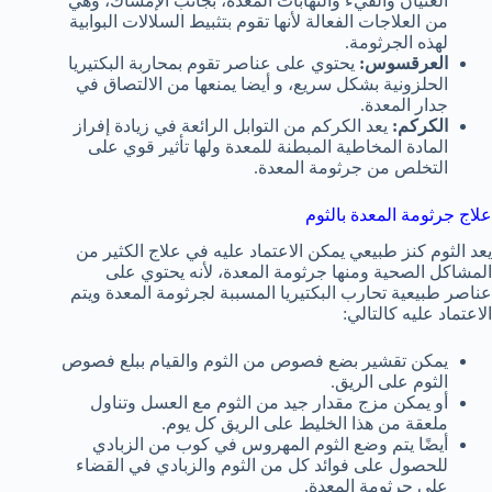
الغثيان والقيء والتهابات المعدة، بجانب الإمساك، وهي
من العلاجات الفعالة لأنها تقوم بتثبيط السلالات البوابية
لهذه الجرثومة.
العرقسوس:
يحتوي على عناصر تقوم بمحاربة البكتيريا
الحلزونية بشكل سريع، و أيضا يمنعها من الالتصاق في
جدار المعدة.
الكركم:
يعد الكركم من التوابل الرائعة في زيادة إفراز
المادة المخاطية المبطنة للمعدة ولها تأثير قوي على
التخلص من جرثومة المعدة.
علاج جرثومة المعدة بالثوم
يعد الثوم كنز طبيعي يمكن الاعتماد عليه في علاج الكثير من
المشاكل الصحية ومنها جرثومة المعدة، لأنه يحتوي على
عناصر طبيعية تحارب البكتيريا المسببة لجرثومة المعدة ويتم
الاعتماد عليه كالتالي:
يمكن تقشير بضع فصوص من الثوم والقيام ببلع فصوص
الثوم على الريق.
أو يمكن مزج مقدار جيد من الثوم مع العسل وتناول
ملعقة من هذا الخليط على الريق كل يوم.
أيضًا يتم وضع الثوم المهروس في كوب من الزبادي
للحصول على فوائد كل من الثوم والزبادي في القضاء
على جرثومة المعدة.