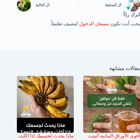
ال
السابقة
ال
التالية
اترك ردّاً
يجب أنت تكون
مسجل الدخول
لتضيف تعليقاً.
مقالات مشابهة
أقوى الأوراق النباتية أثبتت
ماذا يحدث لجسمك اذا اكلت