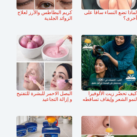
لماذا تضع النساء ساقاً على
كريم البطاطس والأرز لعلاج
أخرى؟
الزوائد الجلدية
كيف تحضّر زيت الألوفيرا
البصل الاحمر للبشرة للتفتيح
لنمو الشعر وإيقاف تساقطه
و إزالة التجاعيد