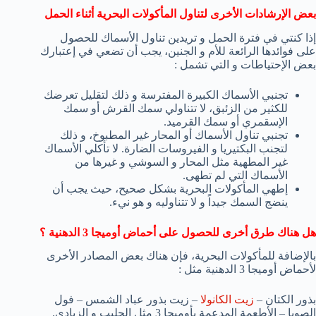
بعض الإرشادات الأخرى لتناول المأكولات البحرية أثناء الحمل
إذا كنتي في فترة الحمل و تريدين تناول الأسماك للحصول
على فوائدها الرائعة للأم و الجنين، يجب أن تضعي في إعتبارك
بعض الإحتياطات و التي تشمل :
تجنبي الأسماك الكبيرة المفترسة و ذلك لتقليل تعرضك
للكثير من الزئبق، لا تتناولي سمك القرش أو سمك
الإسقمري أو سمك القرميد.
تجنبي تناول الأسماك أو المحار غير المطبوخ، و ذلك
لتجنب البكتيريا و الفيروسات الضارة. لا تأكلي الأسماك
غير المطهية مثل المحار و السوشي و غيرها من
الأسماك التي لم تطهى.
إطهي المأكولات البحرية بشكل صحيح، حيث يجب أن
ينضج السمك جيداً و لا تتناوليه و هو نيء.
هل هناك طرق أخرى للحصول على أحماض أوميجا 3 الدهنية ؟
بالإضافة للمأكولات البحرية، فإن هناك بعض المصادر الأخرى
لأحماض أوميجا 3 الدهنية مثل :
بذور الكتان –
زيت الكانولا
– زيت بذور عباد الشمس – فول
الصويا – الأطعمة المدعمة بأوميجا 3 مثل الحليب و الزبادي.