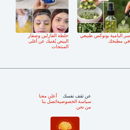
سر البامية بوتوكس طبيعي
خلطة الفازلين وصفار
في مطبخك
البيض يُغنيك عن أغلى
المنتجات
عن ثقف نفسك
أعلن معنا
سياسة الخصوصية
اتصل بنا
من نحن