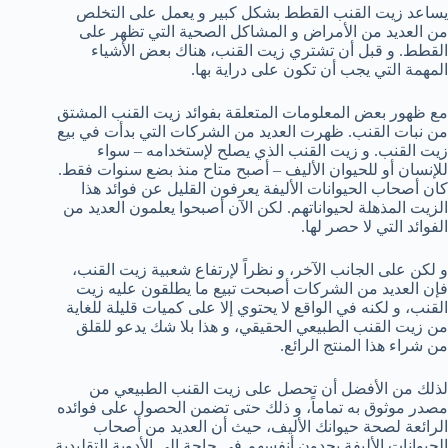
يساعد زيت القنب القطط بشكل كبير و يعمل على التخلص
من العديد من الأمراض و المشاكل الصحية التي تظهر على
القطط. و قبل أن تشتري زيت القنب، هناك بعض الأشياء
المهمة التي يجب أن تكون على دراية بها.
مع ظهور بعض المعلومات المتعلقة بفوائد زيت القنب المشتق
من نبات القنب. ظهرت العديد من الشركات التي بدأت في بيع
زيت القنب. و زيت القنب الذي يصلح لإستخدامه – سواء
للإنسان أو للحيوان الأليف – أصبح متاح منذ بضع سنوات فقط.
كان أصحاب الحيوانات الأليفة يعرفون القليل عن فوائد هذا
الزيت المذهلة لحيواناتهم. لكن الآن أصبحوا يعلمون العديد من
الفوائد التي لا حصر لها.
و لكن على الجانب الآخر، و نظراً لإرتفاع شعبية زيت القنب،
فإن العديد من الشركات أصبحت تبيع ما يطلقون عليه زيت
القنب، و لكنه في الواقع لا يحتوي إلا على كميات قليلة للغاية
من زيت القنب الطبيعي الحقيقي، و هذا بلا شك يدعو للقلق
من شراء هذا المنتج الرائع.
لذلك من الأفضل أن تحصل على زيت القنب الطبيعي من
مصدر موثوق به تماماً، و ذلك حتى تضمن الحصول على فوائده
الرائعة لصحة حيوانك الأليف، حيث أن العديد من أصحاب
الحيوانات الأليفة يجدون أنفسهم في حاجة إلى الأدوية التقليدية