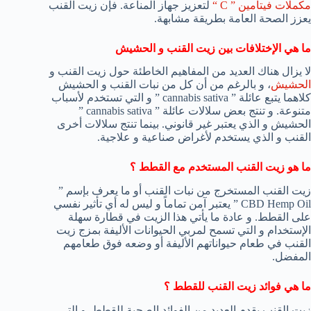
مكملات فيتامين ” C “
لتعزيز جهاز المناعة. فإن زيت القنب
يعزز الصحة العامة بطريقة مشابهة.
ما هي الإختلافات بين زيت القنب و الحشيش
لا يزال هناك العديد من المفاهيم الخاطئة حول زيت القنب و
الحشيش
، و بالرغم من أن كل من نبات القنب و الحشيش
كلاهما يتبع عائلة ” cannabis sativa ” و التي تستخدم لأسباب
متنوعة. و تنتج بعض سلالات عائلة ” cannabis sativa ”
الحشيش و الذي يعتبر غير قانوني. بينما تنتج سلالات أخرى
القنب و الذي يستخدم لأغراض صناعية و علاجية.
ما هو زيت القنب المستخدم مع القطط ؟
زيت القنب المستخرج من نبات القنب أو ما يعرف بإسم ”
CBD Hemp Oil ” يعتبر آمن تماماً و ليس له أي تأثير نفسي
على القطط. و عادة ما يأتي هذا الزيت في قطارة سهلة
الإستخدام و التي تسمح لمربي الحيوانات الأليفة بمزج زيت
القنب في طعام حيواناتهم الأليفة أو وضعه فوق طعامهم
المفضل.
ما هي فوائد زيت القنب للقطط ؟
زيت القنب يقدم العديد من الفوائد الصحية للقطط. و التي