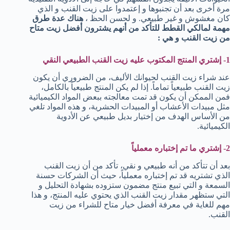
مرة أخرى بعد أن تجنبوها و إعتمدوا على زيت القنب و الذي
كان مغشوش و غير طبيعي. و لحسن الحظ ،
هناك عدة طرق
مهمة لمالكي القطط للتأكد من أنهم يشترون أفضل زيت متاح
من زيت القنب و هي :
1- إشتري المنتج المكتوب عليه زيت القنب الطبيعي النقي
عند شراء زيت القنب لحيوانك الأليف، من الضروري أن يكون
زيت القنب طبيعياً تماماً. إذا لم يكن المنتج طبيعياً بالكامل،
فمن الممكن أن يكون قد تمت معالجته ببعض المواد الكيميائية
مثل مبيدات الأعشاب أو المبيدات الحشرية، و هذه المواد تلغي
من الأساس الهدف من إختيار بديل طبيعي عن الأدوية
الكيميائية.
2- إشتري ما تم إختباره معملياً
بعد أن تتأكد من أنه طبيعي و نقي، تأكد من أن زيت القنب
الذي تشتريه قد تم إختباره معملياً، حيث أن الشركات حسنة
السمعة و التي تبيع منتج مضمون ستزوده بشهادة التحليل و
التي ستظهر مقدار زيت القنب الذي يحتوي عليه المنتج، و هذا
مهم للغاية في معرفة أفضل خيار متاح للشراء من زيت
القنب.