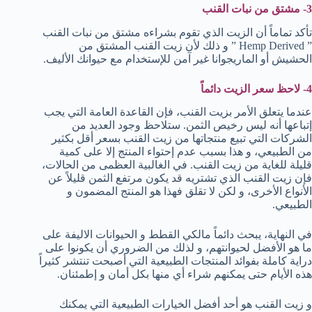
3- مشتق من نبات القنب
تأكد تماماً أن الزيت الذي تقوم بشراءه مشتق من نبات القنب
” Hemp Derived ” و ذلك لأن زيت القنب المشتق من
الحشيش أو الماريجوانا غير آمن للإستخدام مع حيوانك الأليف.
4- لاحظ سعر الزيت دائماً
عندما يتعلق الأمر بزيت القنب، فإن القاعدة العامة التي يجب
إتباعها أنه ليس رخيص الثمن. ستلاحظ وجود العديد من
الشركات التي تبيع منتجاتها من زيت القنب بسعر أقل بكثير
من الطبيعي، و هذا بسبب عدم إحتواء المنتج إلا على كمية
قليلة للغاية من زيت القنب. في الغالبية العظمى من الحالات،
فإن زيت القنب الذي تشتريه قد يكون مرتفع الثمن قليلاً عن
الأنواع الأخرى، و لكن لا تقلق فهذا هو المنتج المضمون و
الطبيعي.
في النهاية، يبحث دائماً مالكي القطط و الحيوانات الاليفة على
ما هو الأفضل لحيوانتهم، و لذلك من الضروري أن يكونوا على
دراية كاملة بفوائد المنتجات الطبيعية التي أصبحت تنتشر كثيراً
هذه الأيام حتى يمكنهم شراء أي منها بكل أمان و إطمئنان.
و زيت القنب هو أحد أفضل الخيارات الطبيعية التي يمكنك