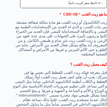
4- لاحظ سعر الزيت دائماً
ما هو زيت القنب “
CBD Oil
“
زيت الكانابيدول أو زيت القنب هو مادة سائلة شفافة مشتقة
من نبات القنب، و الذي له العديد من الإستخدامات الطبية مع
البشر. و بالإضافة لإستخداماته للبشر، فإن العديد من الخبراء
كانوا يدرسون تأثيره على الحيوانات على مدى عدة عقود من
الزمن. و زيت القنب زيت غير سام و طبيعي بالكامل، و من
المعروف أنه يعالج بشكل فعال العديد من الأمراض. بداية من
القلق و حتى الألم المزمن و غيرها من الأمراض و المشاكل
الصحية المختلفة.
كيف يعمل زيت القنب ؟
قبل معرفة فوائد زيت القنب للقطط التي تعتني بها في
منزلك، يجب أن تعلم كيف يعمل زيت القنب أولاً. تمتلك
القطط و الكلاب أنظمة الكانابينويد الداخلي، تماماً مثل البشر،
و التي تساعد على تنظيم ضروريات الحياة الأساسية مثل النوم
و المزاج و الألم و المناعة و الشهية و غيرها. و ينتج الجسم
أيضاً بشكل طبيعي مواد مخدرة تسمى ” endocannabinoids “.
لذلك عندما نستخدم زيت القنب، فإننا بذلك نساعد نظام
الكانابينويد الداخلي في الجسم. تماماً مثل ما يتناول الشخص