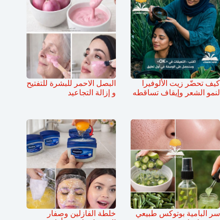
كيف تحضّر زيت الألوفيرا
البصل الاحمر للبشرة للتفتيح
لنمو الشعر وإيقاف تساقطه
و إزالة التجاعيد
سر البامية بوتوكس طبيعي
خلطة الفازلين وصفار