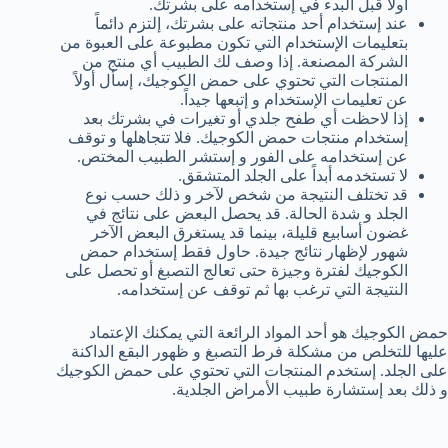
أولاً قبل البدء في إستخدامه على بشرتك.
عند إستخدام أحد منتجاته على بشرتك، إلتزم دائماً
بتعليمات الإستخدام التي تكون مطبوعة على العبوة من
الشركة المصنعة. إذا وصف لك الطبيب أي منتج من
المنتجات التي تحتوي على حمض الكوجيك، إسأل أولاً
عن تعليمات الإستخدام و إتبعها جيداً.
إذا لاحظت أي طفح جلدي أو تغيرات في بشرتك بعد
إستخدام منتجات حمض الكوجيك. فلا تتجاهلها و توقف
عن إستخدامه على الفور و إستشر الطبيب المختص.
لا تستخدمه أبداً على الجلد المتشقق.
قد تختلف النتيجة من شخص لآخر و ذلك حسب نوع
الجلد و شدة الحالة. قد يحصل البعض على نتائج في
غضون أسابيع قليلة، بينما قد يستغرق البعض الآخر
شهور لإظهار نتائج جيدة. حاول فقط إستخدام حمض
الكوجيك لفترة وجيزة حتى تعالج التصبغ أو تحصل على
النتيجة التي ترغب بها ثم توقف عن إستخدامه.
حمض الكوجيك هو أحد المواد الرائعة التي يمكنك الإعتماد
عليها للتخلص من مشكلة فرط التصبغ و ظهور البقع الداكنة
على الجلد. إستخدم المنتجات التي تحتوي على حمض الكوجيك
و ذلك بعد إستشارة طبيب الأمراض الجلدية.