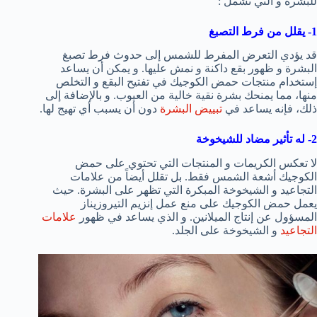
للبشرة و التي تشمل :
1- يقلل من فرط التصبغ
قد يؤدي التعرض المفرط للشمس إلى حدوث فرط تصبغ
البشرة و ظهور بقع داكنة و نمش عليها. و يمكن أن يساعد
إستخدام منتجات حمض الكوجيك في تفتيح البقع و التخلص
منها، مما يمنحك بشرة نقية خالية من العيوب. و بالإضافة إلى
ذلك، فإنه يساعد في
تبييض البشرة
دون أن يسبب أي تهيج لها.
2- له تأثير مضاد للشيخوخة
لا تعكس الكريمات و المنتجات التي تحتوي على حمض
الكوجيك أشعة الشمس فقط. بل تقلل أيضاً من علامات
التجاعيد و الشيخوخة المبكرة التي تظهر على البشرة. حيث
يعمل حمض الكوجيك على منع عمل إنزيم التيروزيناز
المسؤول عن إنتاج الميلانين. و الذي يساعد في ظهور
علامات
التجاعيد
و الشيخوخة على الجلد.