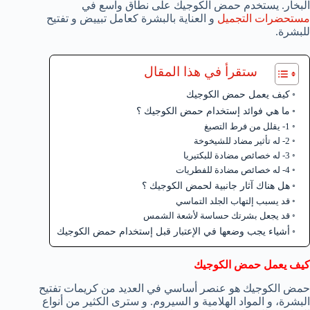
البخار. يستخدم حمض الكوجيك على نطاق واسع في
مستحضرات التجميل
و العناية بالبشرة كعامل تبييض و تفتيح
للبشرة.
ستقرأ في هذا المقال
كيف يعمل حمض الكوجيك
ما هي فوائد إستخدام حمض الكوجيك ؟
1- يقلل من فرط التصبغ
2- له تأثير مضاد للشيخوخة
3- له خصائص مضادة للبكتيريا
4- له خصائص مضادة للفطريات
هل هناك آثار جانبية لحمض الكوجيك ؟
قد يسبب إلتهاب الجلد التماسي
قد يجعل بشرتك حساسة لأشعة الشمس
أشياء يجب وضعها في الإعتبار قبل إستخدام حمض الكوجيك
كيف يعمل حمض الكوجيك
حمض الكوجيك هو عنصر أساسي في العديد من كريمات تفتيح
البشرة، و المواد الهلامية و السيروم. و سترى الكثير من أنواع