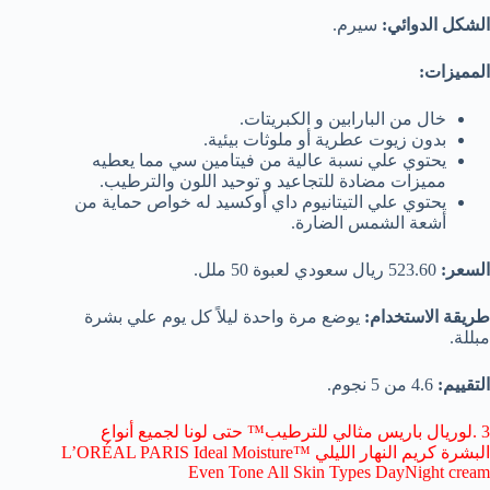
الشكل الدوائي:
سيرم.
المميزات:
خال من البارابين و الكبريتات.
بدون زيوت عطرية أو ملوثات بيئية.
يحتوي علي نسبة عالية من فيتامين سي مما يعطيه
مميزات مضادة للتجاعيد و توحيد اللون والترطيب.
يحتوي علي التيتانيوم داي أوكسيد له خواص حماية من
أشعة الشمس الضارة.
السعر:
523.60 ريال سعودي لعبوة 50 ملل.
طريقة الاستخدام:
يوضع مرة واحدة ليلاً كل يوم علي بشرة
مبللة.
التقييم:
4.6 من 5 نجوم.
3 .لوريال باريس مثالي للترطيب™ حتى لونا لجميع أنواع
البشرة كريم النهار الليلي L’ORÉAL PARIS Ideal Moisture™
Even Tone All Skin Types DayNight cream