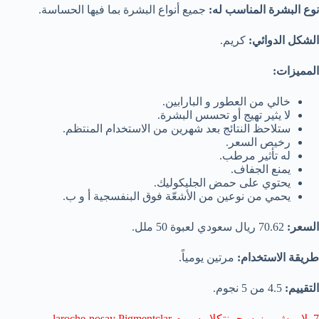
نوع البشرة المناسب له:
جميع أنواع البشرة بما فيها الحساسة.
الشكل الدوائي:
كريم.
المميزات:
خالي من العطور و البارابين.
لا يثير تهيج أو تحسس البشرة.
ستلاحظ النتائج بعد شهرين من الاستخدام المنتظم.
رخيص السعر.
له تأثير مرطب.
يمنع الجفاف.
يحتوي على حمض الجليكوليك.
يحمي من نوعين من الأشعّة فوق البنفسجية أ و ب.
السعر:
70.62 ريال سعودي لعبوة 50 ملل.
طريقة الاستخدام:
مرتين يومياً.
التقييم:
4.5 من 5 نجوم.
7. لاروش بوزيه بجمنتكلار سيرم laroche-posay Pigmentclar