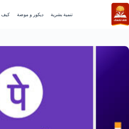
لتجاوز
لى
لمحتوى
تنمية بشرية
ديكور و موضة
كيف