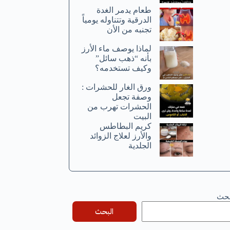
طعام يدمر الغدة
الدرقية وتتناوله يومياً
تجنبه من الأن
لماذا يوصف ماء الأرز
بأنه “ذهب سائل”
وكيف تستخدمه؟
ورق الغار للحشرات :
وصفة تجعل
الحشرات تهرب من
البيت
كريم البطاطس
والأرز لعلاج الزوائد
الجلدية
بحث
البحث