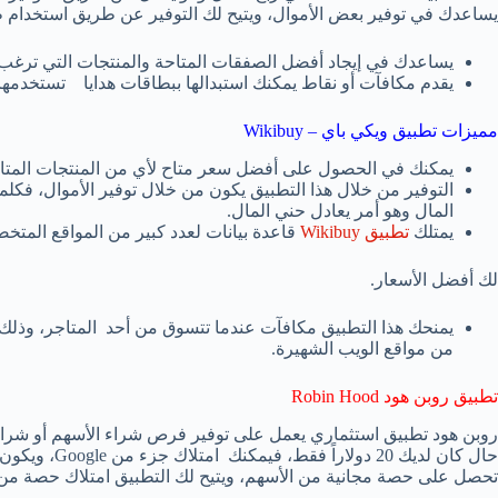
يساعدك في توفير بعض الأموال، ويتيح لك التوفير عن طريق استخدام 
يساعدك في إيجاد أفضل الصفقات المتاحة والمنتجات التي ترغب ف
يقدم مكافآت أو نقاط يمكنك استبدالها ببطاقات هدايا تستخدمها
مميزات تطبيق ويكي باي – Wikibuy
يمكنك في الحصول على أفضل سعر متاح لأي من المنتجات المتاحة
التوفير من خلال هذا التطبيق يكون من خلال توفير الأموال، فكلما
المال وهو أمر يعادل حني المال.
يمتلك
تطبيق Wikibuy
قاعدة بيانات لعدد كبير من المواقع المتخ
لك أفضل الأسعار.
يمنحك هذا التطبيق مكافآت عندما تتسوق من أحد المتاجر، وذلك 
من مواقع الويب الشهيرة.
تطبيق روبن هود Robin Hood
حال كان لديك 20 دولاراً فقط، فيمكنك امتلاك جزء من Google، ويكون التسجيل في
تحصل على حصة مجانية من الأسهم، ويتيح لك التطبيق امتلاك حصة من الأسهم تترواح ما بين 2.50 د