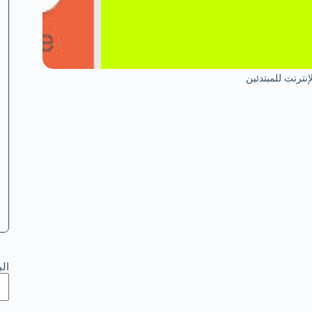
إنترنت للمبتدئين
ال