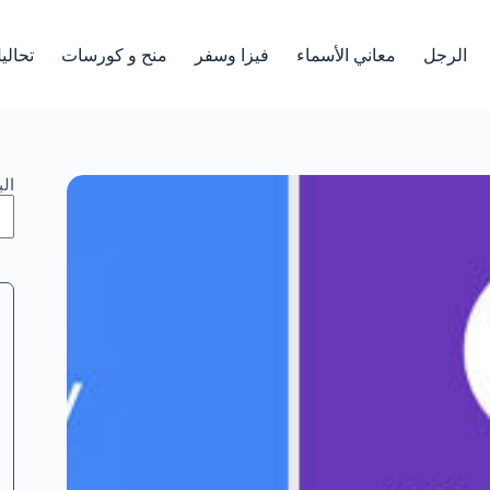
الرجل
معاني الأسماء
فيزا وسفر
منح و كورسات
تحالي
ال