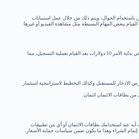
ن باستخدام الجوال، ويتم ذلك من خلال عمل استبيانات
قيام ببعض المهام البسيطة مثل مشاهدة الفيديو أو غيرها
هو أحد تطبيقات ربح المال عن طريق الاستثمار والادخار، فهو يقدم لك في بداية الأمر 10 دولارات بعد القيام بعملية التسجيل، مما
ص الادخار للمستقبل وكذلك التخطيط لاستراتيجية استثمار
من بطاقات الائتمان ائتمان.
أنه عند استخدامك بطاقات الائتمان أو أي من تطبيقات
إتمام الشراء وهذا ما يكون ضمن سياسات حماية الأسعار.