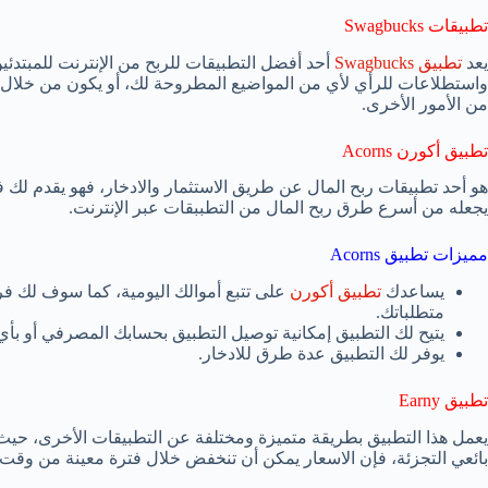
تطبيقات Swagbucks
يعد
تطبيق Swagbucks
أحد أفضل التطبيقات للربح من الإنترنت للمبتدئي
واستطلاعات للرأي لأي من المواضيع المطروحة لك، أو يكون من خلال ال
من الأمور الأخرى.
تطبيق أكورن Acorns
يجعله من أسرع طرق ربح المال من التطببقات عبر الإنترنت.
مميزات تطبيق Acorns
يساعدك
تطبيق أكورن
على تتبع أموالك اليومية، كما سوف لك فر
متطلباتك.
يتيح لك التطبيق إمكانية توصيل التطبيق بحسابك المصرفي أو بأي 
يوفر لك التطبيق عدة طرق للادخار.
تطبيق Earny
يعمل هذا التطبيق بطريقة متميزة ومختلفة عن التطبيقات الأخرى، حيث 
بائعي التجزئة، فإن الاسعار يمكن أن تنخفض خلال فترة معينة من وقت 