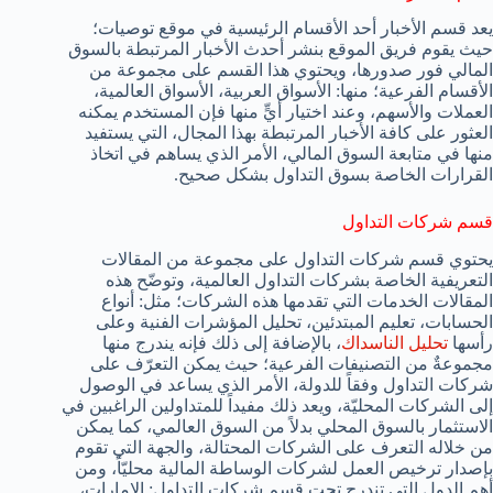
يعد قسم الأخبار أحد الأقسام الرئيسية في موقع توصيات؛
حيث يقوم فريق الموقع بنشر أحدث الأخبار المرتبطة بالسوق
المالي فور صدورها، ويحتوي هذا القسم على مجموعة من
الأقسام الفرعية؛ منها: الأسواق العربية، الأسواق العالمية،
العملات والأسهم، وعند اختيار أيٍّ منها فإن المستخدم يمكنه
العثور على كافة الأخبار المرتبطة بهذا المجال، التي يستفيد
منها في متابعة السوق المالي، الأمر الذي يساهم في اتخاذ
القرارات الخاصة بسوق التداول بشكل صحيح.
قسم شركات التداول
يحتوي قسم شركات التداول على مجموعة من المقالات
التعريفية الخاصة بشركات التداول العالمية، وتوضّح هذه
المقالات الخدمات التي تقدمها هذه الشركات؛ مثل: أنواع
الحسابات، تعليم المبتدئين، تحليل المؤشرات الفنية وعلى
رأسها
تحليل الناسداك
، بالإضافة إلى ذلك فإنه يندرج منها
مجموعةٌ من التصنيفات الفرعية؛ حيث يمكن التعرّف على
شركات التداول وفقاً للدولة، الأمر الذي يساعد في الوصول
إلى الشركات المحليّة، ويعد ذلك مفيداً للمتداولين الراغبين في
الاستثمار بالسوق المحلي بدلاً من السوق العالمي، كما يمكن
من خلاله التعرف على الشركات المحتالة، والجهة التي تقوم
بإصدار ترخيص العمل لشركات الوساطة المالية محليّاً، ومن
أهم الدول التي تندرج تحت قسم شركات التداول: الإمارات،