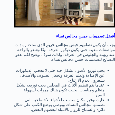
أفضل تصميمات جبس مجالس نساء
يجب أن يكون
تصاميم جبس مجالس حريم
الذي ستختاره ذات
مواصفات معينة حتى يكون ديكور الغرفة أنيقًا وشعر بالراحة
عند رؤيته والجلوس في الغرفة، ولذلك سوف نوضح لكم بعض
النصائح لتصميمات جبس مجالس نساء:
يجب توزيع الأضواء بشكل جيد حتى لا تحجب الديكورات
عن الإضاءة وتعتم الغرفة وتجعل الضيوف والأصدقاء
يشعرون بعدم الارتياح.
عندما يتم تنظيم الأثاث في المجلس يجب توزيعه بشكل
منظم ومناسب، بحيث تكون هناك ممرات لسهولة
السير.
عليك توفير مكان مناسب للأجواء الاجتماعية التي
تصممها مجالس النساء، ويوصى بوضع الكنب على شكل
دائرة والسماح للزوار بالانتباه لبعضهم البعض.