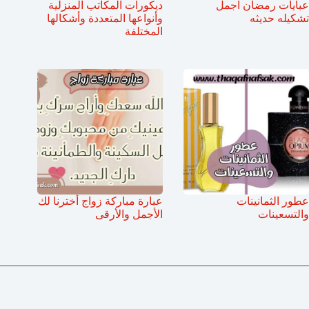
عبايات رمضان اجمل
ديكورات المكاتب المنزلية
تشكيله حديثه
وأنواعها المتعددة وأشكالها
المختلفة
عطور الثمانينات
عبارة مباركة زواج أخترنا لك
والتسعينات
الأجمل والأرقى