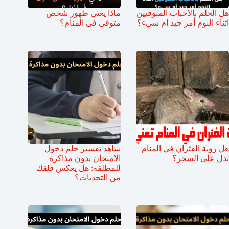
هل الحلم بالاحباب المتوفيين
ماذا يعني ظهور شخص
اثناء النوم أمر جيد ام سيء؟
متوفى في المنام؟
هل رؤية الفئران في المنام
شاهد تفسير حلم دخول
تدل على السحر؟
الامتحان بدون مذاكرة
للمطلقة: هل يعكس قلقك
من التحديات؟