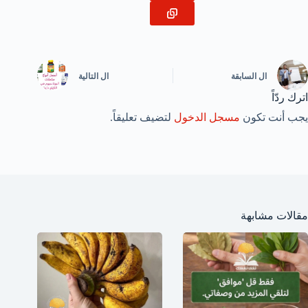
ال
السابقة
ال
التالية
اترك ردّاً
يجب أنت تكون
مسجل الدخول
لتضيف تعليقاً.
مقالات مشابهة