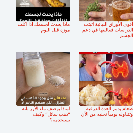
أقوى الأوراق النباتية أثبتت
ماذا يحدث لجسمك اذا اكلت
الدراسات فعاليتها في دعم
موزة قبل النوم
الجسم
طعام يدمر الغدة الدرقية
لماذا يوصف ماء الأرز بأنه
وتتناوله يومياً تجنبه من الأن
“ذهب سائل” وكيف
تستخدمه؟