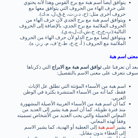
يتوافق أيضاً اسم هبة مع برج القوس وهذا لأنه يحتوي
على حرف الهاء من الحروف التي يتوافق معها مع
حروف أخرى مثل: (ح، د،ر،ت، غ،ق،ل، ه،ك).
ويتوافق اسم هبة مع برج الجدي لأن حرف الهاء من
الحروف الملائمة مع برج الجدي، بالإضافة إلى الحروف
التالية:(ب،خ،ح، ج،ش،ك،ل،ه،ي).
ويتوافق أيضاً مع برج الدلو لأن حرف الهاء من الحروف
الملائمة مع الحروف ( أ، ج،خ، ط،ع‘ف، م، ر،ز، ه).
معنى اسم هبة
بعد أن تعرفنا على
توافق اسم هبة مع الابراج
التي ذكرناها
سوف نتعرف على معنى الاسم بالتفصيل:
اسم هبة من الأسماء المؤنثة التي تطلق عل الإناث
فقط، كما أنه من الأسماء المنتشرة بكثرة في الوطن
العربي.
كما أن اسم هبة من الأسماء العربية الأصيلة المشهورة
منذ فترة طويلة، كما أن اسم هبة يشير إلى العديد من
المعاني الجميلة والتي يحب العديد من الأشخاص تسميته
وفقاً لهذه المعاني.
يشير
اسم هبة
إلى العطية أو الهدية، كما يشير الاسم
إلى العطاء بدون مقابل.