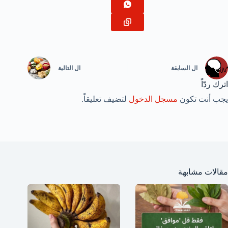
ال
السابقة
ال
التالية
اترك ردّاً
يجب أنت تكون
مسجل الدخول
لتضيف تعليقاً.
مقالات مشابهة