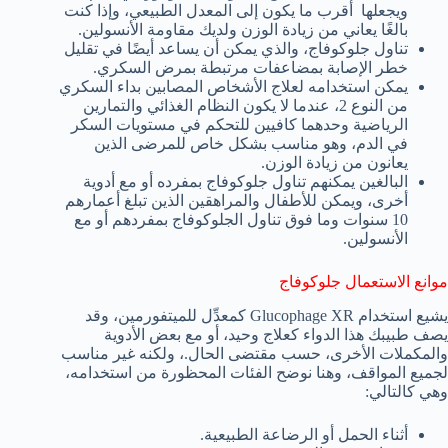
ويجعلها أقرب ما يكون إلى المعدل الطبيعي، وإذا كنت
بالغًا يعاني من زيادة الوزن ولديك مقاومة الأنسولين.
تناول جلوكوفاج، والذي يمكن أن يساعد أيضًا في تقليل
خطر الإصابة بمضاعفات مرتبطة بمرض السكري.
يمكن استخدامه لعلاج الأشخاص المصابين بداء السكري
من النوع 2، عندما لا يكون النظام الغذائي والتمارين
الرياضية وحدهما كافيين للتحكم في مستويات السكر
في الدم، وهو مناسب بشكل خاص للمرضى الذين
يعانون من زيادة الوزن.
البالغين يمكنهم تناول جلوكوفاج بمفرده أو مع أدوية
أخرى، ويمكن للأطفال والمراهقين الذين تبلغ أعمارهم
10 سنوات وما فوق تناول الجلوكوفاج بمفردهم أو مع
الأنسولين.
موانع الاستعمال جلوكوفاج
يشيع استخدام Glucophage XR كمعدِّل للميتفورمين، وقد
يصف طبيبك هذا الدواء كعلاج وحيد، أو مع بعض الأدوية
والمكملات الأخرى، حسب مقتضى الحال.، ولكنه غير مناسب
لجميع المواقف، وهنا نوضح الفئات المحظورة من استخدامه،
وهي كالتالي:
أثناء الحمل أو الرضاعة الطبيعية.