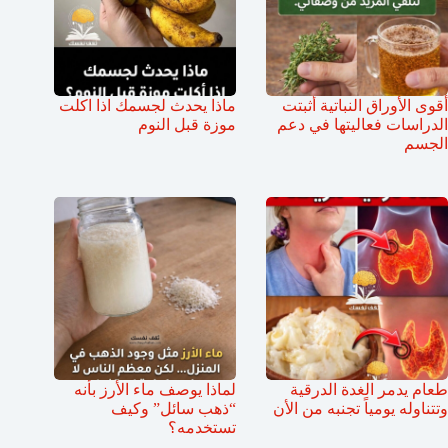
أقوى الأوراق النباتية أثبتت
ماذا يحدث لجسمك اذا اكلت
الدراسات فعاليتها في دعم
موزة قبل النوم
الجسم
طعام يدمر الغدة الدرقية
لماذا يوصف ماء الأرز بأنه
وتتناوله يومياً تجنبه من الأن
“ذهب سائل” وكيف
تستخدمه؟