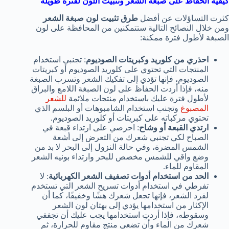
كيفية
الحفاظ على صبغة الشعر وتثبيت اللون لفترة طويلة
كثرت التساؤلات عن أفضل
طرق تثبيت لون صبغة الشعر
ومن خلال النصائح التالية ستتمكنين من المحافظة على لون
الصبغة لأطول فترة ممكنة:
احذري من كلوريد وكبريتات الصوديوم
: تجنبي استخدام
المنتجات التي تحتوي على كلوريد الصوديوم أو كبريتات
الصوديوم، فإنها تؤدي إلى تفكيك الشعر وتسرب الصبغة
منه، فإذا أردت الحفاظ على لون الصبغة اللامع والبراق
لأطول فترة عليك باستخدام منتجات ملائمة
للشعر
المصبوغ
وتجنب استخدام الشامبوهات أو البلسم الذي
تحتوي مركباته على كبريتات أو كلوريد الصوديوم.
ارتدي القبعة أو وشاح
: احرصي على ارتداء قبعة في
الصباح لكي تجنبي شعرك من التعرض إلى أشعة
الشمس المضرة، وفي حالة النزول إلى البحر لا بد من
وضع واقي للشمس مخصص للبحر وارتداء بونيه الشعر
المقاوم للماء.
الحد من استخدام أدوات تصفيف الشعر الكهربائية
: لا
تفرطي في استخدام أدوات تسريح الشعر التي تستخدم
لفرد الشعر، فإنها تجعل شعرك هشًا وخفيفًا، كما أن
الإكثار من استخدامها يؤدي إلى بهتان لون الشعر
وسقوطه، فإذا أردتِ استخدامها يجب عليك أن تجففي
شعرك من الماء وأن تضعي منتج مقاوم للحرارة، ثم