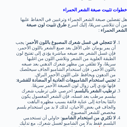
خطوات تثبيت صبغة الشعر الحمراء
هل تفضلين صبغة الشعر الحمراء وترغبين في الحفاظ عليها
من أن تتلاشى سريعًا، إليك أسرع
طرق تثبيت لون صبغة
الشعر الحمراء
:
لا تتعجلي في غسل شعرك المصبوغ باللون الأحمر
: يجب
أن يمر يومان على الأقل بعد صبغ الشعر باللون الأحمر،
فإن غسل الشعر بعد صبغه مباشرة يؤدي إلى تفتيح لون
الطبقة العلوية من الشعر وتلاشي اللون من اغلبها
سريعًا، ولا تقلقي من مظهر شعرك الدهني بعد صبغه
باللون الأحمر، فإن استخدام الشامبو الجاف سيخلصك
من الدهون ويحافظ على اللون الأحمر البراق.
تجنبي استخدام الشامبوهات العادية أو المضادة للقشرة
:
فإنها تؤدي إلى زوال لون الصبغة الأحمر سريعًا.
ترطيب الشعر بالبلسم
: احرصي على ترطيب شعرك
ببلسم مرطب بعد غسله، فإن الشعر المغسول يكون
دائمًا بحاجة إلى عناية فائقة بسبب مظهره الباهت
والجاف في بعض الأحيان، لذلك لا بد من استخدام بلسم
مخصص للشعر المصبوغ.
لا تكثري من استخدام الشامبو
: حاولي أن تستخدمي
البلسم فقط بدلًا من الشامبو لغسل شعرك، مع تدليك