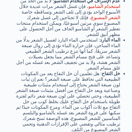
عدم الإسراف في استخدام الشامبو
: لا بد من الحد من
استخدام الشامبو
، فإن غسل الشعر مرات عديدة خلال
الأسبوع الواحد يؤدي إلى تلف الشعر وتساقطه خاصة
الشعر المصبوغ
، فإنك لا تحتاجين إلى غسل شعرك
المصبوغ سوى مرتين أسبوعيًا، ويمكن استخدام منتجات
تعطير الشعر أو الشامبو الجاف من أجل الحصول على
مظهر أنيق للشعر.
الماء البارد
: استخدمي الماء البارد لغسيل الشعر بدلًا من
الماء الساخن، فإن حرارة الماء تؤدي إلى زوال صبغة
الشعر سريعًا، كما أنها تنزع ترطيب الشعر الطبيعي
وتساعد على فتح مسام الشعر مما يجعل بصيلات
الشعر هشة، ولا بد من تجفيف الشعر بعد غسله من أجل
غلق مسام الشعر.
خل التفاح
: هل تعلمين أن خل التفاح يعد من المكونات
الطبيعية التي تحافظ على صبغة الشعر؟ نعم إن ثبات
لون صبغة الشعر يحتاج إلى استخدام مثبتات طبيعية
وصناعية ويعد خل التفاح من أفضل مثبتات صبغة الشعر
الطبيعية، وحتى تحصلي على لون صبغة شعر دائم لفترة
طويلة باستخدام خل التفاح عليك بخلط كوب من خل
التفاح مع ثلاث أكواب من الماء، ومزج المكونات جيدًا ثم
سكبها على فروة الشعر بعد غسله بالشامبو والبلسم
المناسبين للشعر المصبوغ، هذه الوصفة تمنح شعرك
ترطيب مثالي وتقضي على الإفرازات الدهنية وتحمي
الشعر المصبوغ من التلف.