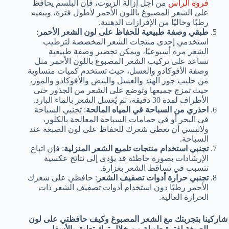
فروة الرأس
من أجل إزالة الزيوت، فإن البلسم يحافظ
على الشعر المصبوغ باللون الأحمر لأطول فترة، ويبقيه
رطبًا وخاليًا من الإفرازات الدهنية.
طبقي وصفة طبيعية للحفاظ على لون الشعر الأحمر
:
استخدمي إحدى منتجات الشعر المخصصة لترطيب
الشعر مرة أسبوعيًا، ويمكن تحضير وصفة طبيعية
تساعد على تركيب الشعر المصبوغ باللون الأحمر مثل
وصفة الأفوكادو والعسل، حيث تستخدم كميات متساوية
من حليب جوز الهند والعسل والبيض والأفوكادو والموز،
حيث تمزج جميعها وتوضع على الشعر من الجذور حتى
الأطراف لمدة 30 دقيقة، ثم يُغسل الشعر بالماء البارد.
احذري من السباحة في المياه المالحة
: تجنبي السباحة
في البحر أو في حمامات السباحة المعالجة بالكلور،
ولاتنسي أن تغطي شعرك للحفاظ على لون الصبغة عند
السباحة.
تجنبي استخدام منتجات تلميع الشعر المنزلية
: فإن اتباع
الإرشادات بصورة خاطئة قد يؤدي إلى نتائج عكسية
تتسبب في تساقط الشعر بغزارة.
تجنبي حرارة أدوات تصفيف الشعر
: حافظي على شعرك
الأحمر رطبًا دون استخدام أدوات تصفيف الشعر ذات
الحرارة العالية.
شاركينا بتجربتك مع الشعر المصبوغ وكيف حافظتي على لون
الصبغة لفترة طويلة من خلال ترك تعليق بالأسفل