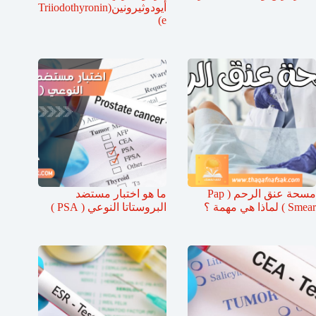
أيودوثيرونين(Triiodothyronin
e)
مسحة عنق الرحم ( Pap
ما هو اختبار مستضد
Smear ) لماذا هي مهمة ؟
البروستاتا النوعي ( PSA )