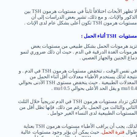
لا تظهر الأبحاث اختلافاً ثابتاً في مستويات هرمون TSH بين
الذكور والإناث. و مع ذلك، تشير بعض الدراسات إلى أن
مستويات هرمون TSH تكون أعلى بشكل عام لدى الإناث .
مستويات
TSH
أثناء الحمل :
تزيد هرمونات الحمل بشكل طبيعي من مستويات بعض
هرمونات الغدة الدرقية في الدم . حيث أن ذلك ضروري لنمو
دماغ الجنين والجهاز العصبي .
في نفس الوقت ، تنخفض مستويات هرمون TSH في الدم . و
نتيجة لذلك يستخدم الأطباء معدلات أقل أثناء الحمل من
المعدلات الطبيعية . حيث ينخفض مستوى TSH الأدنى بحوالي
0.4 mu/l و يقل الحد الأعلى بحوالي 0.5 mu/l .
لكن تزداد مستويات هرمون TSH في الدم تدريجياً خلال الثلث
الثاني والثالث من الحمل. بالرغم من ذلك، فإنها تظل أقل من
المستويات الطبيعية لدى النساء الغير حوامل .
لذلك، يجب أن يراقب الأطباء مستويات هرمون TSH بعناية
طوال
فترة الحمل
. حيث يمكن أن يؤثر وجود مستويات عالية