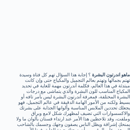
ماهو اندرتون البشرة
؟ إجابة هذا السؤال تهم كل فتاة وسيدة
تهتم بجمالها وتهتم بعالم التجميل والمكياج حتى وإن كانت
مبتدئة في هذا العالم، فكلمة أندرتون مهمة للغاية في تحديد
المكياج المناسب للون البشرة والذي يتماشى مع درجات
البشرة المختلفة، فمعرفة أندرتون البشرة ليس بأمر تافه أو
بسيط ولكنه من الأمور الهامة الدقيقة في عالم التجميل، فهو
يجعلك تحددين الملابس المناسبة وألوانها الجذابة على بشرتك
والاكسسوارات التي تضيف لمظهرك شكل لامع وبراق
وملفت، وقد تلاحظين هذا الأمر عند ارتداء فستان بألوان ما ولا
يمنحكِ إشراقة ويظل الناس يصفون وجهك وجسمك بالشاحب
المرهق، على الرغم من أن صحتك جيدة للغاية، فهذا الأمر