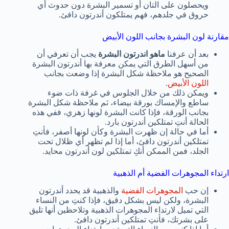
ويحصلون على التان أو تسمير البشرة دون حدوث أي
حروق في جلدهم، فهم يمتلكون أندرتون دافئ.
مقارنة لون البشرة بجانب اللون الأبيض
بعد أن عرفنا
ماهو اندرتون البشرة
يجب أن تعرفي أن
من أسهل الطرق التي يمكن معرفة بها أندرتون البشرة
الصحيح هو ملاحظة شكل البشرة إذا وضعت بجانب
اللون الأبيض
.
ويمكن ذلك من خلال الجلوس في غرفة ذات ضوء
ساطع والإمساك بورقة بيضاء، ثم ملاحظة شكل البشرة
بجانب الورقة، فإذا كانت البشرة لونها زهري، ففي هذه
الحالة أنتِ تمتلكين أندرتون بارد.
أما في حالة إن ظهرت البشرة وكأن لونها أصفر، فأنتِ
تمتلكين أندرتون دافئ، أما إذا لم تظهر أي ظلال تحت
الجلد، فمن الممكن أنكِ تمتلكين لون أندرتون محايد.
ارتداء المجوهرات الفضية أم الذهبية
إن حب
المجوهرات الفضية
والذهبية قد يحدد أندرتون
البشرة، ولكن ليس بشكل دقيق، فإذا كنتِ من النساء
التي تميل لارتداء المجوهرات الذهبية وتلاحظين أنها تليق
على بشرتك، فأنتِ تمتلكين أندرتون دافئ.