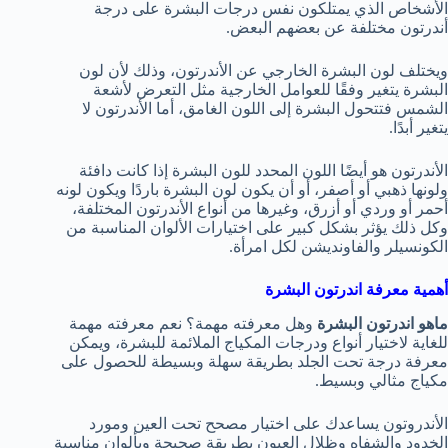
الأشخاص الذي يمتلكون نفس درجات البشرة على درجة
أندرتون مختلفة عن بعضهم البعض.
ويختلف لون البشرة الخارجي عن الأندرتون، وذلك لأن لون
البشرة يتغير وفقًا للعوامل الخارجية مثل التعرض لأشعة
الشمس فتتحول البشرة إلى اللون الغامق، أما الأندرتون لا
يتغير أبدًا.
الأندرتون هو أيضًا اللون المحدد للون البشرة إذا كانت دافئة
ولونها ذهبي أو أصفر، أو أن يكون لون البشرة باردًا ويكون لونه
أحمر أو وردي أو أزرق، وغيرها من أنواع الأندرتون المختلفة،
وكل ذلك يؤثر بشكل كبير على اختيارات الألوان المناسبة من
الكونسيلر والفاونديشن لكل امرأة.
أهمية معرفة اندرتون البشرة
ماهو اندرتون البشرة
وهل معرفته مهمة؟ نعم معرفته مهمة
للغاية لاختيار أنواع ودرجات المكياج الملائمة للبشرة، ويمكن
معرفة درجة تحت الجلد بطريقة سهلة وبسيطة للحصول على
مكياج مثالي وبسيط.
الأندروتون يساعدك على اختيار مصحح تحت العين ومورد
الخدود والشفاه وظلال العيون بطريقة صحيحة وبألوان مناسبة