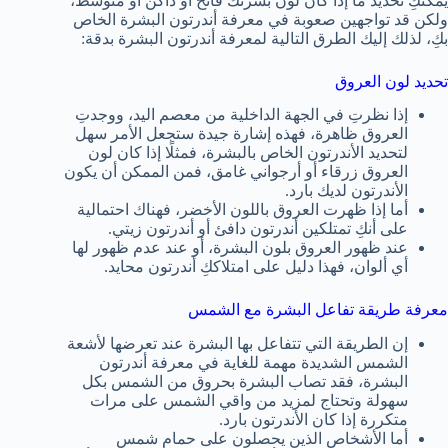
يمكنكِ تحديد ما إذا كان لون بشرتك فاتح او داكن أو متوسط،
ولكن قد تواجهين صعوبة في معرفة أندرتون البشرة الخاص
بكِ، لذلك إليك الطرق التالية لمعرفة أندرتون البشرة بدقة:
تحديد لون العروق
إذا نظرتِ في الجهة الداخلية من معصم اليد، ووجدتِ
العروق ظاهرة، فهذه إشارة جيدة ستجعل الأمر سهل
لتحديد الأندرتون الخاص بالبشرة، فمثلًا إذا كان لون
العروق زرقاء أو أرجواني غامق، فمن الممكن أن يكون
الأندرتون لديك بارد.
أما إذا ظهرت العروق باللون الأخضر، فهناك احتمالية
على أنكِ تمتلكين أندرتون دافئ أو أندرتون زيتي.
عند ظهور العروق بلون البشرة، أو عند عدم ظهور لها
أي ألوان، فهذا دليل على امتلاككِ أندرتون محايد.
معرفة طريقة تفاعل البشرة مع الشمس
إن الطريقة التي تتفاعل بها البشرة عند تعرضها لأشعة
الشمس الشديدة مهمة للغاية في معرفة أندرتون
البشرة، فقد تصاب البشرة بحروق من الشمس بكل
سهولة وتحتاج لمزيد من واقي الشمس على مرات
متكررة إذا كان الأندرتون بارد.
أما الأشخاص الذين يحصلون على حمام شمس