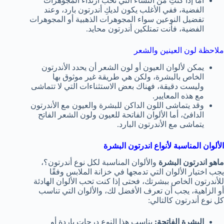
أما إذا كنتِ من النساء التي تحب ارتداء المجوهرات
الفضية، ففي الأغلب يكون لديكِ أندرتون بارد، وعند
تفضيل النوعين سواء المجوهرات الذهبية أو المجوهرات
الفضية، فأنت تمتلكين أندرتون محايد.
ملاحظة لون العينين والشعر
يمكن لألوان العيون أو لون الشعر أن يحدد الأندرتون
الخاص بالبشرة، ولكن هي طريقة غير موثوق بها
وليست دقيقة، فهناك بعض الاستثناءات التي لا تتماشى
مع هذه المعايير.
وقد يتماشى اللون الداكن للبشرة والعيون مع الأندرتون
الدافئ، أما الألوان الفاتحة للعيون ولون الشعر الفاتح
يتماشى مع الأندرتون البارد.
الألوان المناسبة لأنواع اندرتون البشرة
ماهو اندرتون البشرة
والألوان المناسبة لكل نوع أندرتون؟،
يجب اختيار الألوان التي تدمجها في خزانة الملابس وفقًا
للأندرتون الخاص ببشرتك، فحتى إذا كنت تحب الألوان الهادئة
أو الزاهية، يجب أن تعرف الأفضل لك، والألوان التي تناسب
كل نوع أندرتون كالتالي:
البشرة الفاتحة:
يناسب هذا النوع درجات باردة أو