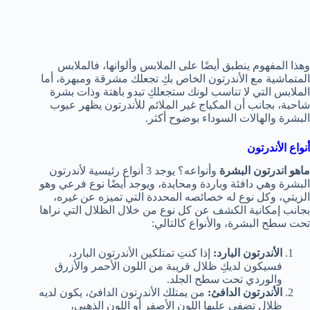
وهذا المفهوم ينطبق أيضًا على الملابس وألوانها، فالملابس
المتماشية مع الأندرتون الخاص بكِ تجعلك مشرقة ومبهرة، أما
الملابس التي لا تناسب لونك ستجعلكِ تبدو باهتة وذات بشرة
شاحبة، بجانب أن المكياج غير الملائم للأندرتون يظهر عيوب
البشرة والهالات السوداء بوضوح أكثر.
أنواع الأندرتون
ماهو اندرتون البشرة
وأنواعه؟ يوجد 3 أنواع رئيسية لأندرتون
البشرة وهي دافئة وباردة ومحايدة، ويوجد أيضًا نوع فرعي وهو
الزيتي، وكل نوع له خصائصه المحددة التي تميزه عن غيره،
بجانب إمكانية الكشف عن كل نوع من خلال الظلال التي نراها
تحت سطح البشرة، والأنواع كالتالي:
الأندرتون البارد:
إذا كنتِ تمتلكين الأندرتون البارد،
فسيكون لديكِ ظلال قريبة من اللون الأحمر والأزرق
والوردي تحت سطح الجلد.
الأندرتون الدافئ:
من يمتلك الأندرتون الدافئ، يكون لديه
ظلال تضفي عليها اللون الأصفر أو اللون الذهبي،