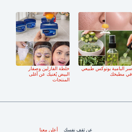
سر البامية بوتوكس طبيعي
خلطة الفازلين وصفار
في مطبخك
البيض يُغنيك عن أغلى
المنتجات
عن ثقف نفسك
أعلن معنا