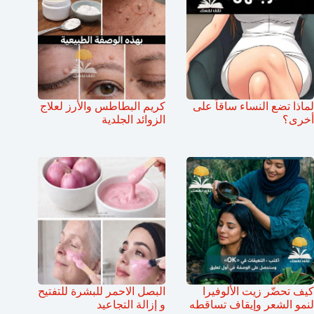
لماذا تضع النساء ساقاً على
كريم البطاطس والأرز لعلاج
أخرى؟
الزوائد الجلدية
كيف تحضّر زيت الألوفيرا
البصل الاحمر للبشرة للتفتيح
لنمو الشعر وإيقاف تساقطه
و إزالة التجاعيد