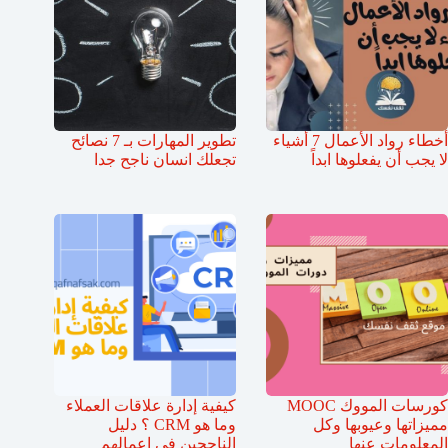
أخطاء رواد الأعمال 7 أشياء
تطوير المهارات بـ 7 نصائح
لا يجب أن يفعلوها ابداً
تجعلك انسان ناجح جدا
كورسات المووك MOOC
كيفية إدارة علاقات العملاء
مميزاتها وعيوبها وكل
وما هو CRM ؟ دليل
المعلومات عنها
الناجحين في اعمالهم