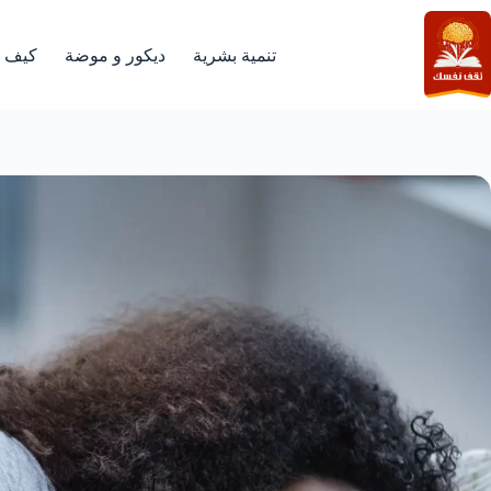
لتجاوز
لى
لمحتوى
تنمية بشرية
ديكور و موضة
كيف