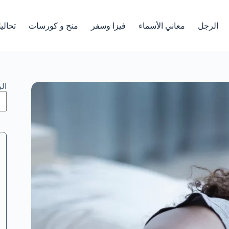
الرجل
معاني الأسماء
فيزا وسفر
منح و كورسات
تحالي
ال