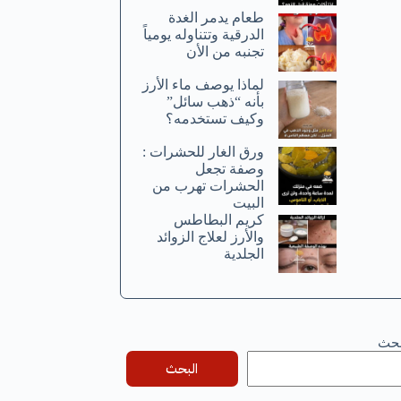
طعام يدمر الغدة
الدرقية وتتناوله يومياً
تجنبه من الأن
لماذا يوصف ماء الأرز
بأنه “ذهب سائل”
وكيف تستخدمه؟
ورق الغار للحشرات :
وصفة تجعل
الحشرات تهرب من
البيت
كريم البطاطس
والأرز لعلاج الزوائد
الجلدية
بحث
البحث