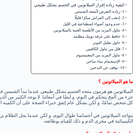
كيفية زيادة إفراز الميلاتونين في الجسم بشكل طبيعي
1- زيادة التعرض لأشعة الشمس
2- إذهب إلى الفراش مبكرًا قليلًا
3- عدم وجود أضواء إصطناعية في الليل
4- تناول المزيد من الأطعمة الغنية بالميلاتونين
5- حافظ على غرفة نومك مظلمة
6- حاول تقليل التوتر
7- قلل من تناول الكافيين
8- تناول المزيد من المغنيسيوم
9- الإستحمام بماء ساخن
10- توقف عن التدخين
ما هو الميلاتونين ؟
الميلاتونين هو هرمون ينتجه الجسم بشكل طبيعي عندما تبدأ الشمس في ال
جزء من المخ يتحكم في النوم، و أيضًا في أمعائنا. لا يوجد الكثير من الد
كل شخص تمامًا، و لكن بشكل عام إتفق خبراء الصحة على أن الكمية ال
يتواجد الميلاتونين في أجسامنا طوال اليوم، و لكن عندما يحل الظلام يزدا
الكيميائية في مجرى الدم و ذلك للقيام بوظائفه.