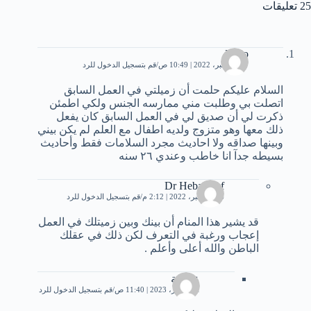
25 تعليقات
Mido
17 ديسمبر، 2022 | 10:49 ص
قم بتسجيل الدخول للرد
السلام عليكم حلمت أن زميلتي في العمل السابق
اتصلت بي وطلبت مني ممارسه الجنس ولكي اطمئن
ذكرت لي أن صديق لي في العمل السابق كان يفعل
ذلك معها وهو متزوج ولديه اطفال مع العلم لم يكن بيني
وبينها صداقه ولا احاديث مجرد السلامات فقط وأحاديث
بسيطه جدآ انا خاطب وعندي ٢٦ سنه
Dr Heba Atef
26 ديسمبر، 2022 | 2:12 م
قم بتسجيل الدخول للرد
قد يشير هذا المنام أن بينك وبين زميتلك في العمل
إعجاب ورغبة في التعرف لكن ذلك في عقلك
الباطن والله أعلى وأعلم .
عائشة
11 فبراير، 2023 | 11:40 ص
قم بتسجيل الدخول للرد