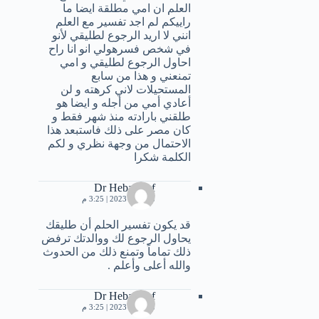
العلم ان امي مطلقة ايضا ما
راييكم لم اجد تفسير مع العلم
انني لا اريد الرجوع لطليقي لأنو
في شخص فسرهولي انو انا راح
احاول الرجوع لطليقي و امي
تمنعني و هذا من سابع
المستحيلات لاني كرهته و لن
أعادي أمي من أجله و ايضا هو
طلقني بارادته منذ شهر فقط و
كان مصر على ذلك فاستبعد هذا
الاحتمال من وجهة نظري و لكم
الكلمة شكرا
Dr Heba Atef
28 مايو، 2023 | 3:25 م
قد يكون تفسير الحلم أن طليقك
يحاول الرجوع لك ووالدتك ترفض
ذلك تماماً وتمنع ذلك من الحدوث
والله أعلى وأعلم .
Dr Heba Atef
28 مايو، 2023 | 3:25 م