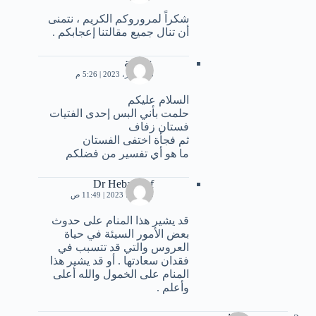
شكراً لمروروكم الكريم ، نتمنى
أن تنال جميع مقالتنا إعجابكم .
عائشة
23 فبراير، 2023 | 5:26 م
السلام عليكم
حلمت بأني البس إحدى الفتيات
فستان زفاف
ثم فجأة اختفى الفستان
ما هو أي تفسير من فضلكم
Dr Heba Atef
9 مارس، 2023 | 11:49 ص
قد يشير هذا المنام على حدوث
بعض الأمور السيئة في حياة
العروس والتي قد تتسبب في
فقدان سعادتها . أو قد يشير هذا
المنام على الخمول والله أعلى
وأعلم .