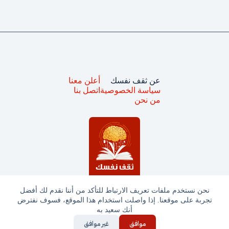
عن ثقف نفسك
أعلن معنا
سياسة الخصوصية
اتصل بنا
من نحن
نحن نستخدم ملفات تعريف الارتباط للتأكد من أننا نقدم لك أفضل
تجربة على موقعنا. إذا واصلت استخدام هذا الموقع، فسوف نفترض
جميع الحقوق محفوظة © ثقف نفسك 2025
أنك سعيد به
موافق
غير موافق