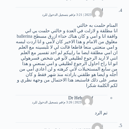
ليليا
27 مايو، 2023 | 3:21 م
قم بتسجيل الدخول للرد
المنام حلمت به خالتي
انا مطلقة و لازلت في العدة و خالتي حلمت بي اني
واقفة انا و امي و كان هناك حذاء ازرق مسطح ballerina
مغلوق من الامام و هذا الاخير كان لأمي و انا اردت لبسه
و امي منعتني منعا قاطعا قالت لي لا تلبسينه مع العلم
ان امي مطلقة ايضا ما راييكم لم اجد تفسير مع العلم
انني لا اريد الرجوع لطليقي لأنو في شخص فسرهولي
انو انا راح احاول الرجوع لطليقي و امي تمنعني و هذا
من سابع المستحيلات لاني كرهته و لن أعادي أمي من
أجله و ايضا هو طلقني بارادته منذ شهر فقط و كان
مصر على ذلك فاستبعد هذا الاحتمال من وجهة نظري و
لكم الكلمة شكرا
Dr Heba Atef
28 مايو، 2023 | 3:26 م
قم بتسجيل الدخول للرد
تم الرد
نور