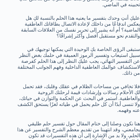
تحبينه في الماضي.
عليكِ أنتِ وحدك بتفسير ما يعنيه هذا الحلم بالنسبة لكِ هل
يعكس اندفاعًا من داخلك لإعادة الاتصال بطاقاتك العاطفية
الماضية؟ أم أنه يشير إلى تحرير نفسك من العلاقات السابقة
والتقدم نحو مستقبل أفضل وأكثر إشراقًا؟
ستبقى الرؤى الخاصة بكِ الوحيدة التي يمكنها توجيهك في
سبيل استيعاب وتفسير الرموز العميقة في حلمك بغض النظر
عن التفسير النهائي، يجب عليكِ النظر إلى هذا الحلم كفرصة
لاستكشاف عوالمك العاطفية الداخلية وفهم الجوانب المختلفة
من ذاتك.
فلا تخافي من مساحات الظلام في عقلك وقلبك، فقد تحمل
لكِ الأحلام رسالات وإرشادات قيمة لرحلتك الروحية
والعاطفية. استمر في البحث عن الحكمة والتوازن في حياتك،
ولا تنسى أبدًا أن كل حلم يحمل في طياته لغزًا يستحق الكشف
عنه وفهمه.
هنا نكون وصلنا إلى ختام المقال حول تفسير حلم طليقي
يجامعني، وقد انتهينا من تقديم معظم الشرح والتفسير عن هذا
الحلم، ولا بد من الإشارة إلى أن هذه التفسيرات قد تكون