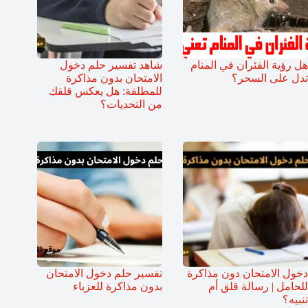
هل رؤية الفئران في المنام
شاهد تفسير حلم دخول
تدل على السحر؟
الامتحان بدون مذاكرة
للمطلقة: هل يعكس قلقك
من التحديات؟
دخول الامتحان دون مذاكرة
تفسير حلم دخول الامتحان
للحامل | رسالة قلق أم
بدون مذاكرة للعزباء
تنبيه؟