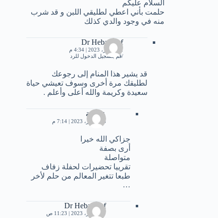
السلام عليكم
حلمت بأني اعطي لطليقي اللبن و قد شرب
منه في وجود والدي كذلك
Dr Heba Atef
12 فبراير، 2023 | 4:34 م
قم بتسجيل الدخول للرد
قد يشير هذا المنام إلى رجوعك
لطليقك مرة أخرى وسوف تعيشي حياة
سعيدة وكريمة والله أعلى وأعلم .
عائشة
16 فبراير، 2023 | 7:14 م
جزاكي الله خيرا
أرى بصفة
متواصلة
تقرييا تحضيرات لحفلة زفاف
طبعا تتغير المعالم من حلم لأخر
…
Dr Heba Atef
17 فبراير، 2023 | 11:23 ص