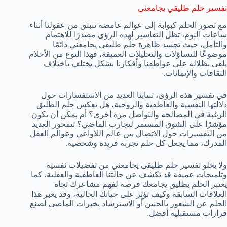
تفسير حلم طليقي يجامعني
مع تصور الحلم كبوابة إلى عوالم غامضة تنبثق من عقولنا أثناء
ساعات النوم، تظل التفاسير لهذه الرؤى مصدرًا للاهتمام
والتأمل، حيث تجسد ظاهرة حلم طليقي يجامعني دائمًا
موضوعًا للتساؤلات والتحليلات العميقة، فهذا النوع من الأحلام
يلقي بظلاله على عواطفنا وأفكارنا بشكل يختلف باختلاف
الثقافات والإيمانات.
في تفسير هذه الرؤى، تنتابنا العديد من الاستفسارات حول
دلالتها النفسية والعاطفية والروحية، هل يعكس حلم الطليق
الرغبة في المصالحة والتواصل مرة أخرى؟ أم يمكن أن يكون
مؤشرًا على الشوق المستمر لتجارب الماضي؟ تتمحور العديد
من التفسيرات حول الاتصال بين عالم اللاواعي وعوالم العقل
المدرك، مما يجعل كل حلم تجربة فريدة وشخصية.
ولا يخلو تفسير حلم طليقي يجامعني من تفضيلات نفسية
وتلميحات عميقة قد تكشف عن حالتنا العاطفية والعقلية، كما
يعتبر الحلم بطليق يجامعك فرصة لفهم مشاعرك تجاه
العلاقات السابقة وكيف تؤثر على حياتك الحالية، وقد يعبر هذا
الحلم عن الشعور بالحنين أو الاسترشاد بخبرات الماضي لصنع
قرارات مستقبلية أفضل.