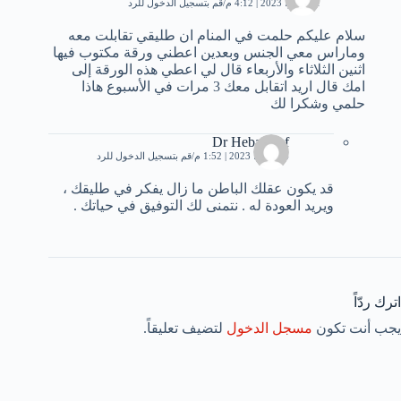
11 يوليو، 2023 | 4:12 م
قم بتسجيل الدخول للرد
سلام عليكم حلمت في المنام ان طليقي تقابلت معه
وماراس معي الجنس وبعدين اعطني ورقة مكتوب فيها
اثنين الثلاثاء والأربعاء قال لي اعطي هذه الورقة إلى
امك قال اريد اتقابل معك 3 مرات في الأسبوع هاذا
حلمي وشكرا لك
Dr Heba Atef
14 يوليو، 2023 | 1:52 م
قم بتسجيل الدخول للرد
قد يكون عقلك الباطن ما زال يفكر في طليقك ،
ويريد العودة له . نتمنى لك التوفيق في حياتك .
اترك ردّاً
يجب أنت تكون
مسجل الدخول
لتضيف تعليقاً.