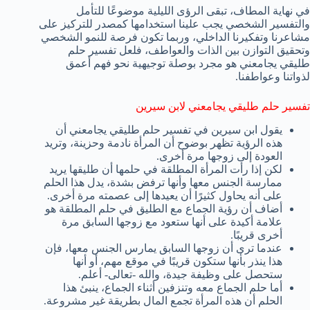
في نهاية المطاف، تبقى الرؤى الليلية موضوعًا للتأمل
والتفسير الشخصي يجب علينا استخدامها كمصدر للتركيز على
مشاعرنا وتفكيرنا الداخلي، وربما تكون فرصة للنمو الشخصي
وتحقيق التوازن بين الذات والعواطف، فلعل تفسير حلم
طليقي يجامعني هو مجرد بوصلة توجيهية نحو فهم أعمق
لذواتنا وعواطفنا.
تفسير حلم طليقي يجامعني لابن سيرين
يقول ابن سيرين في تفسير حلم طليقي يجامعني أن
هذه الرؤية تظهر بوضوح أن المرأة نادمة وحزينة، وتريد
العودة إلى زوجها مرة أخرى.
لكن إذا رأت المرأة المطلقة في حلمها أن طليقها يريد
ممارسة الجنس معها وأنها ترفض بشدة، يدل هذا الحلم
على أنه يحاول كثيرًا أن يعيدها إلى عصمته مرة أخرى.
أضاف أن رؤية الجماع مع الطليق في حلم المطلقة هو
علامة أكيدة على أنها ستعود مع زوجها السابق مرة
أخرى قريبًا.
عندما ترى أن زوجها السابق يمارس الجنس معها، فإن
هذا ينذر بأنها ستكون قريبًا في موقع مهم، أو أنها
ستحصل على وظيفة جيدة، والله -تعالى- أعلم.
أما حلم الجماع معه وتنزفين أثناء الجماع، ينبئ هذا
الحلم أن هذه المرأة تجمع المال بطريقة غير مشروعة.