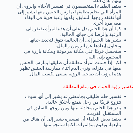
بينهم بإذن الله.
يعتقد العلماء المتخصصون في تفسير الأحلام والرؤى أن
المرأة التي تحلم بطليقها يمارس الجنس معها يشير إلى
أنها تفتقد زوجها السابق، ولديها رغبة قوية في البقاء
معه مرة أخرى.
كما أن هذا الحلم يدل على أن هذه المرأة تفتقر إلى
الرغبة والرضا في حياتها الحالية.
يشير هذا الحلم إلى أن الحالمة تتوق لتجديد حياتها
وتحاول إبعادها عن الروتين والملل.
ستحصل قريبًا على مكانة مرموقة ومكانة بارزة في
المجتمع بإذن الله.
لكن إذا حلمت امرأة مطلقة أن طليقها يمارس الجنس
معها في منزله، وترى الدم أثناء ممارسة الجنس تظهر
هذه الرؤية أن صاحبة الرؤية تسعى لكسب المال.
تفسير رؤية الجماع في منام المطلقة
تفسير حلم طليقي يجامعني قد يشير إلى أنها سوف
تتزوج قريبًا من رجل يتمتع بأخلاق عالية.
ينذر هذا الحلم بمحادثة بينها وبين زوجها السابق في
المستقبل القريب.
يعتقد بعض العلماء أن تفسيره يشير إلى أن هناك من
يتابعها، ويقوم بمؤامرات لكنها ستنجو منها.