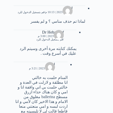
ليليا
22 مايو، 2023 | 10:13 م
قم بتسجيل الدخول للرد
لماذا تم حذف منامي ؟ و لم يفسر
Dr Heba Atef
26 مايو، 2023 | 3:00 م
قم بتسجيل الدخول للرد
يمكتك كتابته مرة أخرى وسيتم الرد
عليك في أسرع وقت .
ليليا
27 مايو، 2023 | 3:21 م
المنام حلمت به خالتي
انا مطلقة و لازلت في العدة و
خالتي حلمت بي اني واقفة انا و
امي و كان هناك حذاء ازرق
مسطح ballerina مغلوق من
الامام و هذا الاخير كان لأمي و انا
اردت لبسه و امي منعتني منعا
قاطعا قالت لي لا تلبسينه مع