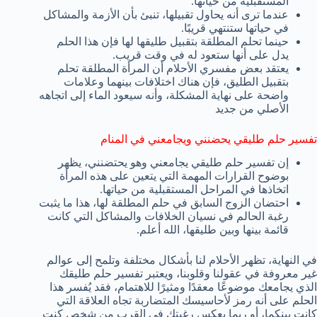
المستقبلية من حياتها.
عندما ترى أنه يحاول تقبيلها، تنبئ بأن الأزمة والمشاكل
في حياتها ستنتهي قريبًا.
حينما تحلم المطلقة بتقبيل طليقها لها فإن هذا الحلم
يدل على أنها ستعود له في وقت قريب.
يعتقد بعض مفسري الأحلام أن المرأة المطلقة تحلم
بتقبيل الطليق، فإن هناك اختلافات بينهما وعلامات
واضحة على نهاية المشكلة، وأنه سيعود الماء إلى اتجاهه
الأصلي من جديد
تفسير حلم طليقي يحضنني ويجامعني في المنام
إن تفسير حلم طليقي يجامعني وهو يحتضنني، يظهر
بوضوح القرارات المهمة التي يتعين على هذه المرأة
اتخاذها في المراحل المستقبلية من حياتها.
احتضان الزوج السابق في حلم المطلقة لها، هذا ما يثبت
رغبة الحالم في نسيان الخلافات والمشاكل التي كانت
قائمة بينها وبين طليقها، الله أعلم.
في النهاية، تظهر الأحلام لنا بأشكال مختلفة وتلمح إلى عوالم
غير معروفة في عقولنا وقلوبنا، ويعتبر تفسير حلم طليقك
الذي يجامعك موضوعًا معقدًا ومثيرًا للاهتمام، فقد يُفسر هذا
الحلم على أنه رمز لأحاسيسك المتضاربة تجاه العلاقة التي
كانت بينكما، أو ربما يعكس رغبتك في القرب من شخص كنتِ