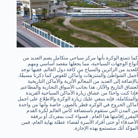
كما تتمتع الوكرة بأنها مركز سياحي متكامل يضم العديد من
أنواع الوجهات السياحية، مما يجعلها مقصد أساسي ومهم
للعديد من الزائرين والسياح من كافة دول العالم. ففيها توجد
أجمل الشواطئ والمتنزهات وأماكن للغوص كما ذكرنا مسبقًا،
بالإضافة إلى العديد من المعالم الأثرية والأماكن التاريخية
لعشاق التاريخ والآثار، هذا بجانب الأسواق التجارية والمطاعم.
فإذا كنت واحدًا من عشاق زيارة الأماكن السياحية الفريدة
والمتكاملة، فإنه ينبغي عليك زيارة الوكرة والاطلاع على اجمل
اماكن الخروج في الوكره قطر بالصور، خاصة وأنها من واحدة
من المدن التي ستقوم باستضافة كأس العالم لكرة القدم
المقرر إقامتها هذا العام . فسواء كنت بمفردك أو برفقة
الأصدقاء أو حتى أفراد الأسرة لقضاء عطلة نهاية العام، فمن
المؤكد أنك ستستمع بهذه الإجازة.