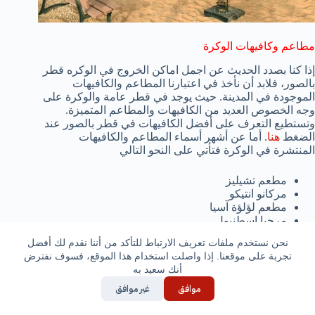
مطاعم وكافيهات الوكرة
إذا كنا بصدد الحديث عن اجمل اماكن الخروج في الوكره قطر
بالصور، فلابد أن نأخذ في اعتبارنا المطاعم والكافيهات
الموجودة في المدينة. حيث يوجد في قطر عامة والوكرة على
وجه الخصوص العديد من الكافيهات والمطاعم المتميزة.
وتستطيع التعرف على أفضل الكافيهات في قطر بالصور عند
الضغط
هنا
. أما عن أشهر أسماء المطاعم والكافيهات
المنتشرة في الوكرة فتأتي على النحو التالي
مطعم تشيليز
مركانو انتيكو
مطعم لؤلؤة آسيا
مرحبا اسطنبول
مطعم كاستن لأشهى المأكولات البحرية
نحن نستخدم ملفات تعريف الارتباط للتأكد من أننا نقدم لك أفضل
كافيه ابل بيز
تجربة على موقعنا. إذا واصلت استخدام هذا الموقع، فسوف نفترض
مطعم سي السيد
أنك سعيد به
مقهى البرنده
مطعم اخوات الأفغان
موافق
غير موافق
شاورما العقيد
القرية الشامية