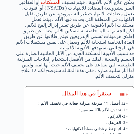
يمكن علاج الألم بالأدوية ، فيتم تصنيف
المسكنات
أو العقاقير
الغير ستيرويدية المضادة للالتهابات ( NSAIDs ) أو أفيونات .
تعمل مضادات الالتهابات غير الستيرويدية عن طريق تقليل
الالتهاب في المنطقة التي يحدث فيها الألم . بينما تعمل
مسكنات الألم الأفيونية عن طريق تغيير إدراك المخ للألم .
لكن الجسم له آلية خاصة به لتسكين الألم أيضاً . عن طريق
إطلاق هرمونات تسمى الإندروفين فيتم إطلاقها عن طريق
الغدة النخامية استجابة للألم ويعمل على نفس مستقبلات الألم
في المخ التي تستهدفها الأدوية الأفيونية .
قد تسبب الأدوية المسكنة العديد من الآثار الجانبية الضارة على
الجسم والصحة . لذلك من الأفضل استخدام العلاجات المنزلية
الطبيعية التي تساعد على تخفيف الألم حيث أنها آمنة وليس
لها آثار سلبية ضارة . ففي هذة المقالة سنوضح لكم 12 علاج
منزلي لتخفيف الألم.
ستقرأ في هذا المقال
12 أفضل ١٢ طريقة منزلية فعالة في تخفيف الألم :
1- تخفيف الألم بالكابسيسين :
2- الكركم :
3- القرنفل :
4- اتباع نظام غذائي مضاداً للالتهابات :