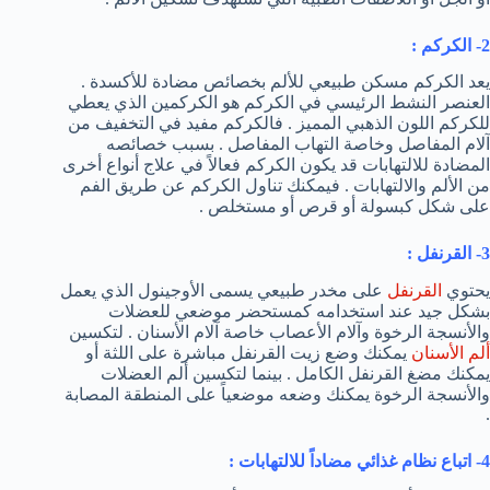
2- الكركم :
يعد الكركم مسكن طبيعي للألم بخصائص مضادة للأكسدة .
العنصر النشط الرئيسي في الكركم هو الكركمين الذي يعطي
للكركم اللون الذهبي المميز . فالكركم مفيد في التخفيف من
آلام المفاصل وخاصة التهاب المفاصل . بسبب خصائصه
المضادة للالتهابات قد يكون الكركم فعالاً في علاج أنواع أخرى
من الألم والالتهابات . فيمكنك تناول الكركم عن طريق الفم
على شكل كبسولة أو قرص أو مستخلص .
3- القرنفل :
يحتوي
القرنفل
على مخدر طبيعي يسمى الأوجينول الذي يعمل
بشكل جيد عند استخدامه كمستحضر موضعي للعضلات
والأنسجة الرخوة وآلام الأعصاب خاصة آلام الأسنان . لتكسين
ألم الأسنان
يمكنك وضع زيت القرنفل مباشرة على اللثة أو
يمكنك مضغ القرنفل الكامل . بينما لتكسين ألم العضلات
والأنسجة الرخوة يمكنك وضعه موضعياً على المنطقة المصابة
.
4- اتباع نظام غذائي مضاداً للالتهابات :