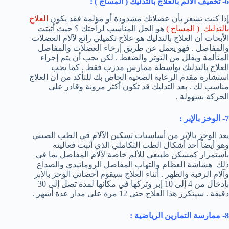
6- تخفيف الألم بالعلاج بالتدليك ( المساج ) :
إذا كنت تشعر بأن عضلاتك مشدودة أو مؤلمة فقد يكون
العلاج
بالتدليك ( المساج )
هو الحل المناسب لراحتك ؟ حيث أثبتت
الأبحاث أن العلاج بالتدليك هو علاج تكميلي رائع لآلام العضلات
والمفاصل . فهو يعمل عن طريق إرخاء العضلات والمفاصل
المتألمة ويقلل من التوتر والضغط . لكن يجب أن يتم إجراء
العلاج بالتدليك بواسطة ممارس مدرب فقط . كما يجب
استشارة مقدم الرعاية الصحية الخاص بك للتأكد من أن العلاج
مناسب لك . بعد التدليك قد تكون أكثر مرونة وقادر على
الحركة بسهولة .
7- الوخز بالإبر :
يعد الوخز بالإبر من أساسيات تسكين الآلام في الطب الصيني
وهو أيضاً أحد أشكال الطب التكاملي الذي أثبت فعاليته
باستمرار كمسكن طبيعي للألم خاصة لآلام المفاصل بما في
ذلك هشاشة العظام والتهاب المفاصل الروماتيدي والصداع
وآلام الرقبة والظهر . أثناء العلاج سيقوم أخصائي الوخز بالإبر
بإدخال من 4 إلى 10 إبر وتركها في مكانها لمدة تصل إلى 30
دقيقة . سيتكرر هذا العلاج حتى 12 مرة على مدار عدة أشهر .
8- ممارسة التمارين الرياضية :