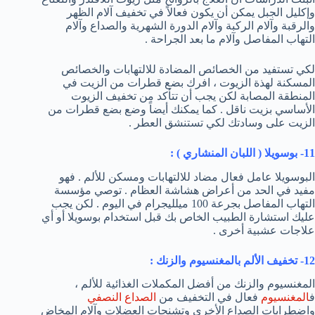
وإكليل الجبل يمكن أن يكون فعالاً في تخفيف آلام الظهر
والرقبة وآلام الركبة وآلام الدورة الشهرية والصداع وآلام
التهاب المفاصل وآلام ما بعد الجراحة .
لكي تستفيد من الخصائص المضادة للالتهابات والخصائص
المسكنة لهذة الزيوت ، افرك بضع قطرات من الزيت في
المنطقة المصابة لكن يجب أن تتأكد من تخفيف الزيوت
الأساسي بزيت ناقل . كما يمكنك أيضاً وضع بضع قطرات من
الزيت على وسادتك لكي تستنشق العطر .
11- بوسويلا ( اللبان المنشاري ) :
البوسويلا عامل فعال مضاد للالتهابات ومسكن للألم . فهو
مفيد في الحد من أعراض هشاشة العظام . توصي مؤسسة
التهاب المفاصل بجرعة 100 ميلليجرام في اليوم . لكن يجب
عليك استشارة الطبيب الخاص بك قبل استخدام بوسويلا أو أي
علاجات عشبية أخرى .
12- تخفيف الألم بالمغنسيوم والزنك :
المغنسيوم والزنك من أفضل المكملات الغذائية للألم ،
ف
المغنسيوم
فعال في التخفيف من
الصداع النصفي
واضطرابات الصداع الأخرى وتشنجات العضلات وآلام المخاض