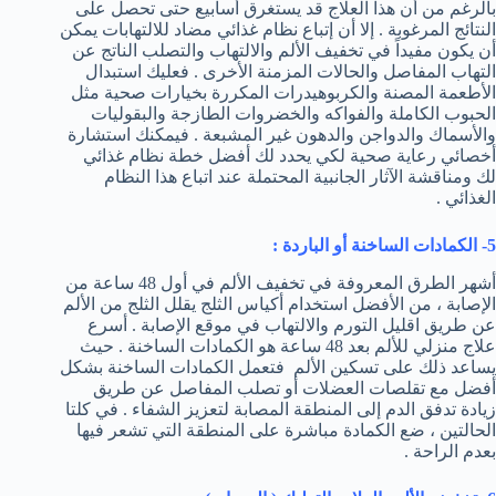
بالرغم من أن هذا العلاج قد يستغرق أسابيع حتى تحصل على
النتائج المرغوبة . إلا أن إتباع نظام غذائي مضاد للالتهابات يمكن
أن يكون مفيداً في تخفيف الألم والالتهاب والتصلب الناتج عن
التهاب المفاصل والحالات المزمنة الأخرى . فعليك استبدال
الأطعمة المصنة والكربوهيدرات المكررة بخيارات صحية مثل
الحبوب الكاملة والفواكه والخضروات الطازجة والبقوليات
والأسماك والدواجن والدهون غير المشبعة . فيمكنك استشارة
أخصائي رعاية صحية لكي يحدد لك أفضل خطة نظام غذائي
لك ومناقشة الآثار الجانبية المحتملة عند اتباع هذا النظام
الغذائي .
5- الكمادات الساخنة أو الباردة :
أشهر الطرق المعروفة في تخفيف الألم في أول 48 ساعة من
الإصابة ، من الأفضل استخدام أكياس الثلج يقلل الثلج من الألم
عن طريق اقليل التورم والالتهاب في موقع الإصابة . أسرع
علاج منزلي للألم بعد 48 ساعة هو الكمادات الساخنة . حيث
يساعد ذلك على تسكين الألم فتعمل الكمادات الساخنة بشكل
أفضل مع تقلصات العضلات أو تصلب المفاصل عن طريق
زيادة تدفق الدم إلى المنطقة المصابة لتعزيز الشفاء . في كلتا
الحالتين ، ضع الكمادة مباشرة على المنطقة التي تشعر فيها
بعدم الراحة .