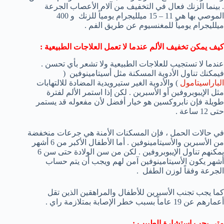
. بينما الزنك فعال في التخفيف من آلام الأعصاب الجرعة
الموصي بها هي 11 – 15 ميلليجرام يومياً للزنك و 400
ميلليجرام يومياً للمغنسيوم عن طريق الفم .
كيف يمكن تخفيف الألم عندما لا تعمل العلاجات الطبيعية :
عندما لا تستجيب للعلاجات الطبيعية ولا تشعر بأي تحسن .
فيمكنك تناول الأدوية المسكنة مثل أسيتامينوفين (
الباراسيتامول
) والأدوية الغير ستيرويدية المضادة للالتهابات
مثل الإيبوبروفين أو الأسبرين . لكن إذا استمر الألم لفترة
طويلة فإن نابروكسين هو خيار أفضل لأن مفعوله قد يستمر
حتى 12 ساعة .
في حالات الحمل ، فإن المسكنات الأمنة هي جرعات منخفضة
من الأسبرين والأسيتامينوفين . أما الأطفال الأكبر من 6 أشهر
يمكنهم تناول الإيبوبروفين . لكن من سن الولادة حتى سن 6
أشهر يكون الأسيتامينوفين آمن لهم ويجب أن يتم حساب
الجرعة وفقاً لوزن الطفل .
كما يجب تجنب الأسبرين للأطفال والمراهقين الذين تقل
أعمارهم عن 19 عاماً بسبب خطر الإصابة بمتلازمة راي .
متى يجب استشارة الطبيب :