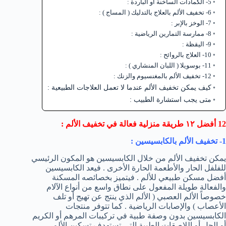
5- الكمادات الساخنة أو الباردة :
6- تخفيف الألم بالعلاج بالتدليك ( المساج ) :
7- الوخز بالإبر :
8- ممارسة التمارين الرياضية :
9- اليقظة :
10- العلاج بالروائح :
11- بوسويلا ( اللبان المنشاري ) :
12- تخفيف الألم بالمغنسيوم والزنك :
كيف يمكن تخفيف الألم عندما لا تعمل العلاجات الطبيعية :
متى يجب استشارة الطبيب :
12 أفضل ١٢ طريقة منزلية فعالة في تخفيف الألم :
1- تخفيف الألم بالكابسيسين :
يمكن تخفيف الألم من خلال الكابسيسين هو المكون الرئيسي
للفلفل الحار والأطعمة الحارة الأخرى . فيعد الكابسيسين
أفضل مسكن طبيعي للألم . فيتميز بخصائصه المسكنة
والفعالة طويلة المفعول على نطاق واسع من أنواع الآلام
خصوصاً الألم العصبي ( الألم الذي ينتج عن تهيج أو تلف
الأعصاب ) والإصابات الرياضية . كما تتوفر منتجات
الكابسيسين بدون وصفة طبية في تركيبات المرهم أو الكريم
أو الجل أو اللاصقات الطبية التي تستهدف تسكين الألم .