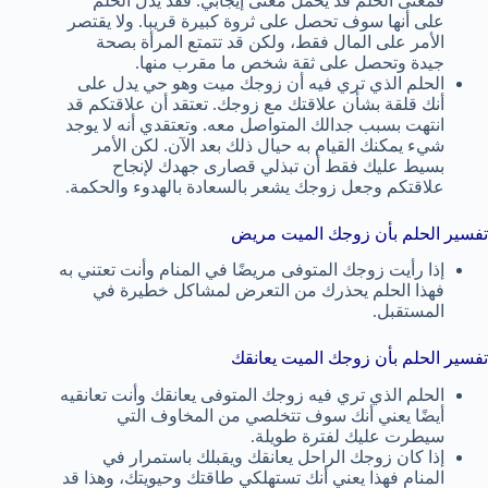
فمعنى الحلم قد يحمل معنى إيجابي. فقد يدل الحلم
على أنها سوف تحصل على ثروة كبيرة قريبا. ولا يقتصر
الأمر على المال فقط، ولكن قد تتمتع المرأة بصحة
جيدة وتحصل على ثقة شخص ما مقرب منها.
الحلم الذي تري فيه أن زوجك ميت وهو حي يدل على
أنك قلقة بشأن علاقتك مع زوجك. تعتقد أن علاقتكم قد
انتهت بسبب جدالك المتواصل معه. وتعتقدي أنه لا يوجد
شيء يمكنك القيام به حيال ذلك بعد الآن. لكن الأمر
بسيط عليك فقط أن تبذلي قصارى جهدك لإنجاح
علاقتكم وجعل زوجك يشعر بالسعادة بالهدوء والحكمة.
تفسير الحلم بأن زوجك الميت مريض
إذا رأيت زوجك المتوفى مريضًا في المنام وأنت تعتني به
فهذا الحلم يحذرك من التعرض لمشاكل خطيرة في
المستقبل.
تفسير الحلم بأن زوجك الميت يعانقك
الحلم الذي تري فيه زوجك المتوفى يعانقك وأنت تعانقيه
أيضًا يعني أنك سوف تتخلصي من المخاوف التي
سيطرت عليك لفترة طويلة.
إذا كان زوجك الراحل يعانقك ويقبلك باستمرار في
المنام فهذا يعني أنك تستهلكي طاقتك وحيويتك، وهذا قد