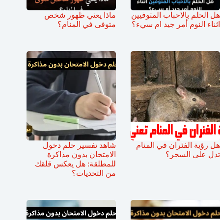
هل الحلم بالاحباب المتوفيين
ماذا يعني ظهور شخص
اثناء النوم أمر جيد ام سيء؟
متوفى في المنام؟
هل رؤية الفئران في المنام
شاهد تفسير حلم دخول
تدل على السحر؟
الامتحان بدون مذاكرة
للمطلقة: هل يعكس قلقك
من التحديات؟