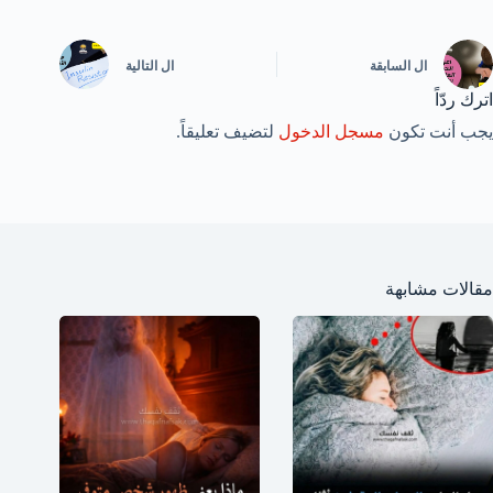
ال
السابقة
ال
التالية
اترك ردّاً
يجب أنت تكون
مسجل الدخول
لتضيف تعليقاً.
مقالات مشابهة