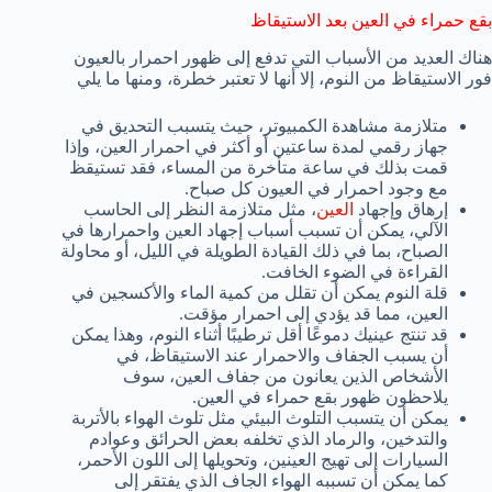
بقع حمراء في العين بعد الاستيقاظ
هناك العديد من الأسباب التي تدفع إلى ظهور احمرار بالعيون
فور الاستيقاظ من النوم، إلا أنها لا تعتبر خطرة، ومنها ما يلي
متلازمة مشاهدة الكمبيوتر، حيث يتسبب التحديق في
جهاز رقمي لمدة ساعتين أو أكثر في احمرار العين، وإذا
قمت بذلك في ساعة متأخرة من المساء، فقد تستيقظ
مع وجود احمرار في العيون كل صباح.
إرهاق وإجهاد
العين
، مثل متلازمة النظر إلى الحاسب
الآلي، يمكن أن تسبب أسباب إجهاد العين واحمرارها في
الصباح، بما في ذلك القيادة الطويلة في الليل، أو محاولة
القراءة في الضوء الخافت.
قلة النوم يمكن أن تقلل من كمية الماء والأكسجين في
العين، مما قد يؤدي إلى احمرار مؤقت.
قد تنتج عينيك دموعًا أقل ترطيبًا أثناء النوم، وهذا يمكن
أن يسبب الجفاف والاحمرار عند الاستيقاظ، في
الأشخاص الذين يعانون من جفاف العين، سوف
يلاحظون ظهور بقع حمراء في العين.
يمكن أن يتسبب التلوث البيئي مثل تلوث الهواء بالأتربة
والتدخين، والرماد الذي تخلفه بعض الحرائق وعوادم
السيارات إلى تهيج العينين، وتحويلها إلى اللون الأحمر،
كما يمكن أن تسببه الهواء الجاف الذي يفتقر إلى