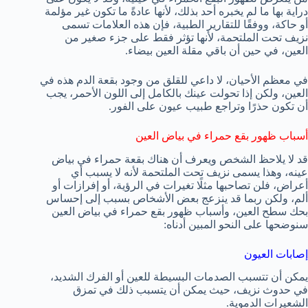
دراية بها ما لم يخبره أحد بذلك، لأنها عادةً ما تكون غير مؤلمة
أو حاكة، ووفقًا للتقارير الطبية، فإن هذه العلامات تسمى
نزيف تحت الملتحمة، لأنها تؤثر فقط على جزء صغير من
العين، في حين أن باقي مقلة العين بيضاء.
في معظم الأحيان، لا داعي للقلق من وجود بقعة الدم هذه في
العين، ولكن إذا تحولت عينك بالكامل إلى اللون الأحمر، يجب
أن تكون حذرًا وتراجع طبيب عيون على الفور.
أسباب ظهور بقع حمراء في بياض العين
قد لا يلاحظ الشخص ويعرف أن هناك بقعة حمراء في بياض
عينه، وهذا يسمى نزيف تحت الملتحمة لأنه لا يسبب أي
أعراض، فلن تصاحبها مثلًا تغيرات في الرؤية، أو إفرازات أو
ألم، ولكن ربما قد ينزعج بعض الأشخاص بسبب إلى إحساس
بحك سطح العين، وأسباب ظهور بقع حمراء في بياض العين
سنوضحها على النحو المبين أدناه:
إصابات العيون
يمكن أن تتسبب الصدمات البسيطة للعين أو الفرك الشديد،
في حدوث نزيف، حيث يمكن أن يتسبب ذلك في تمزق
الشعيرات الدموية.