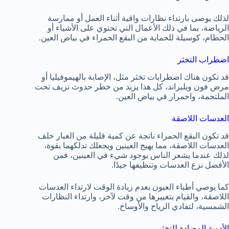
لذلك يوصى بارتداء نظارات واقية أثناء العمل أو ممارسة
الرياضة، بما في ذلك الأعمال التي تحتوي على الأشياء أو
الحطام، كوسيلة للحماية من البقع الحمراء في بياض العين.
اضطراب التخثر
قد تكون هناك اضطرابات تخثر مثل، الإصابة بالهيموفيليا أو
مرض فون ويلبراند، كل هذا يزيد من خطر حدوث نزيف تحت
الملتحمة، واحمرار في بياض العين.
العدسات اللاصقة
قد تكون البقع الحمراء ناتجة عن كمية قليلة من الغبار خلف
العدسات اللاصقة، مما يهيج العينين ويجعلك تدلكهما بقوة،
لذلك عندما يشعر الناس بوجود شيء في العينين، فمن
الأفضل نزع العدسات وتنظيفها جيدًا.
كما يوصي أطباء العيون بعدم زيادة الوقت لارتداء العدسات
اللاصقة، والقيام بتغييرها من وقت لآخر، وارتداء النظارات
الشمسية، لتفادي الرياح والأوساخ.
الأدوية المضادة للتخثر