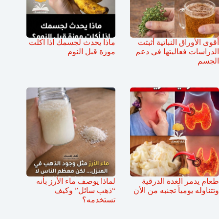
أقوى الأوراق النباتية أثبتت
ماذا يحدث لجسمك اذا اكلت
الدراسات فعاليتها في دعم
موزة قبل النوم
الجسم
طعام يدمر الغدة الدرقية
لماذا يوصف ماء الأرز بأنه
وتتناوله يومياً تجنبه من الأن
“ذهب سائل” وكيف
تستخدمه؟