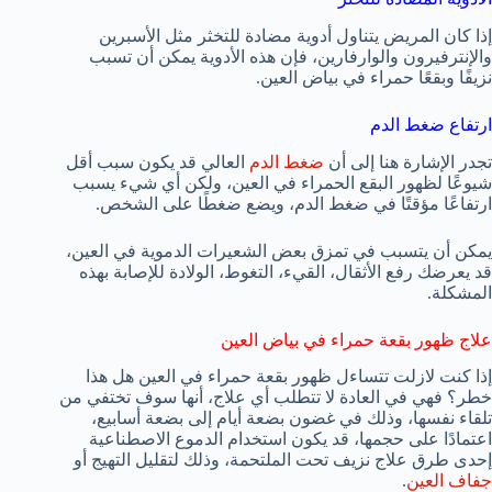
إذا كان المريض يتناول أدوية مضادة للتخثر مثل الأسبرين
والإنترفيرون والوارفارين، فإن هذه الأدوية يمكن أن تسبب
نزيفًا وبقعًا حمراء في بياض العين.
ارتفاع ضغط الدم
تجدر الإشارة هنا إلى أن
ضغط الدم
العالي قد يكون سبب أقل
شيوعًا لظهور البقع الحمراء في العين، ولكن أي شيء يسبب
ارتفاعًا مؤقتًا في ضغط الدم، ويضع ضغطًا على الشخص.
يمكن أن يتسبب في تمزق بعض الشعيرات الدموية في العين،
قد يعرضك رفع الأثقال، القيء، التغوط، الولادة للإصابة بهذه
المشكلة.
علاج ظهور بقعة حمراء في بياض العين
إذا كنت لازلت تتساءل ظهور بقعة حمراء في العين هل هذا
خطر؟ فهي في العادة لا تتطلب أي علاج، أنها سوف تختفي من
تلقاء نفسها، وذلك في غضون بضعة أيام إلى بضعة أسابيع،
اعتمادًا على حجمها، قد يكون استخدام الدموع الاصطناعية
إحدى طرق علاج نزيف تحت الملتحمة، وذلك لتقليل التهيج أو
جفاف العين
.