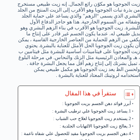
زيت الجوجوبا هو مكوّن رائع الجمال. إنه زيت طبيعي مستخرج
من بذرة نبات الجوجوبا وهو الأقرب إلى الزيت المنتج من الجلد
البشري الذي يسمى “الزهم” والذي يساعد على حماية الجلد
وشفائه من السموم الخارجية. هذا هو حاجز الدفاع الأول
للبشرة. زيت الجوجوبا هو الأقرب في بناء الزهم البشري وهو
بديل طبيعي له. عندما يكون الجسم غير قادر على إنتاج ما
يكفي من الزهم للحماية من العناصر الخارجية القاسية ، يمكن
أن يكون زيت الجوجوبا الحل الأمثل للعناية بالبشرة. يحتوي
زيت الجوجوبا على فيتامينات أساسية للبشرة مثل فيتامين ب
، هـ والمعادن الرئيسية مثل الزنك والنحاس. في مرحلة البلوغ
، تميل بشرتك إلى إنتاج زهم أقل مما يجعل البشرة جافة .
ولحسن الظ يعد زيت الجوجوبا هو مكمل طبيعي يمكن
استخدامه لروتينك المعتاد للعناية بالبشرة .
ستقرأ في هذا المقال
أبرز فوائد دهن الجسم بزيت الجوجوبا :
1.يساعد زيت الجوجوبا علي ترطيب البشرة :
2.يستخدم زيت الجوجوبا لعلاج حب الشباب :
3.يعالج زيت الجوجوبا الالتهابات الجلدية :
4.دهن الجسم بزيت الجوجوبا مفيد للحصول علي شفاه ناعمة :