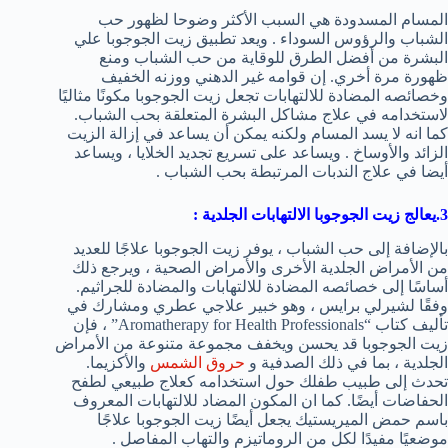
المسام المسدودة هي السبب الأكثر وضوحا لظهور حب
الشباب والرؤوس السوداء . ويعد تطبيق زيت الجوجوبا علي
البشرة من أفضل الطرق للوقاية من حب الشباب ومنع
ظهورة مرة أخري. إن قوامه غير الدهني ووزنه الخفيف
وخصائصه المضادة للالتهابات تجعل زيت الجوجوبا مكونًا مثاليًا
لاستخدامه في علاج مشاكل البشرة المتعلقة بحب الشباب.
كما انه لا يسد المسام ولكنه يمكن أن يساعد في إزالة الزيت
الزائد والأوساخ . ويساعد على تسريع تجديد الخلايا ، ويساعد
أيضا في علاج الندبات المرتبطة بحب الشباب .
3.يعالج زيت الجوجوبا الالتهابات الجلدية
:
بالإضافة إلى حب الشباب ، يوفر زيت الجوجوبا علاجًا للعديد
من الأمراض الجلدية الأخرى والأمراض الصحية ، ويرجع ذلك
أساسًا إلى خصائصه المضادة للالتهابات والمضادة للجراثيم.
وفقًا لشيرلي برايس ، وهو خبير علاجي عطري ومشارك في
تأليف كتاب “Aromatherapy for Health Professionals” ، فإن
زيت الجوجوبا قد يحسن ويخفف مجموعة متنوعة من الأمراض
الجلدية ، بما في ذلك الصدفية و
حروق الشمس
والأكزيما.
تحدث إلى طبيب طفلك حول استخدامه كعلاج طبيعي لطفح
الحفاضات أيضًا. كما ان المكون المضاد للالتهابات المعروف
باسم حمض الميريستيك يجعل أيضًا زيت الجوجوبا علاجًا
موضعيًا مفيدًا لكل من الروماتيزم والتهاب المفاصل .