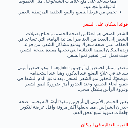
مما يساعد على منع علامات الشيخوخة، مثل الخطوط
الدقيقة والتجاعيد.
تحمي من فرط التصبغ والبقع الجلدية المرتبطة بالعمر.
فوائد البيكان على الشعر
الشعر الصحي هو انعكاس لصحة الجسم، وتحتاج بصيلات
الشعر إلى العديد من العناصر الغذائية الهامة، التي تساعد في
الحفاظ على صحة شعرك وتمنع مشاكل الشعر، من فوائد
زبدة البيكان القيمة الغذائية التي تجعلها مفيدة لصحة الشعر،
حيث تعمل على تحفيز نمو الشعر.
مصدر ممتاز لحمض إل-أرجينين L-arginine، وهو حمض أميني
يساعد في علاج الصلع عند الذكور، وهذا عند استخدامه
موضعيًا، لتحفيز نمو الشعر الصحي، يعد تدفق الدم النشط في
جميع أنحاء الجسم، وعند الجذور أمرًا ضروريًا لنمو الشعر
وفروة الرأس بشكل صحي.
يعتبر الحمض الأميني إل-أرجينين مفيدًا أيضًا لأنه يحسن صحة
جدران الشرايين، مما يجعلها أكثر مرونة وأقل عرضة لتكوين
جلطات دموية تمنع تدفق الدم.
القيمة الغذائية في البيكان