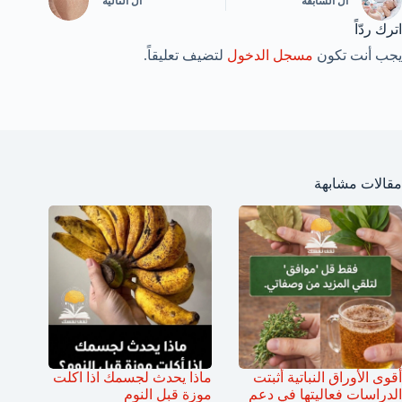
ال
السابقة
ال
التالية
اترك ردّاً
يجب أنت تكون
مسجل الدخول
لتضيف تعليقاً.
مقالات مشابهة
أقوى الأوراق النباتية أثبتت
ماذا يحدث لجسمك اذا اكلت
الدراسات فعاليتها في دعم
موزة قبل النوم