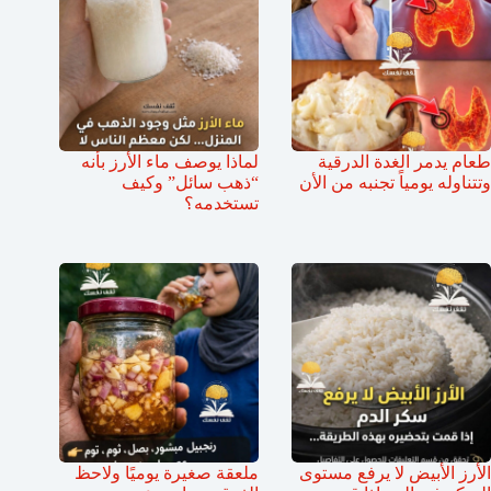
طعام يدمر الغدة الدرقية
لماذا يوصف ماء الأرز بأنه
وتتناوله يومياً تجنبه من الأن
“ذهب سائل” وكيف
تستخدمه؟
الأرز الأبيض لا يرفع مستوى
ملعقة صغيرة يوميًا ولاحظ