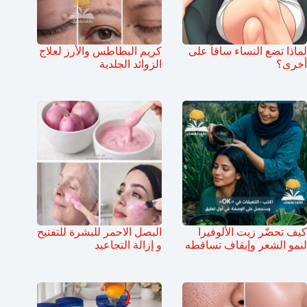
لماذا تضع النساء ساقاً على
كريم البطاطس والأرز لعلاج
أخرى؟
الزوائد الجلدية
كيف تحضّر زيت الألوفيرا
البصل الاحمر للبشرة للتفتيح
لنمو الشعر وإيقاف تساقطه
و إزالة التجاعيد