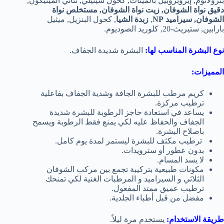
بترولاتوم, إيزوبروبيل بالميتات, كحول سيتيلي, ثنائي الميثيكون,
دقيق نواة الشوفان, زيت نواة الشوفان, مستخلص نواة
الشوفان,
سيراميد NP
,
زبدة الشيا
, كحول البنزيل, ميثيل
بارابين, ستيريث-20, كلوريد الصوديوم.
نوع البشرة المناسب لها:
البشرة شديدة الجفاف.
المميزات:
كريم مرطب للبشرة الجافة وشدية الجفاف بفاعلية
ترطيب مركزة.
يساعد في استعادة حاجز الرطوبة للبشرة شديدة
الجفاف والحفاظ عليه لكي يمنع فقط الرطوبة ويسمح
باصلاح البشرة.
ترطيب مكثف للبشرة ليستمر لمدة يوم كامل.
بدون عطور أو سترويدات.
لا يسد المسام.
مكونات طبيعية بتركيبة تجمع بين مركب الشوفان
الثلاثي و السيراميد و المرطبات الغنية لكي تمنحك
ترطيب عميق ممتد المفعول.
مفضل من قبل أطباء الجلدية.
طريقة الاستخدام:
يستخدم مرة ليلاً.