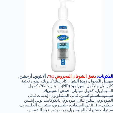
المكونات:
دقيق الشوفان المجروش 1%،
ألانتوين، أرجينين
،
بيهينيل الكحول،
زبدة الشيا
، كابريليك/كابريك، دهون ثلاثية،
كابريليل جليكول،
سيراميد (NP)
، سيتاريث-20، كحول
السيتياريل، كحول سيتيلي،
حمض السيتريك
،
سيليوبينتاسيلوكسين، ثنائي الميثيكونول، إيديتات ثنائي
الصوديوم، إيثيلين ثنائي صوديوم، دايكوكاميد بولي إيثيلين
جليكول-15، ثنائي السلفات، جليسرين، ستيرات الجليسريل،
سيترات ستيرات الجليسريل، زيت بذور عباد الشمس ،