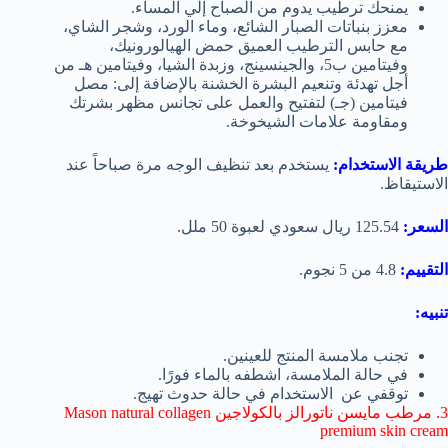
يمنحك ترطيب يدوم من الصباح إلي المساء.
معزز بنباتات الصبار الشائع، وماء الورد، وشجر الشاي،
مع حابس الترطيب العميق حمض الهيالورونيك،
وفيتامين ب5، والجينسينج، وزبدة الشيا، وفيتامين هـ من
أجل تهدئة وتنعيم البشرة الخشنة بالإضافة إلى: مصل
فيتامين (جـ) لتفتيح والعمل على تجانس مظهر بشرتك
ومقاومة علامات الشيخوخة.
طريقة الاستخدام:
يستخدم بعد تنظيف الوجه مرة صباحاً عند
الاستيقاظ.
السعر:
125.54 ريال سعودي لعبوة 50 ملل.
التقييم:
4.8 من 5 نجوم.
تنبيه:
تجنب ملامسة المنتج للعينين.
في حالة الملامسة، اشطفه بالماء فورًا.
توقفي عن الاستخدام في حالة حدوث تهيج.
3. مرطب مايسن ناتورالز بالكولاجين Mason natural collagen
premium skin cream