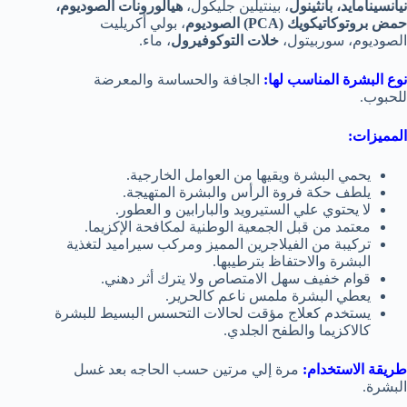
نيانسينامايد، بانثينول
، بينتيلين جليكول،
هيالورونات الصوديوم،
حمض بروتوكاتيكويك (PCA) الصوديوم
، بولي أكريليت
الصوديوم، سوربيتول،
خلات التوكوفيرول
، ماء.
نوع البشرة المناسب لها:
الجافة والحساسة والمعرضة
للحبوب.
المميزات:
يحمي البشرة ويقيها من العوامل الخارجية.
يلطف حكة فروة الرأس والبشرة المتهيجة.
لا يحتوي علي الستيرويد والبارابين و العطور.
معتمد من قبل الجمعية الوطنية لمكافحة الإكزيما.
تركيبة من الفيلاجرين المميز ومركب سيراميد لتغذية
البشرة والاحتفاظ بترطيبها.
قوام خفيف سهل الامتصاص ولا يترك أثر دهني.
يعطي البشرة ملمس ناعم كالحرير.
يستخدم كعلاج مؤقت لحالات التحسس البسيط للبشرة
كالاكزيما والطفح الجلدي.
طريقة الاستخدام:
مرة إلي مرتين حسب الحاجه بعد غسل
البشرة.