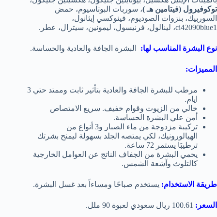
توكوفيرول (فيتامين هـ )
، سوربات البوتاسيوم، حمض
السوربيك، بنزوات الصوديوم، فينوكسي إيثانول،
ci42090blue1، لينالول، فرنيسول، ليمونين، سيترال، عطر.
نوع البشرة المناسب لها:
البشرة الجافة والعادية والحساسة.
المميزات:
مرطب للبشرة الجافة والعادية بتأثير ثابت وممتد حتي 3
ايام.
خالي من الزيوت وقوام خفيف. سريع الامتصاص
أمن علي البشرة الحساسة.
تركيبة مزدوجة من ماء الصبار و3 أنواع من
الهيالورونيك، لكي يمتصه الجلد بسهولة ليمنح بشرتك
ترطيبَا يستمر 72 ساعة.
يحمي البشرة من الجفاف الناتج عن العوامل الخارجية
كالتلوث وآشعة الشمس.
طريقة الاستخدام:
يستخدم صباحًا ومساءاً بعد غسل البشرة.
السعر:
100.61 ريال سعودي لعبوة 90 ملل.