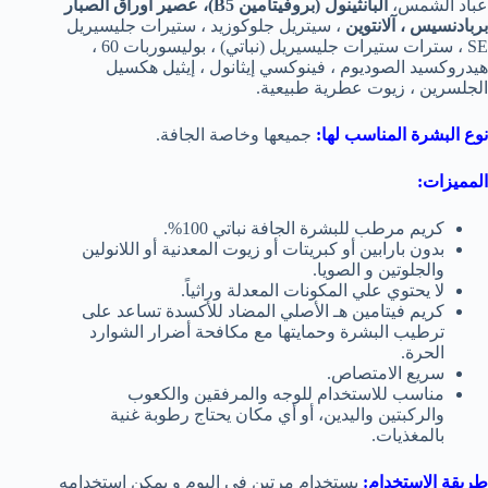
عباد الشمس،
البانثينول (بروفيتامين B5)، عصير أوراق الصبار
بربادنسيس ، آلانتوين
، سيتريل جلوكوزيد ، ستيرات جليسيريل
SE ، سترات ستيرات جليسيريل (نباتي) ، بوليسوربات 60 ،
هيدروكسيد الصوديوم ، فينوكسي إيثانول ، إيثيل هكسيل
الجلسرين ، زيوت عطرية طبيعية.
نوع البشرة المناسب لها:
جميعها وخاصة الجافة.
المميزات:
كريم مرطب للبشرة الجافة نباتي 100%.
بدون بارابين أو كبريتات أو زيوت المعدنية أو اللانولين
والجلوتين و الصويا.
لا يحتوي علي
المكونات المعدلة وراثياً.
كريم فيتامين هـ الأصلي المضاد للأكسدة تساعد على
ترطيب البشرة وحمايتها مع مكافحة أضرار الشوارد
الحرة.
سريع الامتصاص.
مناسب للاستخدام للوجه والمرفقين والكعوب
والركبتين واليدين، أو أي مكان يحتاج رطوبة غنية
بالمغذيات.
طريقة الاستخدام:
يستخدام مرتين في اليوم و يمكن استخدامه