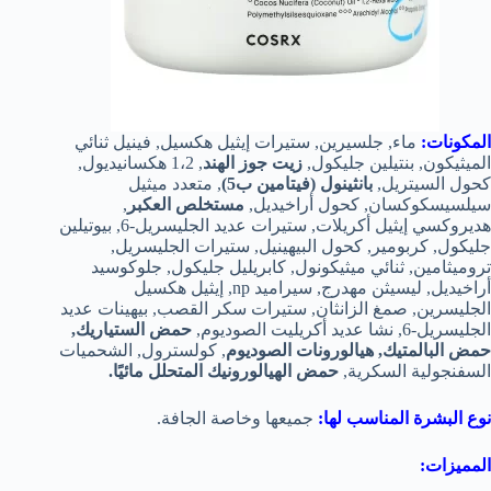
المكونات:
ماء, جلسيرين, ستيرات إيثيل هكسيل, فينيل ثنائي
الميثيكون, بنتيلين جليكول,
زيت جوز الهند
, 1،2 هكسانيديول,
كحول السيتريل,
بانثينول (فيتامين ب5)
, متعدد ميثيل
سيلسيسكوكسان, كحول أراخيديل,
مستخلص العكبر
,
هديروكسي إيثيل أكريلات, ستيرات عديد الجليسريل-6, بيوتيلين
جليكول, كربومير, كحول البيهينيل, ستيرات الجليسريل,
تروميثامين, ثنائي ميثيكونول, كابريليل جليكول, جلوكوسيد
أراخيديل, ليسيثن مهدرج, سيراميد np, إيثيل هكسيل
الجليسرين, صمغ الزانثان, ستيرات سكر القصب, بيهينات عديد
الجليسريل-6, نشا عديد أكريليت الصوديوم,
حمض الستياريك,
حمض البالمتيك, هيالورونات الصوديوم
, كولسترول, الشحميات
السفنجولية السكرية,
حمض الهيالورونيك المتحلل مائيًا.
نوع البشرة المناسب لها:
جميعها وخاصة الجافة.
المميزات: