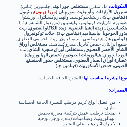
المكونات:
ماء منقى,
مستخلص جوز الهند
, جلسيرين (نباتي),
ستيريل الأوليفات و أوليفيت سوربيتان (
من الزيتون)
, بنثينول
(فيتامين ب5)،
, زليتيلجلوكوسيد، وأنهيدروكسيلتول، وزيليتول,
صوديوم اكريليت كوبوليمر، وليسيثين (من دوار الشمس), 1,2-
هكسانيديول,
زبدة الشيا العضوية, زبدة الكاكاو العضوي, زيت
بذور الجوجوبا
,
نياسيناميد (فيتامين ب3)
,
خلات توكوفيرول
(فيتامين هـ)
, هيدروكسي أسيتو فينون, زيت الخزامى العطري,
صمغ الزانثان, حمض كابريل هيدروكساميك,
مستخلص أوراق
الشاي الأخضر العضوي, مستخلص أوراق شجرة الشاي,
ماء
الورد الجوري,
هيالورونات الصوديوم (حمض الهيالورونيك),
عصارة أوراق الصبار العضوي, مستخلص جذور الجينسنج
الصيني, حمض الأسكوربيك (فيتامين جـ).
نوع البشرة المناسب لها:
البشرة الجافة الحساسة.
المميزات:
من أفضل أنواع كريم مرطب للبشرة الجافة الحساسة
نهاري.
يمنحك ترطيب عميق بتركيبة معززة بحمض
الهيالورونيك وفيتامينات (ب5)، و(جـ)، و(هـ).
لا يترك اثار دهنية علي البشرة.