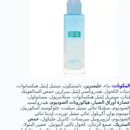
المكونات:
ماء،
جليسرين
، دايمثيكون، سيتيل إيثيل هيكسانوات،
دينات الكحول، هيدروكسي إيثيل بيبرازين حمض السالفونيك
إيثان، سيتريل إيثيل هيكسانوات، سيلانتريول، بيسابولول،
عصارة أوراق الصبار، هيالورونات الصوديوم،
هيدروكسيد
الصوديوم، سيليكا ثنائي ميثيل سيليت، جلوكوسيد أسكوربيل،
أمونيوم بولي أكريلول ثنائي ميثيل توريت، إيديتا ثنائي
الصوديوم، أيزوبروبيل ميرستات، كابريل جليكول،
حمض
الستريك
، صمغ الزنثان، كحول ثالثي البيوتيل، عصير البتولا،
بالميتات الإيثيل هكسيل، بيوتايلين جليكول، هكسيلين جليكول،