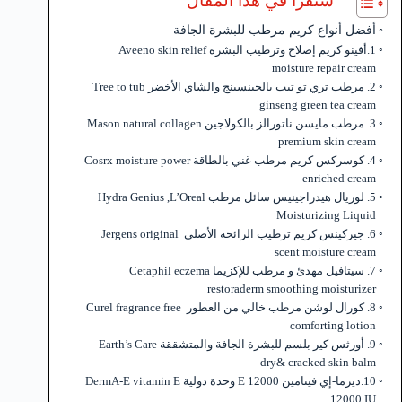
ستقرأ في هذا المقال
أفضل أنواع كريم مرطب للبشرة الجافة
1.أفينو كريم إصلاح وترطيب البشرة Aveeno skin relief
moisture repair cream
2. مرطب تري تو تيب بالجينسينج والشاي الأخضر Tree to tub
ginseng green tea cream
3. مرطب مايسن ناتورالز بالكولاجين Mason natural collagen
premium skin cream
4. كوسركس كريم مرطب غني بالطاقة Cosrx moisture power
enriched cream
5. لوريال هيدراجينيس سائل مرطب L’Oreal‏, Hydra Genius
Moisturizing Liquid
6. جيركينس كريم ترطيب الرائحة الأصلي Jergens original
scent moisture cream
7. سيتافيل مهدئ و مرطب للإكزيما Cetaphil eczema
restoraderm smoothing moisturizer
8. كورال لوشن مرطب خالي من العطور Curel fragrance free
comforting lotion
9. أورثس كير بلسم للبشرة الجافة والمتشققة Earth’s Care
dry& cracked skin balm
10.ديرما-إي فيتامين E 12000 وحدة دولية DermA-E vitamin E
12000 IU