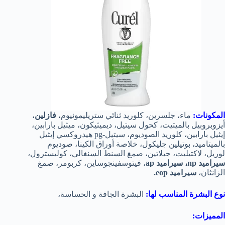
المكونات:
ماء، جلسرين، كلوريد ثنائي ستريليمونيوم،
فازلين
،
أيزوبروبيل بالميتيت، كحول سيتيل، ديميثيكون، ميثيل بارابين،
إيثيل بارابين، كلوريد الصوديوم، سيتيل-pg هيدروكسي إيثيل
بالميتاميد، بوتيلين جليكول، خلاصة أوراق الكينا، صوديوم
لوريل، لاكتيليت، جيلاتين، صمغ السنط السنغالي، كوليسترول،
سيراميد np، سيراميد ap
، فيتوسفينجوساين، كربومر، صمغ
الزانثان،
سيراميد eop.
نوع البشرة المناسب لها:
البشرة الجافة و الحساسة،
المميزات: