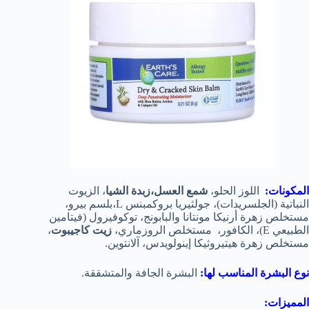
المكونات:
اللوز الحلو،
شمع العسل،زبدة الشيا
، الزيوت
النباتية (الجلسريدات)، جولثيريا بروكمبنس L،بلسم بيرو،
مستخلص زهرة أرنيكا مونتانا والبابونج، توكوفيرول (فيتامين
الطبيعي E)، الكافور، مستخلص الروزماري،
زيت كاجيبوت
،
مستخلص زهرة هيتيروثيكا إينولويدس، آلانتوين.
نوع البشرة المناسب لها:
البشرة الجافة والمتشققة.
المميزات: