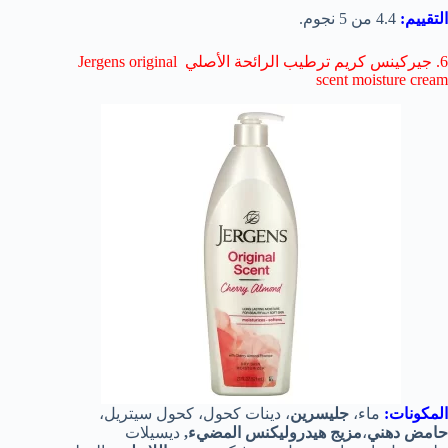
التقييم:
4.4 من 5 نجوم.
6. جيركينس كريم ترطيب الرائحة الأصلي Jergens original
scent moisture cream
المكونات:
ماء،
جليسرين
، دينات كحول، كحول سيتريل،
حامض دهني
،
مزيج هيدروليكنس المضيء,
ديسيلات