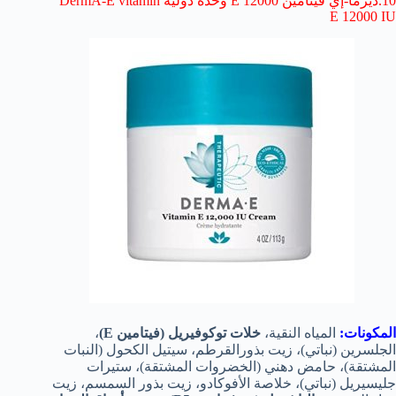
10.ديرما-إي فيتامين E 12000 وحدة دولية DermA-E vitamin
E 12000 IU
المكونات:
المياه النقية،
خلات توكوفيريل (فيتامين E)
،
الجلسرين (نباتي)، زيت بذورالقرطم، سيتيل الكحول (النبات
المشتقة)، حامض دهني (الخضروات المشتقة)، ستيرات
جليسيريل (نباتي)، خلاصة الأفوكادو، زيت بذور السمسم، زيت