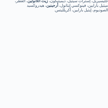
جليسيريل، إسترات سيتيل، ديميثيكون،
زيت اللانولين
، العطر،
ميثيل بارابين، فينوكسي إيثانول،
أرجينين
، هيدروكسيد
الصوديوم، إيثيل بارابين، أكريلليتس.