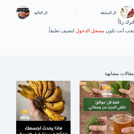
ال
السابقة
ال
التالية
اترك ردّاً
يجب أنت تكون
مسجل الدخول
لتضيف تعليقاً.
مقالات مشابهة