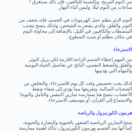
من النوم المريح، وبالنسبة للبالغين، فإن ذلك يستغرق 7
ساعات من النوم ليلًا، وليس أثناء النهار.
النوم الذي ينظم عمل الهرمونات في الجسم، فإنه يخفف من
التوتر والقلق، والذي يشعر به الشخص، ولذلك ينصح بتجنب
المنشطات والكافيين في الليل، بالإضافة إلى محاولة النوم
في مكان مظلم أو شديد السطوع.
الاسترخاء
من المهم إعطاء الجسم الراحة اللازمة لكي يزيل التوتر
والقلق والضغط النفسي، الناتج عن تفاصيل الحياة اليومية
والمهام التي يؤدونها.
لذلك يجب تخصيص وقت كل يوم للاسترخاء، والتخلص من
الشحنات السالبة، وتفريغها مما يؤدي إلى شفاء ضغط
الأعصاب، ننصح هنا بممارسة تمارين التنفس والتأمل واليوجا
والاستماع إلى القرآن، أو موسيقى الاسترخاء.
هرمون الكورتيزول والرياضة
تمنح التمارين الرياضية الشعور بالحيوية والنضارة والحيوية،
كما أنها تمد الجسم بهرمون الكورتيزول، تتأكد أهمية ممارسة