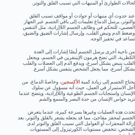
لحالات الطوارئ أو المنبهات التي تسبب القلق والتوتر.
عند حدوث أي منبهات أو حوادث أو مواقف تسبب القلق
والتوتر، يرسل الدماغ تعليمات إلى باقي الجسم عبر الجهاز
العصبي، للتحكم في وظائف الجسم اللاإرادية، مثل التنفس
وضغط الدم ونبض القلب، وإرسال إشارات الضيق والضيق،
تساعد في تحفيز الوجه.
من ناحية أخرى يرسل الجسم أيضًا إشارات إلى الغدة
الكظرية، التي تضخ هرمون الإبينفرين في الجسم، ويجعل
القلب ينبض بشكل أسرع، ويدفع الدم إلى العضلات والقلب
بشكل أسرع، مما يجعل الشخص يتنفس بشكل أسرع.
يحتاج الجسم إلى زيادة كمية
الأكسجين
، وخاصةً الدماغ، من
أجل الاستمرار في العمل، حيث أنه مسؤول عن سلوك
الإنسان واستجابات الجسم الطوعية واللاإرادية، ويتضح عندما
تزيد حواس الإنسان من حدة البصر والسمع والشم
تحدث هذه العمليات وغيرها بسرعة كبيرة، عندما يتعرض
الجسم لمحفز مفاجئ، مما قد يجعله يشعر بالقلق والتوتر، بعد
إزالة المحفزات أو العوامل التي تسبب القلق والتوتر لدى
الشخص، تنخفض مستويات الكورتيزول إلى المستويات
الطبيعية.