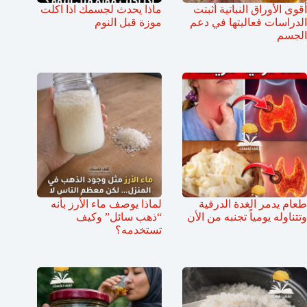
أقوى الأوراق النباتية أثبتت
ماذا يحدث لجسمك اذا اكلت
الدراسات فعاليتها في دعم
موزة قبل النوم
الجسم
طعام يدمر الغدة الدرقية
لماذا يوصف ماء الأرز بأنه
وتتناوله يومياً تجنبه من الأن
“ذهب سائل” وكيف
تستخدمه؟