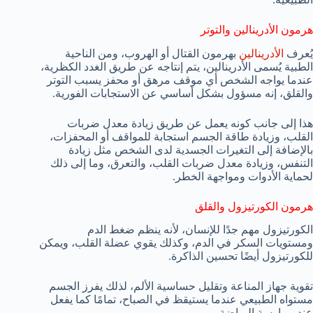
هرمون الأدرينالين والتوتر
يُعرف
الأدرينالين
بهرمون القتال أو الهروب، ومن الناحية
الطبية يُسمى الأدرينالين، يتم إنتاجه عن طريق الغدد الكظرية،
عندما يواجه الشخص أي موقف مرهق أو محفز يسبب التوتر
والقلق، إنه مسؤول بشكل أساسي عن الاستجابات الفورية.
هذا إلى جانب كونه يعمل عن طريق زيادة معدل ضربات
القلب، وزيادة طاقة الجسم استجابة للمواقف أو المحفزات،
بالإضافة إلى التغيرات الجسدية لدى الشخص مثل زيادة
التنفس، وزيادة معدل ضربات القلب، والتعرق، وما إلى ذلك
لحماية الأدوات ومواجهة الخطر.
هرمون الكورتيزول والقلق
الكورتيزول مهم جدًا للإنسان، لأنه ينظم ضغط الدم
ومستويات السكر في الدم، وكذلك يقوي عضلة القلب، ويمكن
للكورتيزول أيضًا تحسين الذاكرة.
تقوية جهاز المناعة وتقليل حساسية الألم، لذلك يفرز الجسم
مستواه الطبيعي عندما يستيقظ في الصباح، تمامًا كما يفعل
عند ممارسة الرياضة.