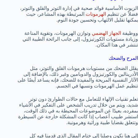
الزيوت الأساسية فوائد صحية في إدارة التوتر والقلق والتوتر،
فضلاً عن تنظيم
الهرمونات
المرتبطة بهذه المشاعر، حيث
يمكنها تقليل الالتهاب وتحسين جودة النوم.
ووظيفة
الجهاز الهضمي
وتوازن الهرمونات، وتقوية المناعة
وزيادة مستويات الكورتيزول، إلى جانب الرائحة الطيبة التي
تنتشر في هذا المكان.
المرح والضحك
يقلل الضحك من مستويات هرمونات القلق والتوتر، مثل
الأدرينالين والكورتيزول والدوبامين وغير ذلك، بالإضافة إلى
الآثار النفسية المريحة والمفيدة للضحك، فإنه يساعد أيضًا على
تنظيم عمل الهرمونات ونسبها في الجسم.
تعلم تقنيات الإلهاء للتعامل مع حالات الطوارئ دون توتر
شديد، ويتم من خلال تدريب الشخص على التفكير في الأشياء
بمفرده، بعيدًا عن الموضوعات المحيطة به في ذلك الوقت،
استشر طبيب أعصاب إذا كانت المشكلة خارجة عن السيطرة
وتتعلق بقضايا طبية وراثية وهرمونية.
إلى هنا نكون وصلنا إلى ختام المقال الذي قدمنا فيه كل