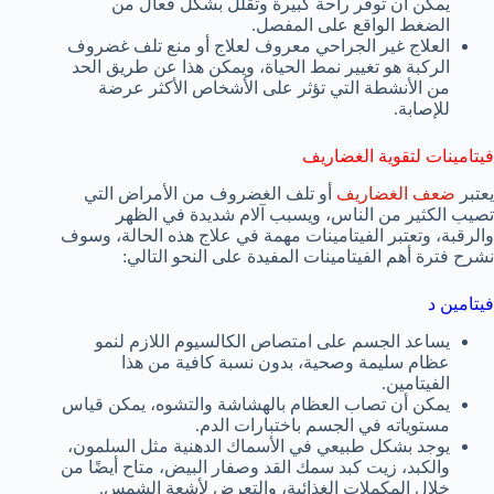
يمكن أن توفر راحة كبيرة وتقلل بشكل فعال من
الضغط الواقع على المفصل.
العلاج غير الجراحي معروف لعلاج أو منع تلف غضروف
الركبة هو تغيير نمط الحياة، ويمكن هذا عن طريق الحد
من الأنشطة التي تؤثر على الأشخاص الأكثر عرضة
للإصابة.
فيتامينات لتقوية الغضاريف
يعتبر
ضعف الغضاريف
أو تلف الغضروف من الأمراض التي
تصيب الكثير من الناس، ويسبب آلام شديدة في الظهر
والرقبة، وتعتبر الفيتامينات مهمة في علاج هذه الحالة، وسوف
نشرح فترة أهم الفيتامينات المفيدة على النحو التالي:
فيتامين د
يساعد الجسم على امتصاص الكالسيوم اللازم لنمو
عظام سليمة وصحية، بدون نسبة كافية من هذا
الفيتامين.
يمكن أن تصاب العظام بالهشاشة والتشوه، يمكن قياس
مستوياته في الجسم باختبارات الدم.
يوجد بشكل طبيعي في الأسماك الدهنية مثل السلمون،
والكبد، زيت كبد سمك القد وصفار البيض، متاح أيضًا من
خلال المكملات الغذائية، والتعرض لأشعة الشمس.