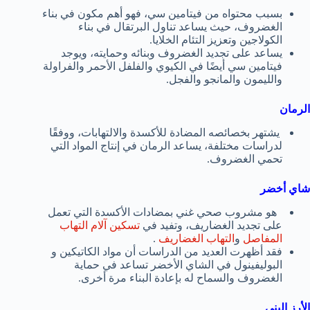
بسبب محتواه من فيتامين سي، فهو أهم مكون في بناء
الغضروف، حيث يساعد تناول البرتقال في بناء
الكولاجين وتعزيز التئام الخلايا.
يساعد على تجديد الغضروف وبنائه وحمايته، ويوجد
فيتامين سي أيضًا في الكيوي والفلفل الأحمر والفراولة
والليمون والمانجو والفجل.
الرمان
يشتهر بخصائصه المضادة للأكسدة والالتهابات، ووفقًا
لدراسات مختلفة، يساعد الرمان في إنتاج المواد التي
تحمي الغضروف.
شاي أخضر
هو مشروب صحي غني بمضادات الأكسدة التي تعمل
على تجديد الغضاريف، وتفيد في
تسكين آلام التهاب
المفاصل
و
التهاب الغضاريف
.
فقد أظهرت العديد من الدراسات أن مواد الكاتيكين و
البوليفينول في الشاي الأخضر تساعد في حماية
الغضروف والسماح له بإعادة البناء مرة أخرى.
الأرز البني