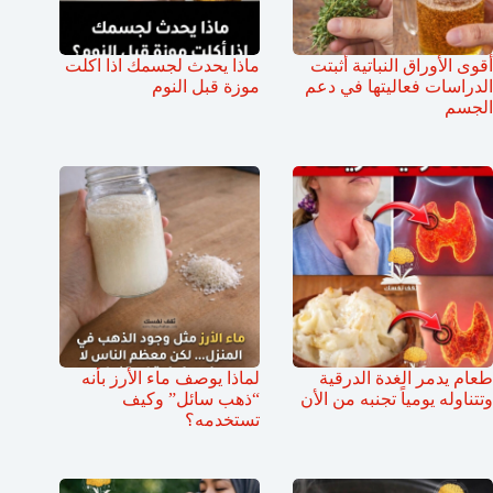
أقوى الأوراق النباتية أثبتت
ماذا يحدث لجسمك اذا اكلت
الدراسات فعاليتها في دعم
موزة قبل النوم
الجسم
طعام يدمر الغدة الدرقية
لماذا يوصف ماء الأرز بأنه
وتتناوله يومياً تجنبه من الأن
“ذهب سائل” وكيف
تستخدمه؟