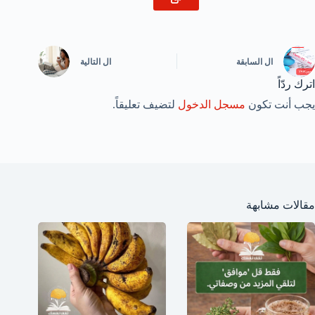
ال
السابقة
ال
التالية
اترك ردّاً
يجب أنت تكون
مسجل الدخول
لتضيف تعليقاً.
مقالات مشابهة