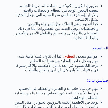
ضروري لتكوين الكولاجين، المادة التي تربط الجسم
ببعضه البعض، توجد في العظام والعضلات والجلد
والأوتار، إنه جزء أساسي من العملية التي تجعل الخلايا
تشكل الأنسجة.
كما أنه يوجد في الفواكه مثل الفراولة والكيوي
والحمضيات، وفي العديد من الخضروات، بما في ذلك
الطماطم والبروكلي والسبانخ والفلفل الأحمر والأخضر
والبطاطا الحلوة.
الكالسيوم
هو أهم معادن
العظام
، كما أن تناول كمية كافية منه
مهم بشكل خاص للوقاية من هشاشة العظام.
يوجد الكالسيوم في العديد من الأطعمة، والأكثر شيوعًا
في منتجات الألبان مثل الزبادي والجبن والحليب.
فيتامين ب 12
مهم في بناء خلايا الدم الحمراء والعظام في الجسم،
وترتبط الأنيميا الناتجة عن انخفاض هذا الفيتامين بإصابة
العظام بالهشاشة.
يوجد في الأطعمة الغنية بالبروتين الحيواني، مثل البيض
والسمك، والفراخ أو منتجات اللحوم، ومنتجات الألبان.