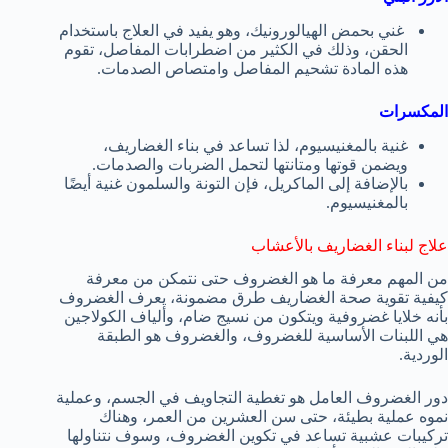
غني بحمض الهيالورونيك، وهو يفيد في العلاج باستخدام
الحقن، وذلك في الكثير من اضطرابات المفاصل، تقوم
هذه المادة تشحيم المفاصل وامتصاص الصدمات.
المكسرات
غنية بالمغنيسيوم، لذا تساعد في بناء الغضاريف،
ويضمن قوتها ومتانتها لتحمل الضربات والصدمات.
بالإضافة إلى الماكريل، فإن التونة والسلمون غنية أيضًا
بالمغنيسيوم.
علاج لبناء الغضاريف بالأعشاب
من المهم معرفة ما هو الغضروف حتى نتمكن من معرفة
كيفية تقوية صحة الغضاريف طرق مضمونة، يعرف الغضروف
بأنه خلايا غضروفية ويتكون من نسيج ضام، وألياف الكولاجين
هي اللبنات الأساسية للغضروف، والغضروف هو الطبقة
الوردية.
دور الغضروف العامل هو تغطية التجاويف في الجسم، وعملية
نموه عملية بطيئة، حتى سن العشرين من العمر، وهناك
تركيبات عشبية تساعد في تكوين الغضروف، وسوف نتناولها