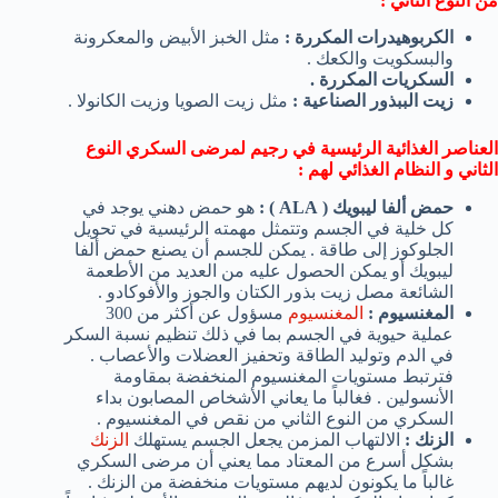
من النوع الثاني :
الكربوهيدرات المكررة :
مثل الخبز الأبيض والمعكرونة
والبسكويت والكعك .
السكريات المكررة .
زيت الببذور الصناعية :
مثل زيت الصويا وزيت الكانولا .
العناصر الغذائية الرئيسية في رجيم لمرضى السكري النوع
الثاني و النظام الغذائي لهم :
حمض ألفا ليبويك (
ALA
) :
هو حمض دهني يوجد في
كل خلية في الجسم وتتمثل مهمته الرئيسية في تحويل
الجلوكوز إلى طاقة . يمكن للجسم أن يصنع حمض ألفا
ليبويك أو يمكن الحصول عليه من العديد من الأطعمة
الشائعة مصل زيت بذور الكتان والجوز والأفوكادو .
المغنسيوم :
المغنسيوم
مسؤول عن أكثر من 300
عملية حيوية في الجسم بما في ذلك تنظيم نسبة السكر
في الدم وتوليد الطاقة وتحفيز العضلات والأعصاب .
فترتبط مستويات المغنسيوم المنخفضة بمقاومة
الأنسولين . فغالباً ما يعاني الأشخاص المصابون بداء
السكري من النوع الثاني من نقص في المغنسيوم .
الزنك :
الالتهاب المزمن يجعل الجسم يستهلك
الزنك
بشكل أسرع من المعتاد مما يعني أن مرضى السكري
غالباً ما يكونون لديهم مستويات منخفضة من الزنك .