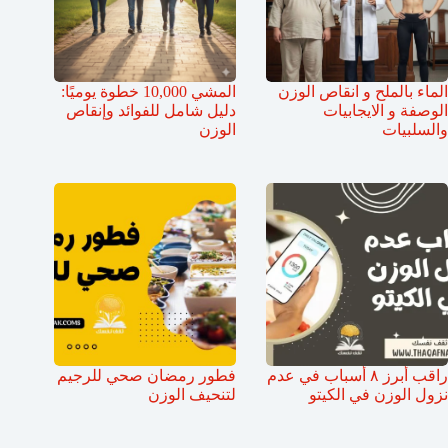
الماء بالملح و انقاص الوزن
المشي 10,000 خطوة يوميًا:
الوصفة و الايجابيات
دليل شامل للفوائد وإنقاص
والسلبيات
الوزن
راقب أبرز ٨ أسباب في عدم
فطور رمضان صحي للرجيم
نزول الوزن في الكيتو
لتنحيف الوزن