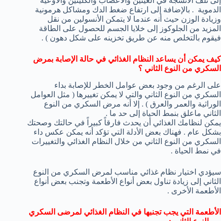
إلى تلف الأنسجة في العينين والأعصاب والكليتين والأوعية
الدموية . بالإضافة إلى ارتفاع ضغط الدك ومشاكل هرمونية
وزيادة الوزن حيث أنه عندما لا يتمكن الأنسولين من نقل
المزيد من الجلوكوز إلى خلايا الجسم للحصول على الطاقة
فيقوم بالتخلص منه عن طريق تخزينه على شكل دهون ) .
كيف يمكن أن يساعد النظام الغذائي في حالة الإصابة بمرض
السكري من النوع الثاني ؟
على الرغم من وجود بعض عوامل الخطر للإصابة بداء
السكري من النوع الثاني والتي لا يمكن تغييرها ( مثل العوامل
الوراثية والعمر والعرق ) . إلا أنه مرض السكري من النوع
الثاني ماعلق بنمط الحياة إلى حد ما .
يمكن لنظامك الغذائي أن يحدث فارقاً كبيراً في حالتك وصحتك
بشكل عام . فهناك بعض الأدلة التي تؤكد أنه يمكن عكس داء
السكري من النوع الثاني من خلال النظام الغذائي والتغييرات
في نمط الحياة .
سيؤدي اختيار نظام غذائي مناسب لمرض السكري من النوع
الثاني إلى زيادة تناول بعض أنواع الأطعمة وتجنب بعض أنواع
الأطعمة الأخرى .
الأطعمة التي يجب تجنبها في النظام الغذائي لمرضى السكري