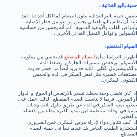
حمية باليو الغذائية :
تضمن حمية باليو الغذائية تناول الطعام كما اكل أجدادنا . لقد
ثبت أن نظام باليو الغذائي يحسن من عوامل خطر الإصابة
بأمراض القلب والأوعية الدموية . كما أنه يحسن من حساسية
الأنسولين وعوامل التمثيل الغذائي الأخرى .
الصيام المتقطع:
أظهرت الدراسات أن
الصيام المتقطع
قد يحسن من مقاومة
الأنسولين ويخفض مستويات الجلوكوز وضغط الدم
والكوليسترول الكلي . لكنه قد يزيد أيضاً من خطر حدوث
مضتعفات خطيرة مثل نقص السكر في الدم والحمض
الكيتوني السكري .
إذا كان تخطي وجبة يجعلك تشعر بالارتعاش أو الجوع أو الدوار
أو المرض . فربما لا يناسبك الصيام المتقطع . لذلك اعمل على
تنظيم نسبة السكر في الدم عن طريق تناول ثلاث وجبات
يومياً في أوقات منتظمة قبل تمديد الفترة ببطء بين العشاء
والفطور .
إذا كنت تتناول دواء لإدراة مرض السكري فمن الضروري
استشارة الطبيب الخاص بك عندما تبدأ في حمية الصيام
المتقطع .