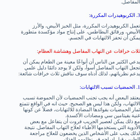
المفاصل.
3. الكربوهيدرات المكررة:
تعمل الكربوهيدرات المكررة، مثل الخبز الأبيض، والأرز
الأبيض، ورقائق البطاطس، على إنتاج مواد مؤكسدة متطورة
يمكن أن تحفز الالتهابات في الجسم.
ثلاث خرافات عن التهاب المفاصل وهشاشة العظام:
يدعي الكثير من الناس أن أنواعًا معينة من الطعام يمكن أن
تجعل التهاب المفاصل أسوأ، ولكن لا يوجد دائمًا دليل علمي
يدعم نظرياتهم، لذلك أدناه سوف نناقش ثلاث خرافات شائعة:
1. الحمضيات تسبب الالتهابات:
يعتقد البعض أنه يجب تجنب الحمضيات لأن الحموضة تسبب
الالتهاب، ولكن هذا ليس هو الصحيح. حيث انه في الواقع تتمتع
ثمار الحمضيات بفوائدها المضادة للالتهابات، فضلاً عن كونها
غنية بفيتامين سي ومضادات الأكسدة.
مع ذلك يمكن لعصير الجريب فروت أن يتفاعل مع بعض
الأدوية التي يستخدمها الأطباء لعلاج التهاب المفاصل. نتيجة
لذلك يجب على الأشخاص الذين يخضعون للعلاج مراجعة
الطبيب قبل إدراجه في نظامهم الغذائي.