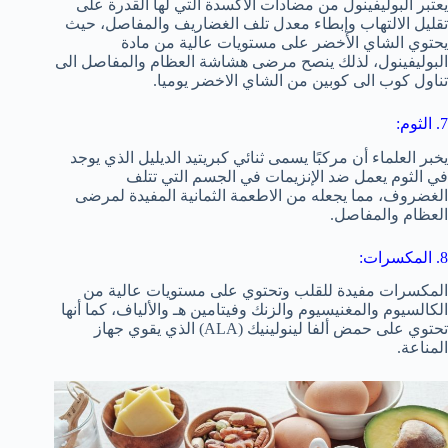
يعتبر البوليفينول من مضادات الأكسدة التي لها القدرة على
تقليل الالتهاب وإبطاء معدل تلف الغضاريف والمفاصل، حيث
يحتوي الشاي الأخضر على مستويات عالية من مادة
البوليفينول، لذلك ينصح مرضى هشاشة العظام والمفاصل الى
تناول كوب الى كوبين من الشاي الاخضر يوميا.
7. الثوم:
يخبر العلماء أن مركبًا يسمى ثنائي كبريتيد الديليل الذي يوجد
في الثوم يعمل ضد الإنزيمات في الجسم التي تتلف
الغضروف، مما يجعله من الاطعمة الثمانية المفيدة لمرضى
العظام والمفاصل.
8. المكسرات:
المكسرات مفيدة للقلب وتحتوي على مستويات عالية من
الكالسيوم والمغنيسيوم والزنك وفيتامين هـ والألياف، كما أنها
تحتوي على حمض ألفا لينولينيك (ALA) الذي يقوي جهاز
المناعة.