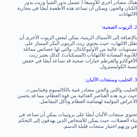
هناك مصادر أخرى للأوميغا 3 تشمل بذور الشيا وزيت بذور
الكتان والجوز، ويمكن أن تساعد هذه الأطعمة أيضًا في محاربة
الالتهابات.
2. الزيوت الصحية:
بالإضافة إلى الأسماك الزيتية، يمكن لبعض الزيوت الأخرى أن
تقلل الالتهاب، حيث يحتوي زيت الزيتون البكر الممتاز على
مستويات عالية من الأوليوكانثال، والتي لها خصائص مماثلة
للأدوية المضادة للالتهابات (المسكنات). كذلك يعتبر زيت
الأفوكادو والقرطم خيارات صحية قد تساعد أيضًا في خفض
نسبة الكوليسترول.
3. الحليب ومنتجات الألبان:
الحليب واللبن والجبن مصادر غنية بالكالسيوم وفيتامين د،
حيث تزيد هذه العناصر الغذائية من قوة العظام، مما قد يحسن
الأعراض المؤلمة لهشاشة العظام وتأكل المفاصل.
تحتوي منتجات الألبان أيضًا على بروتينات يمكن أن تساعد في
بناء العضلات، حيث يمكن للأشخاص الذين يهدفون إلى التحكم
في وزنهم اختيار منتجات قليلة الدسم.