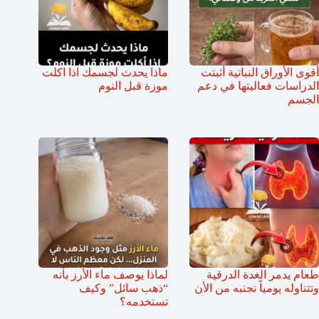
أقوى الأوراق النباتية أثبتت
ماذا يحدث لجسمك اذا اكلت
الدراسات فعاليتها في دعم
موزة قبل النوم
الجسم
طعام يدمر الغدة الدرقية
لماذا يوصف ماء الأرز بأنه
وتتناوله يومياً تجنبه من الأن
“ذهب سائل” وكيف
تستخدمه؟