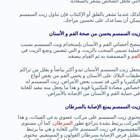
التي تجعل الشخص يشعر بالسعادة.
لذلك عندما تشعر بالقلق أو الإكتئاب فإن تناول زيت السمسم
يمكن أن يساعدك على تحسين مزاجك.
زيت السمسم يحسن من صحة الفم و الأسنان
ينصح أخصائي الفم و الأسنان بإستخدام ويت السمسم بسبب
عملية تسمى السحب بالزيت، و التي تتضمن وضع الزيت في
الفم
و المضمضة به ثم القيام ببصقه.
يجعل زيت السمسم الأسنان تبدو أكثر بياضاً و يقلل من تراكم
طبقات البلاك على الأسنان و يحمي الفم من بعض أنواع
البكتيريا و التي قد تسبب بعض الأمراض. زيت السمسم له
خصائص مضادة للبكتيريا قوية و هذا ما يجعل منه مفيد للغاية
في حماية الفم و الأسنان من الإصابة بالأمراض.
زيت السمسم يمنع الإصابة بالسرطان
يحتوي زيت السمسم على مركب عضوي يدعى الفيتات، و هذا
المركب يرتبط بشدة بتراجع تطور
السرطان
. كما أن مستوى
المغنيسيوم في زيت السمسم عالي للغاية و هي ما يرتبط
بتقليل فرص الإصابة بسرطان القولون و المستقيم. محتوى