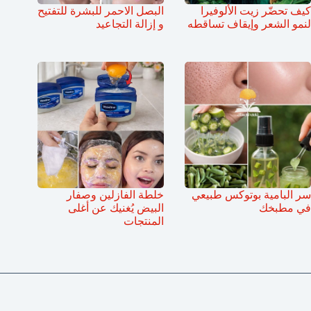
كيف تحضّر زيت الألوفيرا
البصل الاحمر للبشرة للتفتيح
لنمو الشعر وإيقاف تساقطه
و إزالة التجاعيد
سر البامية بوتوكس طبيعي
خلطة الفازلين وصفار
في مطبخك
البيض يُغنيك عن أغلى
المنتجات