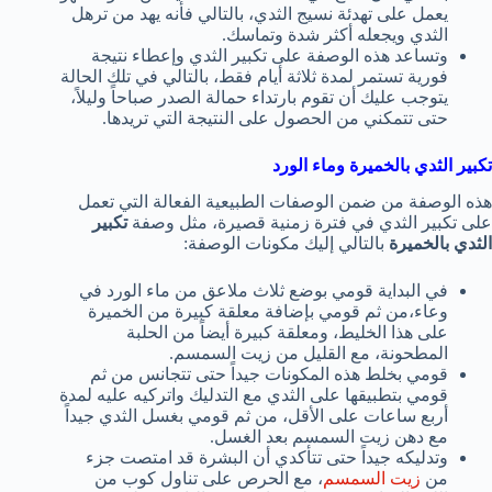
يعمل على تهدئة نسيج الثدي، بالتالي فأنه يهد من ترهل
الثدي ويجعله أكثر شدة وتماسك.
وتساعد هذه الوصفة على تكبير الثدي وإعطاء نتيجة
فورية تستمر لمدة ثلاثة أيام فقط، بالتالي في تلك الحالة
يتوجب عليك أن تقوم بارتداء حمالة الصدر صباحاً وليلاً،
حتى تتمكني من الحصول على النتيجة التي تريدها.
تكبير الثدي بالخميرة وماء الورد
هذه الوصفة من ضمن الوصفات الطبيعية الفعالة التي تعمل
على تكبير الثدي في فترة زمنية قصيرة، مثل وصفة
تكبير
الثدي بالخميرة
بالتالي إليك مكونات الوصفة:
في البداية قومي بوضع ثلاث ملاعق من ماء الورد في
وعاء،من ثم قومي بإضافة معلقة كبيرة من الخميرة
على هذا الخليط، ومعلقة كبيرة أيضاً من الحلبة
المطحونة، مع القليل من زيت السمسم.
قومي بخلط هذه المكونات جيداً حتى تتجانس من ثم
قومي بتطبيقها على الثدي مع التدليك واتركيه عليه لمدة
أربع ساعات على الأقل، من ثم قومي بغسل الثدي جيداً
مع دهن زيت السمسم بعد الغسل.
وتدليكه جيداً حتى تتأكدي أن البشرة قد امتصت جزء
من
زيت السمسم
، مع الحرص على تناول كوب من