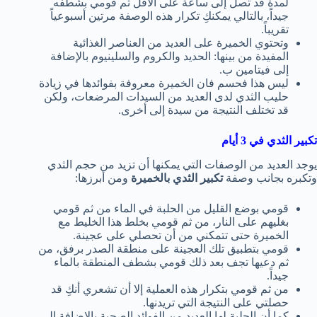
لمدة قد تصل إلى ساعة على الأقل ثم قومي بشطفه
جيداً، بالتالي يمكنكِ تكرار هذه الوصفة مرتين أسبوعياً
تقريباً.
وتحتوي الخميرة على العديد من العناصر الغذائية
المفيدة من بينها: الحديد والكروم والسلينيوم بالإضافة
إلى فيتامين ب.
ليس هذا فحسم فان الخميرة معروفة بفوائدها في زيادة
حليب الثدي لدى العديد من السيدات المرضعات، ولكن
قد تختلف النتيجة من سيدة إلى أخرى.
تكبير الثدي في 3 أيام
يوجد العديد من الوصفات التي يمكنها أن تزيد من حجم الثدي
وتكبره بجانب وصفة
تكبير الثدي بالخميرة
ومن أبرزها:
قومي بوضع القليل من الحلبة في الماء من ثم قومي
بغليهم على النار، من ثم قومي بخلط هذا الخليط مع
الخميرة حتى تتمكني من أن تحصلي على عجينة.
قومي بتطبيق تلك العجينة على منطقة الصدر برفق، من
ثم دعيها تجف بعد ذلك قومي بشطف المنطقة بالماء
جيداً.
من ثم قومي بتكرار هذه العملية إلا أن تشعري أنكِ قد
حصلتي على النتيجة التي تريدنها.
كما أن الحلبة لها العديد من الفوائد الصحية بالإضافة إلى