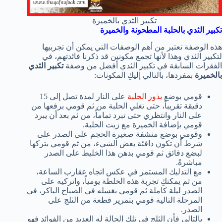
تكبير الثدي بالخميرة
تكبير الثدي بالحلبة المطحونة والخميرة
هذه الوصفة تعتبر من أهم الوصفات التي يمكن أن تجربيها
لتكبير الثدي وهذا لأنها تجمع مكونين قد ذكرنا فائدتهم، في
الفقرات السابقة في تكبير الثدي أفضل من وصفة
تكبير الثدي
بالخميرة
بمفردها، بالتالي إليكِ المكونات:
قومي بوضع
بذور الحلبة
على النار لمدة تصل إلى 15
دقيقة تقريباً، حتى تغلي الحلبة من ثم قومي برفعها من
على النار وانتظري حتى تبرد تماماً، من ثم بعد أن يبرد
قومي بإضافة الخميرة مع زيت الحلبة.
وقومي بوضع منشفة صغيرة الحجم على الصدر على
شرط أن تكون دافئة بعض الشيء، من ثم قومي بتركها
لبضع دقائق ثم قومي بدهن هذا الخليط على الصدر
مباشرةً.
مع التدليك المستمر في عكس اتجاه عقارب الساعة،
من ثم يمكنكِ تجربة هذه الخلطة يومياً، واتركيه على
الصدر ليلة كاملة ثم قومي بغسله في الصباح الباكر، في
المرحلة التالية قومي بتمرير قطعة من الثلج على
الصدر.
بالتالي فأن الثلج في تلك الحالة له العديد من الفوائد فهو