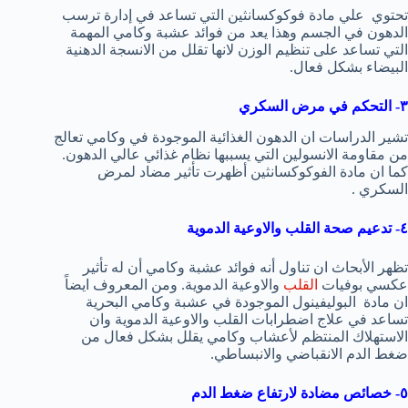
تحتوي علي مادة فوكوكسانثين التي تساعد في إدارة ترسب
الدهون في الجسم وهذا يعد من فوائد عشبة وكامي المهمة
التي تساعد على تنظيم الوزن لانها تقلل من الانسجة الدهنية
البيضاء بشكل فعال.
٣- التحكم في مرض السكري
تشير الدراسات ان الدهون الغذائية الموجودة في وكامي تعالج
من مقاومة الانسولين التي يسببها نظام غذائي عالي الدهون.
كما ان مادة الفوكوكسانثين أظهرت تأثير مضاد لمرض
السكري .
٤- تدعيم صحة القلب والاوعية الدموية
تظهر الأبحاث ان تناول أنه فوائد عشبة وكامي أن له تأثير
عكسي بوفيات
القلب
والاوعية الدموية. ومن المعروف ايضاً
ان مادة البوليفينول الموجودة في عشبة وكامي البحرية
تساعد في علاج اضطرابات القلب والاوعية الدموية وان
الاستهلاك المنتظم لأعشاب وكامي يقلل بشكل فعال من
ضغط الدم الانقباضي والانبساطي.
٥- خصائص مضادة لارتفاع ضغط الدم