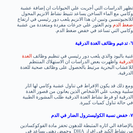
تظهر الدراسات التي أجريت علي الحيوانات ان إضافة عشبة
وكامي مع الماء الساخن يساعد تثبيط نشاط الانزيم المحول
للانجيوتنسين وتبين ان هذا الانزيم يلعب دور رئيسي في ارتفاع
ضغط الدم
وتم العثور علي جرعات مفردة ومتعددة من عشبة
وكامي التي تساعد في خفض ضغط الدم.
٦- تدعيم وظائف الغدة الدرقية
غنية باليود والذي يلعب دور رئيسي في تنظيم وظائف
الغدة
الدرقية
واظهرت بعض الدراسات ان الاستهلاك المنتظم
للاعشاب البحرية مرتبط بالحصول على وظائف صحية للغدة
الدرقية.
ومع ذلك قد يكون الافراط في تناول عشبة وكامي لها اثار
سلبية ويجب علي الأشخاص الذين يعانون من قصور الغدة
الدرقية او فرط نشاط الغدة الدرقية طلب المشورة الطبية
في حالة تناول كميات كبيرة.
٧- خفض نسبة الكوليسترول الضار في الدم
بالإضافة الي اثاره المثبطة للدهون تحفز مادة الفوكوكسادين
من نشاط الكبد في افراز DHA وحمض دهني يساعد في