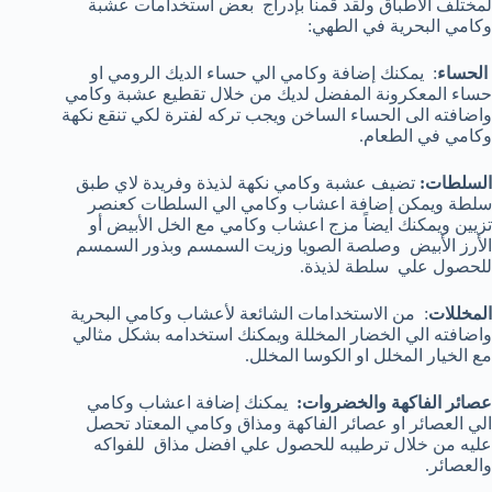
لمختلف الاطباق ولقد قمنا بإدراج بعض استخدامات عشبة
وكامي البحرية في الطهي:
الحساء
: يمكنك إضافة وكامي الي حساء الديك الرومي او
حساء المعكرونة المفضل لديك من خلال تقطيع عشبة وكامي
واضافته الى الحساء الساخن ويجب تركه لفترة لكي تنقع نكهة
وكامي في الطعام.
السلطات:
تضيف عشبة وكامي نكهة لذيذة وفريدة لاي طبق
سلطة ويمكن إضافة اعشاب وكامي الي السلطات كعنصر
تزيين ويمكنك ايضاً مزج اعشاب وكامي مع الخل الأبيض أو
الأرز الأبيض وصلصة الصويا وزيت السمسم وبذور السمسم
للحصول علي سلطة لذيذة.
المخللات
: من الاستخدامات الشائعة لأعشاب وكامي البحرية
واضافته الي الخضار المخللة ويمكنك استخدامه بشكل مثالي
مع الخيار المخلل او الكوسا المخلل.
عصائر الفاكهة والخضروات:
يمكنك إضافة اعشاب وكامي
الي العصائر او عصائر الفاكهة ومذاق وكامي المعتاد تحصل
عليه من خلال ترطيبه للحصول علي افضل مذاق للفواكه
والعصائر.