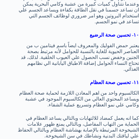
وعندما نتناول كميات كبيرة من عشبة وكامي البحرية يمكن
ان نساعد جسمنا في نقل الطاقة بكفاءة ويساعد الجسم علي
استخدام البروتين وهو امر ضروري لوظائف الجسم التي
تساعد في نمو الجسم.
١٠- تحسين صحة الرضيع
يعتبر حمض الفوليك والمعروف ايضاً باسم فيتامين ب من
العناصر الحيوية للغاية بالنسبة للحوامل لأنه مرتبط بصحة
الجنين وخفض نسب الحصول علي العيوب الخلقية. لذلك، قد
تحتاج النساء الحوامل إضافة الاطباق اليابانية الي نظامهم
الغذائي.
١١- تحسين صحة العظام
الكالسيوم واحد من اهم المعادن اللازمة لحماية صحة العظام
ويساعد المحتوي العالي من الكالسيوم الموجود في عشبة
وكامي علي نمو العظام وتسريع عملية الشفاء.
كما انه يعمل كمضاد للالتهابات وبالتالي يساعد العظام في
الحماية من التهاب المفاصل، وبالتالي يمنع ظهور علامات
الشيخوخة المرتبطة بالإصابة بهشاشة العظام وبالتالي الحفاظ
علي لياقتك البدنية ونشاطك في سن الشيخوخة.