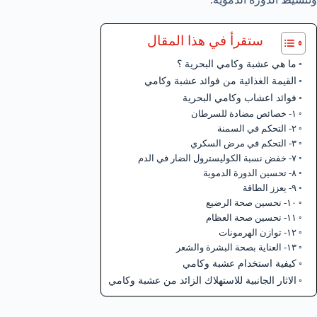
ستقرأ في هذا المقال
ما هي عشبة وكامي البحرية ؟
القيمة الغذائية من فوائد عشبة وكامي
فوائد اعشاب وكامي البحرية
١- خصائص مضادة للسرطان
٢- التحكم في السمنة
٣- التحكم في مرض السكري
٧- خفض نسبة الكوليسترول الضار في الدم
٨- تحسين الدورة الدموية
٩- يعزز الطاقة
١٠- تحسين صحة الرضيع
١١- تحسين صحة العظام
١٢- توازن الهرمونات
١٣- العناية بصحة البشرة والشعر
كيفية استخدام عشبة وكامي
الاثار الجانبية للاستهلاك الزائد من عشبة وكامي