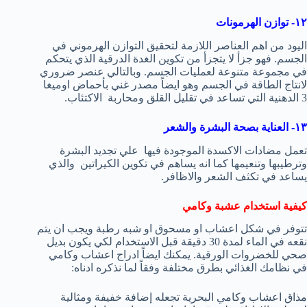
١٢- توازن الهرمونات
اليود من اهم العناصر اللازمة لتحقيق التوازن الهرموني في
الجسم. فهو جزأ لا يتجزأ من تكوين الغدة الدرقية الذي يتحكم
في مجموعة متنوعة لعمليات الجسم. وبالتالي عنصر ضروري
لانتاج الطاقة في الجسم وهو ايضاً مصدر غني بأحماض اوميغا
3 الدهنية التي تساعد في تقليل القلق ومحاربة الاكتئاب.
١٣- العناية بصحة البشرة والشعر
تعمل مضادات الاكسدة الموجودة فيها علي تجديد البشرة
وترطيبها وتنعيمها كما انه يساهم في تكوين الكيراتين والذي
يساعد في تكثف الشعر والاظافر.
كيفية استخدام عشبة وكامي
تتوفر في شكل اعشاب او مسحوق او شبه رطبة ويجب ان يتم
نقعه في الماء لمدة 30 دقيقة قبل الاستخدام لكي يكون بديل
صحي للخضروات الورقية. يمكنك ايضاً ادراج اعشاب وكامي
في نظامك الغذائي بطرق مختلفة وفقاً لما نذكره ادناه:
مذاق اعشاب وكامي البحرية تجعله إضافة خفيفة ومثالية