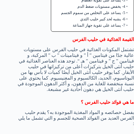
3- يساعد على تقوية العظام
4- يخفض مستويات ضغط الدم
5- يساعد على التخلص من سموم الجسم
6- يشبه لحد كبير حليب الثدي
7- يساعد على تقوية جهاز المناعة
القيمة الغذائية في حليب الفرس
تشتمل المكونات الغذائية في حليب الفرس على مستويات
عالية جدًا من فيتامين ” أ ” و فيتامينات ” ب ” المركبة، و
فيتامين ” ج ” و فيتامين ” هـ “. توجد هذه العناصر الغذائية في
حليب أنثى الخيل بتركيزات أعلى من تركيزاتها في حليب
الأبقار. كما يوفر حليب أنثى الخيل أيضًا كميات لا بأس بها من
البوتاسيوم، الحديد، الكالسيوم و المغنيسيوم. كما يحتوي على
نسبة منخفضة للغاية من الدهون، و أكثر الدهون الموجودة في
حليب أنثى الخيل هي دهون أحادية غير مشبعة.
ما هي فوائد حليب الفرس ؟
بفضل خصائصه و المواد المغذية الموجودة به؟ يقدم حليب
الفرس العديد من الفوائد الصحية للجسم و التي تشمل ما يلي
: