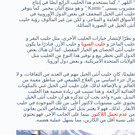
” المُهر “. كما يستخدم هذا الحليب الرائع أيضًا في إنتاج
مشروب يسمى ” Kumis ” و هو منتج ألبان مخمر. كما يتوفر
حليب أنثى الخيل المجفف في بعض الدول الأوروبية في
الأسواق العامة و المتاجر، و لكن من غير المألوف رؤية حليب
أنثى الخيل في الصورة السائلة.
و نظرًا لإنتشار خيارات الحليب الأخرى، مثل حليب البقر و
حليب الماعز و
حليب الصويا
و حليب الأرز. فنادرًا ما يكون
حليب أنثى الحصان هو الخيار المفضل. كما أن هناك بعض
الدول التي تحظر بيع و توفير هذا النوع من الحليب مثل
الولايات المتحدة الأمريكية، و بعض دول أوروبا.
تقليديًا، كان حليب أنثى الخيل مهم في العديد من الثقافات، و لا
يزال جزء أساسي من العلاج الطبيعي في مناطق معينة من
العالم. و بالإضافة لذلك، فإن حليب أنثى الخيل غني بالمكونات
الغذائية الرائعة. و هذا تسبب في زيادة شعبية هذا الحليب
البديل. شيء واحد يجب أن تتذكره هو أن حليب أنثى الخيل
يحتوي على مستويات لاكتوز أعلى من تلك الموجودة في حليب
الأبقار . لذلك، فهو لا يعتبر بديل آمن للأشخاص الذين يعانون
من
عدم تحمل اللاكتوز
. بينما على الجانب الآخر، فهو يحتوي
على نسبة أقل من الكازين، مما يسهل عملية هضمه.