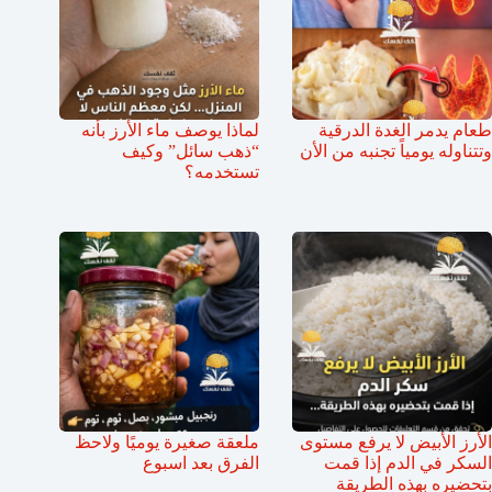
طعام يدمر الغدة الدرقية
لماذا يوصف ماء الأرز بأنه
وتتناوله يومياً تجنبه من الأن
“ذهب سائل” وكيف
تستخدمه؟
الأرز الأبيض لا يرفع مستوى
ملعقة صغيرة يوميًا ولاحظ
السكر في الدم إذا قمت
الفرق بعد اسبوع
بتحضيره بهذه الطريقة