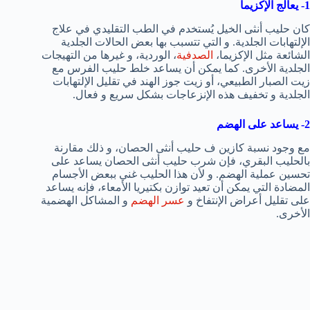
1- يعالج الإكزيما
كان حليب أنثى الخيل يُستخدم في الطب التقليدي في علاج
الإلتهابات الجلدية. و التي تتسبب بها بعض الحالات الجلدية
الشائعة مثل الإكزيما،
الصدفية
، الوردية، و غيرها من التهيجات
الجلدية الأخرى. كما يمكن أن يساعد خلط حليب الفرس مع
زيت الصبار الطبيعي، أو زيت جوز الهند في تقليل الإلتهابات
الجلدية و تخفيف هذه الإنزعاجات بشكل سريع و فعال.
2- يساعد على الهضم
مع وجود نسبة كازين ف حليب أنثى الحصان، و ذلك مقارنة
بالحليب البقري، فإن شرب حليب أنثى الحصان يساعد على
تحسين عملية الهضم. و لأن هذا الحليب غني ببعض الأجسام
المضادة التي يمكن أن تعيد توازن بكتيريا الأمعاء، فإنه يساعد
على تقليل أعراض الإنتفاخ و
عسر الهضم
و المشاكل الهضمية
الأخرى.