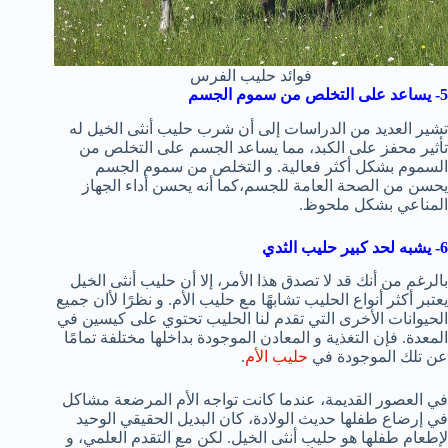
فوائد حليب الفرس
5- يساعد على التخلص من سموم الجسم
تشير العديد من الدراسات إلى أن شرب حليب أنثى الخيل له
تأثير محفز على الكبد، مما يساعد الجسم على التخلص من
السموم بشكل أكثر فعالية. و التخلص من سموم الجسم
يحسن من الصحة العامة للجسم،كما أنه يحسن أداء الجهاز
المناعي بشكل ملحوظ.
6- يشبه لحد كبير حليب الثدي
بالرغم من أنك قد لا تصدق هذا الأمر، إلا أن حليب أنثى الخيل
يعتبر أكثر أنواع الحليب تشابهًا مع حليب الأم. و نظرًا لأان جميع
الحيوانات الأخرى التي تقدم لنا الحليب تحتوي على كيسين في
المعدة. فإن التغذية و المعادن الموجودة بداخلها مختلفة تمامًا
عن تلك الموجودة في
حليب الأم
.
في العصور القديمة، عندما كانت تواجه الأم المرضعة مشاكل
في إرضاع طفلها حديث الولادة، كان البديل الحقيقي الوحيد
لإطعام طفلها هو حليب أنثى الخيل. لكن مع التقدم العلمي، و