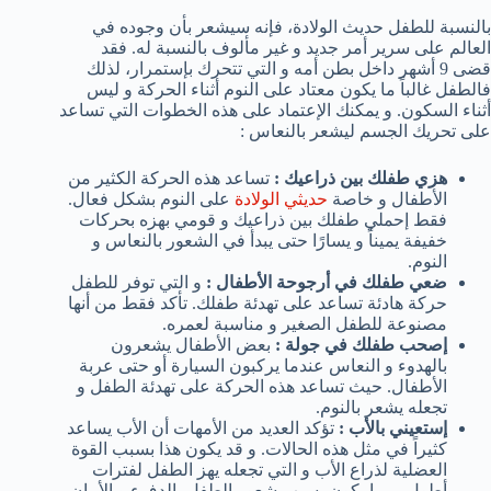
بالنسبة للطفل حديث الولادة، فإنه سيشعر بأن وجوده في
العالم على سرير أمر جديد و غير مألوف بالنسبة له. فقد
قضى 9 أشهر داخل بطن أمه و التي تتحرك بإستمرار، لذلك
فالطفل غالباً ما يكون معتاد على النوم أثناء الحركة و ليس
أثناء السكون. و يمكنك الإعتماد على هذه الخطوات التي تساعد
على تحريك الجسم ليشعر بالنعاس :
هزي طفلك بين ذراعيك :
تساعد هذه الحركة الكثير من
الأطفال و خاصة
حديثي الولادة
على النوم بشكل فعال.
فقط إحملي طفلك بين ذراعيك و قومي بهزه بحركات
خفيفة يميناً و يسارًا حتى يبدأ في الشعور بالنعاس و
النوم.
ضعي طفلك في أرجوحة الأطفال :
و التي توفر للطفل
حركة هادئة تساعد على تهدئة طفلك. تأكد فقط من أنها
مصنوعة للطفل الصغير و مناسبة لعمره.
إصحب طفلك في جولة :
بعض الأطفال يشعرون
بالهدوء و النعاس عندما يركبون السيارة أو حتى عربة
الأطفال. حيث تساعد هذه الحركة على تهدئة الطفل و
تجعله يشعر بالنوم.
إستعيني بالأب :
تؤكد العديد من الأمهات أن الأب يساعد
كثيراً في مثل هذه الحالات. و قد يكون هذا بسبب القوة
العضلية لذراع الأب و التي تجعله يهز الطفل لفترات
أطول. ربما يكون بسبب شعور الطفل بالدفء و الأمان.