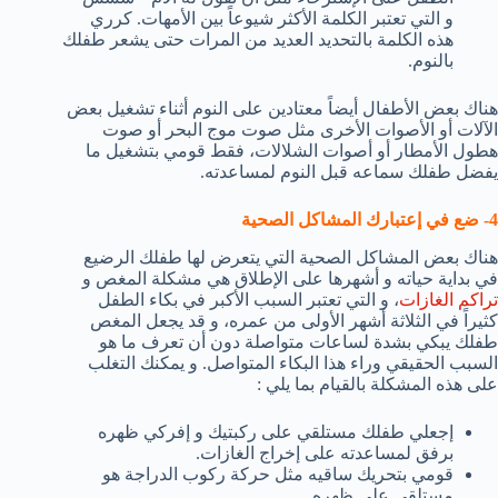
و التي تعتبر الكلمة الأكثر شيوعاً بين الأمهات. كرري
هذه الكلمة بالتحديد العديد من المرات حتى يشعر طفلك
بالنوم.
هناك بعض الأطفال أيضاً معتادين على النوم أثناء تشغيل بعض
الآلات أو الأصوات الأخرى مثل صوت موج البحر أو صوت
هطول الأمطار أو أصوات الشلالات، فقط قومي بتشغيل ما
يفضل طفلك سماعه قبل النوم لمساعدته.
4- ضع في إعتبارك المشاكل الصحية
هناك بعض المشاكل الصحية التي يتعرض لها طفلك الرضيع
في بداية حياته و أشهرها على الإطلاق هي مشكلة المغص و
تراكم الغازات
، و التي تعتبر السبب الأكبر في بكاء الطفل
كثيراً في الثلاثة أشهر الأولى من عمره، و قد يجعل المغص
طفلك يبكي بشدة لساعات متواصلة دون أن تعرف ما هو
السبب الحقيقي وراء هذا البكاء المتواصل. و يمكنك التغلب
على هذه المشكلة بالقيام بما يلي :
إجعلي طفلك مستلقي على ركبتيك و إفركي ظهره
برفق لمساعدته على إخراج الغازات.
قومي بتحريك ساقيه مثل حركة ركوب الدراجة هو
مستلقي على ظهره.