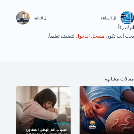
ال
السابقة
ال
التالية
اترك ردّاً
يجب أنت تكون
مسجل الدخول
لتضيف تعليقاً.
مقالات مشابهة