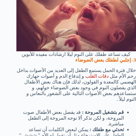
كيف تساعد طفلك على النوم ليلا ارشادات مفيده للأبوين
3- إجلبي لطفلك بعض الضوضاء
خلال فترة الحمل يستمع الطفل إلى العديد من الأصوات بداخل
رحم الأم مثل
دقات القلب
و إندفاع الدم و أصوات جهازك
الهضمي كالمعدة و القولون، لذلك فإن هناك بعض الأطفال
الذي يفضلون النوم في وجود بعض الضوضاء حولهم، و
ستساعدهم بعض الأصوات التالية على الشعور بالنعاس و
النوم ليلاً .
قم بتشغيل المروحة :
قد يفضل بعض الأطفال صوت
المروحة، و لكن تذكر ألا توجه المروحة إلى الطفل
مباشرة.
تحدثي مع طفلك :
يمكن لبعض الكلمات أن تساعد
الطفل على الإسترخاء مثل أن تقول له الأم ” ششش ”