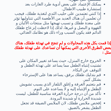
يمكنك الإعتماد على بعض أدوية طرد الغازات بعد
إستشارة طبيب الاطفال.
إذا كنتي تعتمدين على حليب الثدي لتغذية طفلك، فيجب
أن تعلمين أن هناك العديد من الأطعمة التي تتناوليها تؤثر
على معدة طفلك و تسبب تهيجها مثل منتجات الألبان و
القهوة و البصل و غيرها، لذلك إذا لاحظت إنزعاج طفلك
الدائم فقد يكون السبب وراء ذلك هو نظامك الغذائي.
إذا قمت بكل هذه المحاولات و لم تنجح في تهدئة طفلك، هناك
بعض الطرق الأخرى التي يمكنها أن تساعدك على تهدئة طفلك
مثل :
الخروج خارج المنزل، حيث يساعد تغيير المكان على
تشتيت إنتباه الطفل مما يساعد على تهدئة الطفل و
التوقف عن البكاء.
قم بتدليك طفلك برفق، يساعد هذا على الإسترخاء
بشكل كبير.
قم بتعتيم الغرفة و إغلق التلفاز الذي يسبب تشويش
الطفل و الإنتباه إليه و لا يساعده على النوم.
تأكد من أن درجة حرارة الغرفة مناسبة للطفل، ليست
شديدة الحرارة أو شديدة البرودة.
إفحص ملابس طفلك، لان الملابس الضيقة قد تجعل
الطفل يشعر بالضيق.