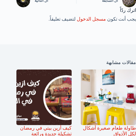
ال
السابقة
ال
التالية
اترك ردّاً
يجب أنت تكون
مسجل الدخول
لتضيف تعليقاً.
مقالات مشابهة
طاولة طعام صغيرة أشكال
كيف أزين بيتي في رمضان
لكل الأذواق
تشكيلة جديدة ورائعة